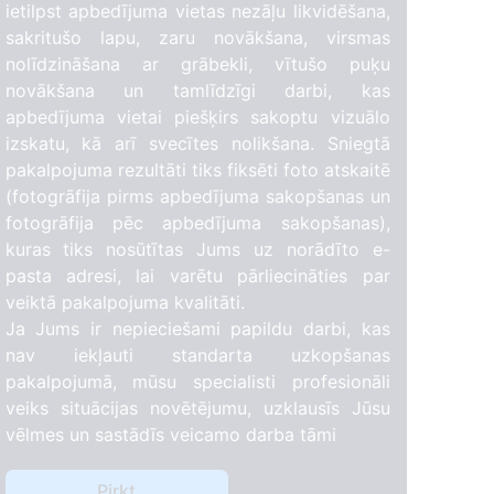
ietilpst apbedījuma vietas nezāļu likvidēšana,
sakritušo lapu, zaru novākšana, virsmas
nolīdzināšana ar grābekli, vītušo puķu
novākšana un tamlīdzīgi darbi, kas
apbedījuma vietai piešķirs sakoptu vizuālo
izskatu, kā arī svecītes nolikšana. Sniegtā
pakalpojuma rezultāti tiks fiksēti foto atskaitē
(fotogrāfija pirms apbedījuma sakopšanas un
fotogrāfija pēc apbedījuma sakopšanas),
kuras tiks nosūtītas Jums uz norādīto e-
pasta adresi, lai varētu pārliecināties par
veiktā pakalpojuma kvalitāti.
Ja Jums ir nepieciešami papildu darbi, kas
nav iekļauti standarta uzkopšanas
pakalpojumā, mūsu specialisti profesionāli
veiks situācijas novētējumu, uzklausīs Jūsu
vēlmes un sastādīs veicamo darba tāmi
Pirkt