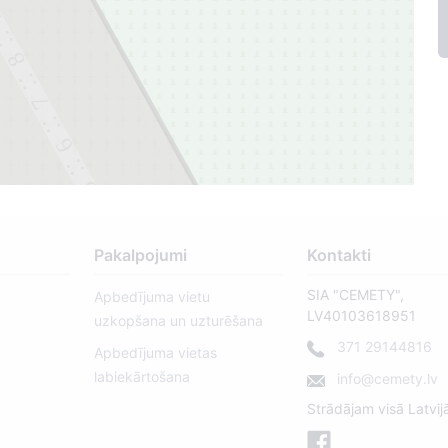
9
8
7
6
5
Pakalpojumi
Kontakti
SIA "CEMETY",
Apbedījuma vietu
LV40103618951
uzkopšana un uzturēšana
371 29144816
Apbedījuma vietas
labiekārtošana
info@cemety.lv
Strādājam visā Latvij