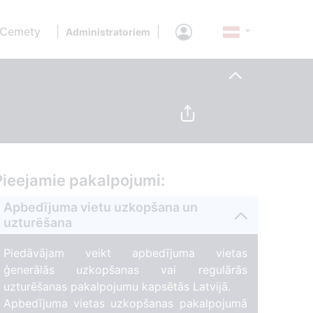
 Cemety
|
|
Administratoriem
Pieejamie pakalpojumi:
Apbedījuma vietu uzkopšana un
uzturēšana
Piedāvājam veikt apbedījuma vietas
ģenerālās uzkopšanas vai regulārās
uzturēšanas pakalpojumu kapsētās Latvijā.
Apbedījuma vietas uzkopšanas pakalpojumā