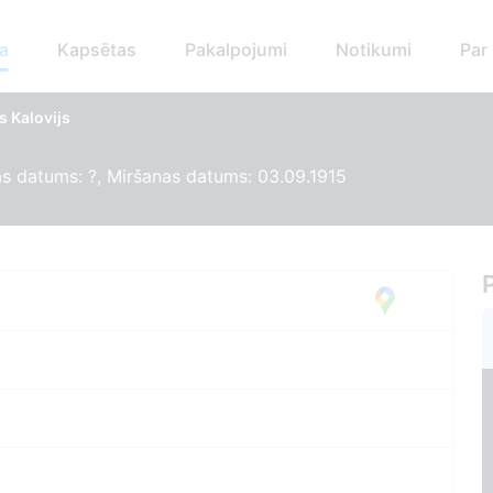
a
Kapsētas
Pakalpojumi
Notikumi
Par
s Kalovijs
s datums: ?, Miršanas datums: 03.09.1915