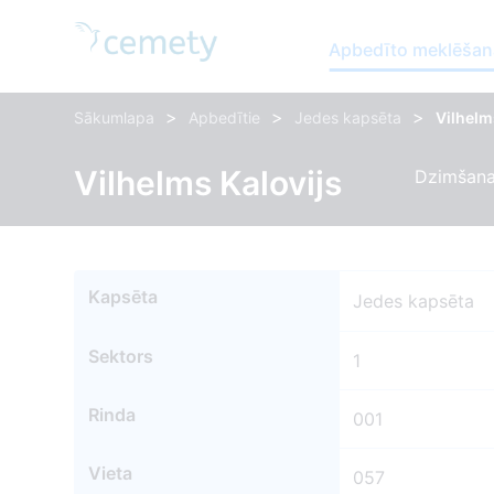
Apbedīto meklēšan
>
>
>
Sākumlapa
Apbedītie
Jedes kapsēta
Vilhelm
Vilhelms Kalovijs
Dzimšana
Kapsēta
Jedes kapsēta
Sektors
1
Rinda
001
Vieta
057