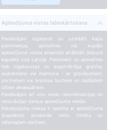
Apbedījuma vietas labiekārtošana
Piedāvājam izgatavot un uzstādīt kapu
pieminekļus, apmalītes vai kopējo
apbedījuma vietas ansambli attālināti jebkurā
kapsētā visā Latvijā. Pieminekļi un apmalītes
tiek izgatavotas no augstvērtīga granīta,
laukakmens vai marmora - ar gravējumiem,
portretiem vai bronzas burtiem un dažādiem
citiem aksesuāriem.
Piedāvājam arī visu veidu rekonstrukcijas un
renovācijas darbus apbedījuma vietās.
Pakalpojuma maksa ir saistīta ar apbedījuma
(kapsētas) atrašanās vietu, izmēru un
vēlamajiem darbiem.