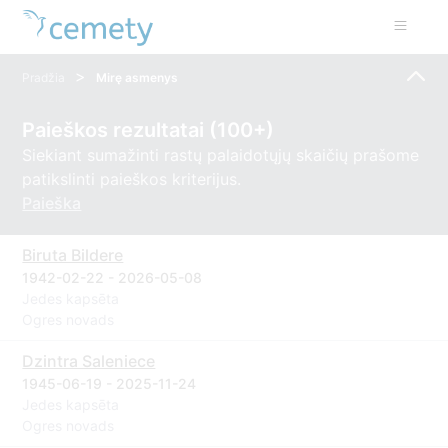
>
Pradžia
Mirę asmenys
Paieškos rezultatai (100+)
Siekiant sumažinti rastų palaidotųjų skaičių prašome
patikslinti paieškos kriterijus.
Paieška
Biruta Bildere
1942-02-22 - 2026-05-08
Jedes kapsēta
Ogres novads
Dzintra Saleniece
1945-06-19 - 2025-11-24
Jedes kapsēta
Ogres novads