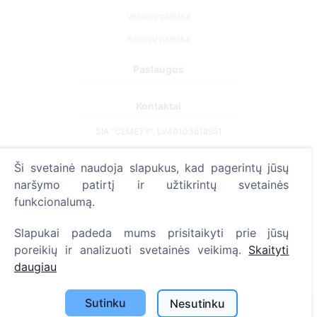
Velionių paieška
Kapinių paieška
Paslaugos
Kontaktai
SIA "CEMETY", LV40103618951
371 29144816
Ši svetainė naudoja slapukus, kad pagerintų jūsų
info@cemety.lv
naršymo patirtį ir užtikrintų svetainės
Veiklą vykdome visoje Lietuvoje!
funkcionalumą.
Slapukai padeda mums prisitaikyti prie jūsų
poreikių ir analizuoti svetainės veikimą.
Skaityti
daugiau
Administratoriai
Sutinku
Nesutinku
© 2013 - 2026 Cemety Visos teisės saugomos