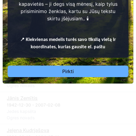
Dzidra Ausmane (Priedīte)
kapavietės – ji degs visą mėnesį, kaip tylus
1924-09-19 - 2010-07-14
prisiminimo ženklas, kartu su Jūsų tekstu
Jedes kapsēta
skirtu įšėjusiam.. 🕯️
Ogres novads
Pjotrs Potjomkins
📍
Kiekvienas
medelis turės savo tikslią vietą ir
1932-08-28 - 2009-06-30
Jedes kapsēta
koordinates, kurias gausite el. paštu
Ogres novads
Olga Berga
Pirkti
1920-11-27 - 2009-12-28
Jedes kapsēta
Ogres novads
Jānis Zemītis
1942-12-30 - 2007-02-08
Jedes kapsēta
Ogres novads
Jeļena Kudrjašova