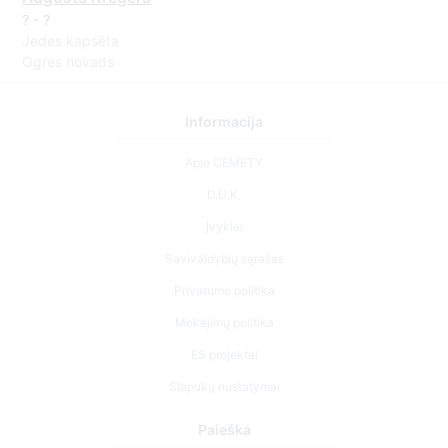
? - ?
Jedes kapsēta
Ogres novads
Informacija
Apie CEMETY
D.U.K.
Įvykiai
Savivaldybių sąrašas
Privatumo politika
Mokėjimų politika
ES projektai
Slapukų nustatymai
Paieška