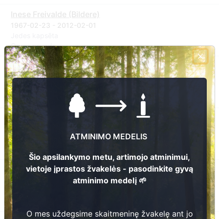
Inese Freivalde (Bildere)
1967-02-23 - 2012-02-01
Jedes kapsēta
Ogres novads
Zinaida Šuļja
1928-12-24 - 2011-10-24
Jedes kapsēta
Ogres novads
Valentīns Guščins
1950-09-08 - 2011-03-10
ATMINIMO MEDELIS
Jedes kapsēta
Ogres novads
Šio apsilankymo metu, artimojo atminimui,
vietoje įprastos žvakelės - pasodinkite gyvą
Emīlija Krūmiņa
atminimo medelį 🌱
1928-09-03 - 2011-05-08
Jedes kapsēta
Ogres novads
O mes uždegsime skaitmeninę žvakelę ant jo