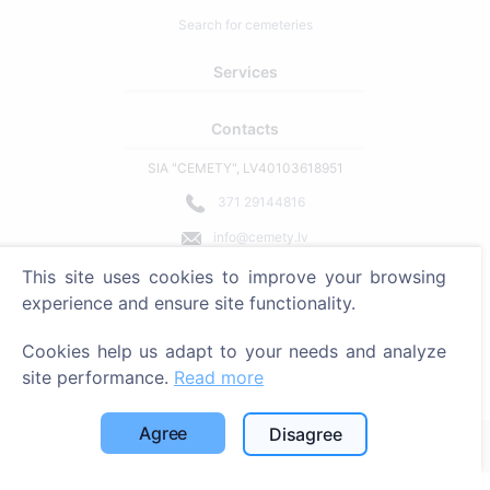
Search for cemeteries
Services
Contacts
SIA "CEMETY", LV40103618951
371 29144816
info@cemety.lv
We operate throughout the country!
This site uses cookies to improve your browsing
experience and ensure site functionality.
Cookies help us adapt to your needs and analyze
site performance.
Read more
Administrators
Agree
Disagree
© 2013 - 2026 Cemety All rights reserved
Privacy policy and terms.