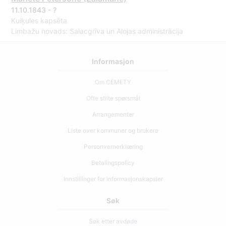
11.10.1843 - ?
Kuiķules kapsēta
Limbažu novads: Salacgrīva un Alojas administrācija
Informasjon
Om CEMETY
Ofte stilte spørsmål
Arrangementer
Liste over kommuner og brukere
Personvernerklæring
Betalingspolicy
Innstillinger for informasjonskapsler
Søk
Søk etter avdøde