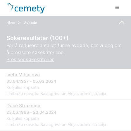
>
Hjem
Avdøde
Søkeresultater (100+)
For å redusere antallet funne avdøde, ber vi deg om
å presisere søkekriteriene.
Presiser søkekriterier
Iveta Mihailova
05.04.1957 - 05.03.2024
Kuiķules kapsēta
Limbažu novads: Salacgrīva un Alojas administrācija
Dace Strazdiņa
23.06.1963 - 23.04.2024
Kuiķules kapsēta
Limbažu novads: Salacgrīva un Alojas administrācija