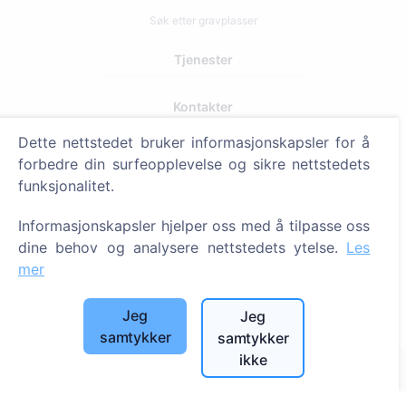
Søk etter gravplasser
Tjenester
Kontakter
SIA "CEMETY", LV40103618951
Dette nettstedet bruker informasjonskapsler for å
forbedre din surfeopplevelse og sikre nettstedets
371 29144816
funksjonalitet.
info@cemety.lv
Vi opererer over hele landet!
Informasjonskapsler hjelper oss med å tilpasse oss
dine behov og analysere nettstedets ytelse.
Les
mer
Jeg
Jeg
Administratorer
samtykker
samtykker
ikke
© 2013 - 2026 Cemety Alle rettigheter forbeholdt
Personvern og vilkår.