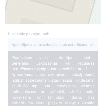
2
37
Pieejamie pakalpojumi:
3
Apbedījuma vietu uzkopšana un uzturēšana
Piedāvājam veikt apbedījuma vietas
ģenerālās uzkopšanas vai regulārās
uzturēšanas pakalpojumu kapsētās Latvijā.
Apbedījuma vietas uzkopšanas pakalpojumā
ietilpst apbedījuma vietas nezāļu likvidēšana,
sakritušo lapu, zaru novākšana, virsmas
nolīdzināšana ar grābekli, vītušo puķu
novākšana un tamlīdzīgi darbi, kas
apbedījuma vietai piešķirs sakoptu vizuālo