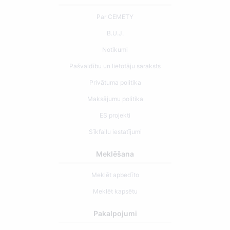
Par CEMETY
B.U.J.
Notikumi
Pašvaldību un lietotāju saraksts
Privātuma politika
Maksājumu politika
ES projekti
Sīkfailu iestatījumi
Meklēšana
Meklēt apbedīto
Meklēt kapsētu
Pakalpojumi