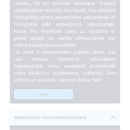
izskatu, kā arī svecītes nolikšana. Sniegtā
pakalpojuma rezultāti tiks fiksēti foto atskaitē
(fotogrāfija pirms apbedījuma sakopšanas un
fotogrāfija pēc apbedījuma sakopšanas),
kuras tiks nosūtītas Jums uz norādīto e-
pasta adresi, lai varētu pārliecināties par
veiktā pakalpojuma kvalitāti.
Ja Jums ir nepieciešami papildu darbi, kas
nav iekļauti standarta uzkopšanas
pakalpojumā, mūsu specialisti profesionāli
veiks situācijas novētējumu, uzklausīs Jūsu
vēlmes un sastādīs veicamo darba tāmi
Pirkt
Apbedījuma vietas labiekārtošana