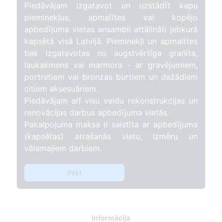
Piedāvājam izgatavot un uzstādīt kapu
pieminekļus, apmalītes vai kopējo
apbedījuma vietas ansambli attālināti jebkurā
kapsētā visā Latvijā. Pieminekļi un apmalītes
tiek izgatavotas no augstvērtīga granīta,
laukakmens vai marmora - ar gravējumiem,
portretiem vai bronzas burtiem un dažādiem
citiem aksesuāriem.
Piedāvājam arī visu veidu rekonstrukcijas un
renovācijas darbus apbedījuma vietās.
Pakalpojuma maksa ir saistīta ar apbedījuma
(kapsētas) atrašanās vietu, izmēru un
vēlamajiem darbiem.
Pirkt
Informācija