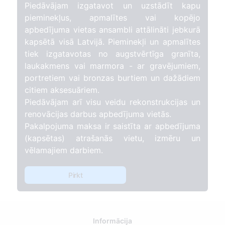
Piedāvājam izgatavot un uzstādīt kapu
pieminekļus, apmalītes vai kopējo
apbedījuma vietas ansambli attālināti jebkurā
kapsētā visā Latvijā. Pieminekļi un apmalītes
tiek izgatavotas no augstvērtīga granīta,
laukakmens vai marmora - ar gravējumiem,
portretiem vai bronzas burtiem un dažādiem
citiem aksesuāriem.
Piedāvājam arī visu veidu rekonstrukcijas un
renovācijas darbus apbedījuma vietās.
Pakalpojuma maksa ir saistīta ar apbedījuma
(kapsētas) atrašanās vietu, izmēru un
vēlamajiem darbiem.
Pirkt
Informācija