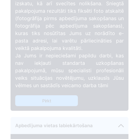
izskatu, kā arī svecītes nolikšana. Sniegtā
pakalpojuma rezultāti tiks fiksēti foto atskaitē
(fotogrāfija pirms apbedījuma sakopšanas un
fotogrāfija pēc apbedījuma sakopšanas),
kuras tiks nosūtītas Jums uz norādīto e-
pasta adresi, lai varētu pārliecināties par
veiktā pakalpojuma kvalitāti.
Ja Jums ir nepieciešami papildu darbi, kas
nav iekļauti standarta uzkopšanas
pakalpojumā, mūsu specialisti profesionāli
veiks situācijas novētējumu, uzklausīs Jūsu
vēlmes un sastādīs veicamo darba tāmi
Pirkt
Apbedījuma vietas labiekārtošana