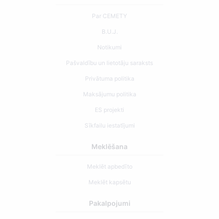
Par CEMETY
B.U.J.
Notikumi
Pašvaldību un lietotāju saraksts
Privātuma politika
Maksājumu politika
ES projekti
Sīkfailu iestatījumi
Meklēšana
Meklēt apbedīto
Meklēt kapsētu
Pakalpojumi