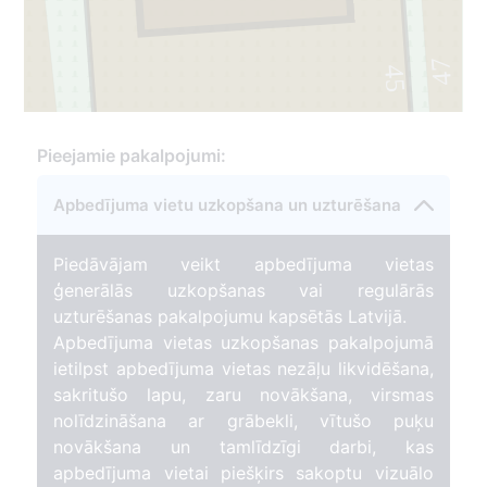
47
45
2
Pieejamie pakalpojumi:
33
Apbedījuma vietu uzkopšana un uzturēšana
Piedāvājam veikt apbedījuma vietas
ģenerālās uzkopšanas vai regulārās
uzturēšanas pakalpojumu kapsētās Latvijā.
Apbedījuma vietas uzkopšanas pakalpojumā
ietilpst apbedījuma vietas nezāļu likvidēšana,
sakritušo lapu, zaru novākšana, virsmas
nolīdzināšana ar grābekli, vītušo puķu
novākšana un tamlīdzīgi darbi, kas
apbedījuma vietai piešķirs sakoptu vizuālo