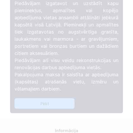
Piedāvājam izgatavot un uzstādīt kapu
pieminekļus, apmalītes vai kopējo
apbedījuma vietas ansambli attālināti jebkurā
kapsētā visā Latvijā. Pieminekļi un apmalītes
tiek izgatavotas no augstvērtīga granīta,
laukakmens vai marmora - ar gravējumiem,
portretiem vai bronzas burtiem un dažādiem
citiem aksesuāriem.
Piedāvājam arī visu veidu rekonstrukcijas un
renovācijas darbus apbedījuma vietās.
Pakalpojuma maksa ir saistīta ar apbedījuma
(kapsētas) atrašanās vietu, izmēru un
vēlamajiem darbiem.
Pirkt
Informācija