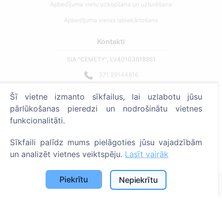
Apbedījuma vietu uzkopšana un uzturēšana
Apbedījuma vietas labiekārtošana
Kontakti
SIA "CEMETY", LV40103618951
371 29144816
info@cemety.lv
Šī vietne izmanto sīkfailus, lai uzlabotu jūsu
Strādājam visā Latvijā!
pārlūkošanas pieredzi un nodrošinātu vietnes
funkcionalitāti.
Sīkfaili palīdz mums pielāgoties jūsu vajadzībām
un analizēt vietnes veiktspēju.
Lasīt vairāk
Administratoriem
Piekrītu
Nepiekrītu
© 2013 - 2026 Cemety Visas tiesības aizsargātas
Privātuma politika un noteikumi.