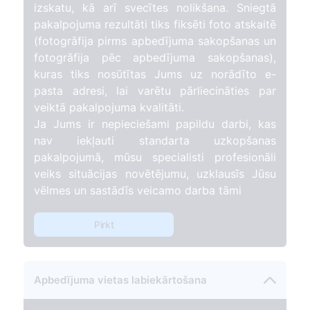
izskatu, kā arī svecītes nolikšana. Sniegtā
pakalpojuma rezultāti tiks fiksēti foto atskaitē
(fotogrāfija pirms apbedījuma sakopšanas un
fotogrāfija pēc apbedījuma sakopšanas),
kuras tiks nosūtītas Jums uz norādīto e-
pasta adresi, lai varētu pārliecināties par
veiktā pakalpojuma kvalitāti.
Ja Jums ir nepieciešami papildu darbi, kas
nav iekļauti standarta uzkopšanas
pakalpojumā, mūsu specialisti profesionāli
veiks situācijas novētējumu, uzklausīs Jūsu
vēlmes un sastādīs veicamo darba tāmi
Pirkt
Apbedījuma vietas labiekārtošana