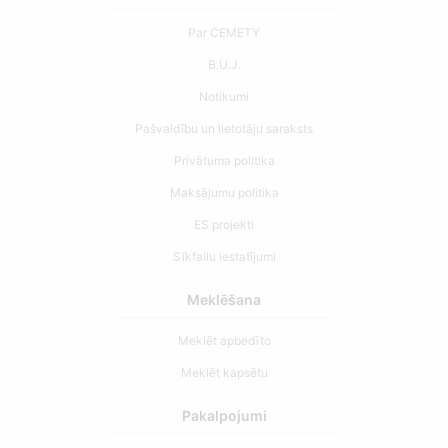
Par CEMETY
B.U.J.
Notikumi
Pašvaldību un lietotāju saraksts
Privātuma politika
Maksājumu politika
ES projekti
Sīkfailu iestatījumi
Meklēšana
Meklēt apbedīto
Meklēt kapsētu
Pakalpojumi