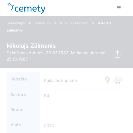
>
>
>
Sākumlapa
Apbedītie
Kuiķules kapsēta
Nikolajs
Zālmanis
Nikolajs Zālmanis
Dzimšanas datums: 05.03.1933, Miršanas datums:
25.10.1967
Kapsēta
Kuiķules kapsēta
Sektors
B4
Rinda
Vieta
0013