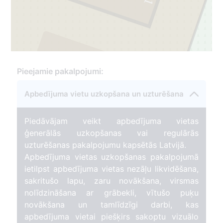
1
Pieejamie pakalpojumi:
2
Apbedījuma vietu uzkopšana un uzturēšana
13
Piedāvājam veikt apbedījuma vietas
ģenerālās uzkopšanas vai regulārās
uzturēšanas pakalpojumu kapsētās Latvijā.
Apbedījuma vietas uzkopšanas pakalpojumā
ietilpst apbedījuma vietas nezāļu likvidēšana,
sakritušo lapu, zaru novākšana, virsmas
nolīdzināšana ar grābekli, vītušo puķu
novākšana un tamlīdzīgi darbi, kas
apbedījuma vietai piešķirs sakoptu vizuālo