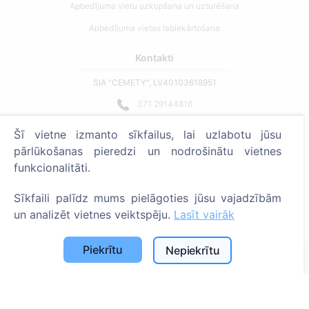
Apbedījuma vietu uzkopšana un uzturēšana
Apbedījuma vietas labiekārtošana
Kontakti
SIA "CEMETY", LV40103618951
371 29144816
info@cemety.lv
Šī vietne izmanto sīkfailus, lai uzlabotu jūsu
Strādājam visā Latvijā!
pārlūkošanas pieredzi un nodrošinātu vietnes
funkcionalitāti.
Sīkfaili palīdz mums pielāgoties jūsu vajadzībām
un analizēt vietnes veiktspēju.
Lasīt vairāk
Administratoriem
Piekrītu
Nepiekrītu
© 2013 - 2026 Cemety Visas tiesības aizsargātas
Privātuma politika un noteikumi.