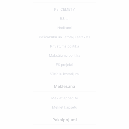
Par CEMETY
B.U.J.
Notikumi
Pašvaldību un lietotāju saraksts
Privātuma politika
Maksājumu politika
ES projekti
Sīkfailu iestatījumi
Meklēšana
Meklēt apbedīto
Meklēt kapsētu
Pakalpojumi