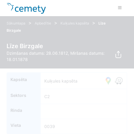
>
>
>
Sākumlapa
Apbedītie
Kuiķules kapsēta
Līze
Birzgale
Līze Birzgale
Dzimšanas datums: 28.06.1812, Miršanas datums:
18.01.1878
Kapsēta
Kuiķules kapsēta
Sektors
C2
Rinda
Vieta
0039