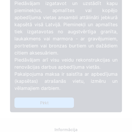
Piedāvājam izgatavot un uzstādīt kapu
pieminekļus, apmalītes vai kopējo
apbedījuma vietas ansambli attālināti jebkurā
kapsētā visā Latvijā. Pieminekļi un apmalītes
tiek izgatavotas no augstvērtīga granīta,
laukakmens vai marmora - ar gravējumiem,
portretiem vai bronzas burtiem un dažādiem
citiem aksesuāriem.
Piedāvājam arī visu veidu rekonstrukcijas un
renovācijas darbus apbedījuma vietās.
Pakalpojuma maksa ir saistīta ar apbedījuma
(kapsētas) atrašanās vietu, izmēru un
vēlamajiem darbiem.
Pirkt
Informācija