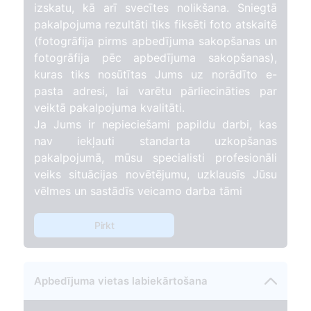
izskatu, kā arī svecītes nolikšana. Sniegtā
pakalpojuma rezultāti tiks fiksēti foto atskaitē
(fotogrāfija pirms apbedījuma sakopšanas un
fotogrāfija pēc apbedījuma sakopšanas),
kuras tiks nosūtītas Jums uz norādīto e-
pasta adresi, lai varētu pārliecināties par
veiktā pakalpojuma kvalitāti.
Ja Jums ir nepieciešami papildu darbi, kas
nav iekļauti standarta uzkopšanas
pakalpojumā, mūsu specialisti profesionāli
veiks situācijas novētējumu, uzklausīs Jūsu
vēlmes un sastādīs veicamo darba tāmi
Pirkt
Apbedījuma vietas labiekārtošana