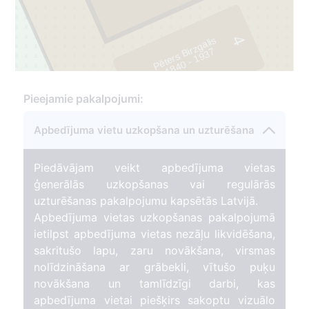
4
Pēters Birzgalis
7
1
8
4
0
-
1
9
3
Pieejamie pakalpojumi:
Apbedījuma vietu uzkopšana un uzturēšana
Piedāvājam veikt apbedījuma vietas
ģenerālās uzkopšanas vai regulārās
uzturēšanas pakalpojumu kapsētās Latvijā.
Apbedījuma vietas uzkopšanas pakalpojumā
ietilpst apbedījuma vietas nezāļu likvidēšana,
sakritušo lapu, zaru novākšana, virsmas
nolīdzināšana ar grābekli, vītušo puķu
novākšana un tamlīdzīgi darbi, kas
apbedījuma vietai piešķirs sakoptu vizuālo