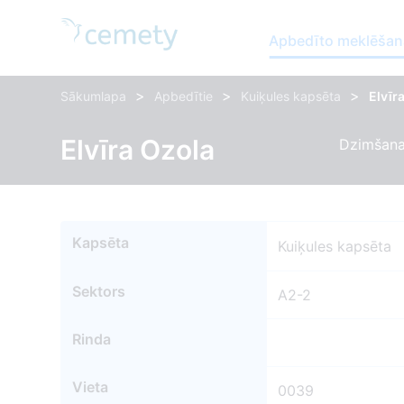
Apbedīto meklēšan
>
>
>
Sākumlapa
Apbedītie
Kuiķules kapsēta
Elvīr
Elvīra Ozola
Dzimšanas
Kapsēta
Kuiķules kapsēta
Sektors
A2-2
Rinda
Vieta
0039