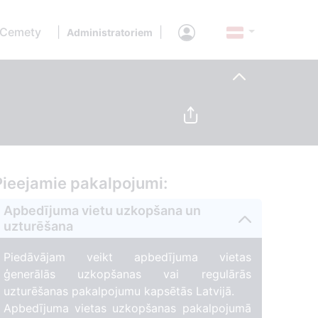
 Cemety
|
|
Administratoriem
Pieejamie pakalpojumi:
Apbedījuma vietu uzkopšana un
uzturēšana
Piedāvājam veikt apbedījuma vietas
ģenerālās uzkopšanas vai regulārās
uzturēšanas pakalpojumu kapsētās Latvijā.
Apbedījuma vietas uzkopšanas pakalpojumā