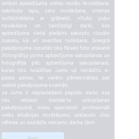
ietilpst apbedījuma vietas nezāļu likvidēšana,
sakritušo lapu, zaru novākšana, virsmas
nolīdzināšana ar grābekli, vītušo puķu
novākšana un tamlīdzīgi darbi, kas
apbedījuma vietai piešķirs sakoptu vizuālo
izskatu, kā arī svecītes nolikšana. Sniegtā
pakalpojuma rezultāti tiks fiksēti foto atskaitē
(fotogrāfija pirms apbedījuma sakopšanas un
fotogrāfija pēc apbedījuma sakopšanas),
kuras tiks nosūtītas Jums uz norādīto e-
pasta adresi, lai varētu pārliecināties par
veiktā pakalpojuma kvalitāti.
Ja Jums ir nepieciešami papildu darbi, kas
nav iekļauti standarta uzkopšanas
pakalpojumā, mūsu specialisti profesionāli
veiks situācijas novētējumu, uzklausīs Jūsu
vēlmes un sastādīs veicamo darba tāmi
Pirkt