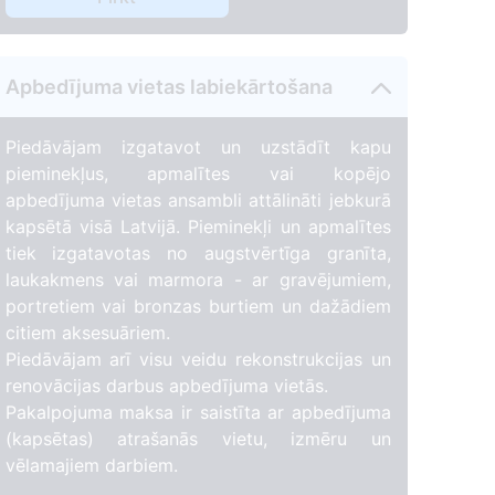
43
1
Apbedījuma vietas labiekārtošana
Piedāvājam izgatavot un uzstādīt kapu
pieminekļus, apmalītes vai kopējo
apbedījuma vietas ansambli attālināti jebkurā
kapsētā visā Latvijā. Pieminekļi un apmalītes
tiek izgatavotas no augstvērtīga granīta,
laukakmens vai marmora - ar gravējumiem,
portretiem vai bronzas burtiem un dažādiem
citiem aksesuāriem.
Piedāvājam arī visu veidu rekonstrukcijas un
renovācijas darbus apbedījuma vietās.
Pakalpojuma maksa ir saistīta ar apbedījuma
(kapsētas) atrašanās vietu, izmēru un
vēlamajiem darbiem.