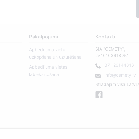
Pakalpojumi
Kontakti
SIA "CEMETY",
Apbedījuma vietu
LV40103618951
uzkopšana un uzturēšana
371 29144816
Apbedījuma vietas
labiekārtošana
info@cemety.lv
Strādājam visā Latvij