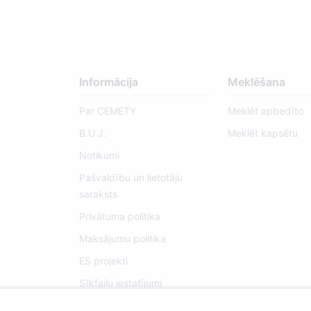
Informācija
Meklēšana
Par CEMETY
Meklēt apbedīto
B.U.J.
Meklēt kapsētu
Notikumi
Pašvaldību un lietotāju
saraksts
Privātuma politika
Maksājumu politika
ES projekti
Sīkfailu iestatījumi