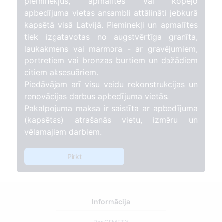
pieminekļus, apmalītes vai kopējo
apbedījuma vietas ansambli attālināti jebkurā
kapsētā visā Latvijā. Pieminekļi un apmalītes
tiek izgatavotas no augstvērtīga granīta,
laukakmens vai marmora - ar gravējumiem,
portretiem vai bronzas burtiem un dažādiem
citiem aksesuāriem.
Piedāvājam arī visu veidu rekonstrukcijas un
renovācijas darbus apbedījuma vietās.
Pakalpojuma maksa ir saistīta ar apbedījuma
(kapsētas) atrašanās vietu, izmēru un
vēlamajiem darbiem.
Pirkt
Informācija
Par CEMETY