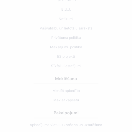
B.U.J.
Notikumi
Pašvaldību un lietotāju saraksts
Privātuma politika
Maksājumu politika
ES projekti
Sīkfailu iestatījumi
Meklēšana
Meklēt apbedīto
Meklēt kapsētu
Pakalpojumi
Apbedījuma vietu uzkopšana un uzturēšana