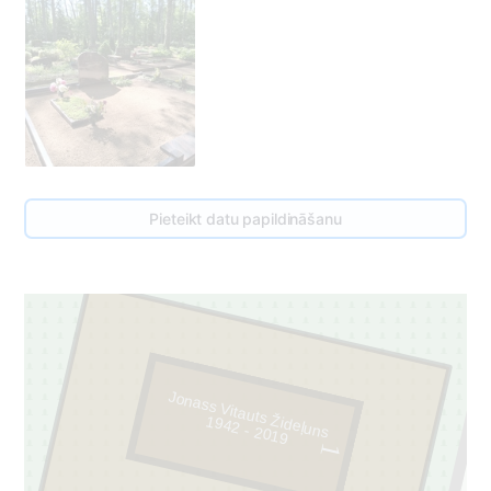
Pieteikt datu papildināšanu
Jonass Vitauts Žideļuns
1942 - 2019
1