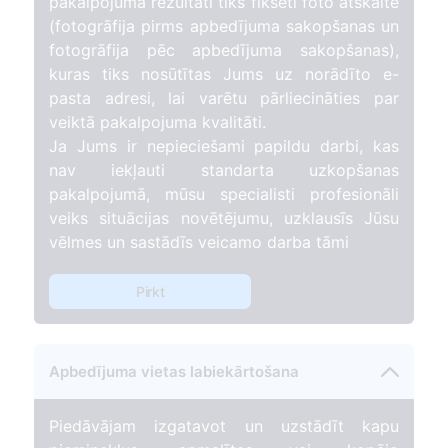
pakalpojuma rezultāti tiks fiksēti foto atskaitē
(fotogrāfija pirms apbedījuma sakopšanas un
fotogrāfija pēc apbedījuma sakopšanas),
kuras tiks nosūtītas Jums uz norādīto e-
pasta adresi, lai varētu pārliecināties par
veiktā pakalpojuma kvalitāti.
Ja Jums ir nepieciešami papildu darbi, kas
nav iekļauti standarta uzkopšanas
pakalpojumā, mūsu specialisti profesionāli
veiks situācijas novētējumu, uzklausīs Jūsu
vēlmes un sastādīs veicamo darba tāmi
Pirkt
Apbedījuma vietas labiekārtošana
Piedāvājam izgatavot un uzstādīt kapu