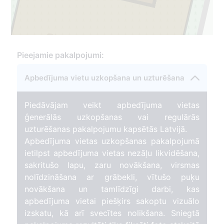
7
Pieejamie pakalpojumi:
2
Apbedījuma vietu uzkopšana un uzturēšana
Piedāvājam veikt apbedījuma vietas
ģenerālās uzkopšanas vai regulārās
uzturēšanas pakalpojumu kapsētās Latvijā.
Apbedījuma vietas uzkopšanas pakalpojumā
ietilpst apbedījuma vietas nezāļu likvidēšana,
sakritušo lapu, zaru novākšana, virsmas
nolīdzināšana ar grābekli, vītušo puķu
novākšana un tamlīdzīgi darbi, kas
apbedījuma vietai piešķirs sakoptu vizuālo
izskatu, kā arī svecītes nolikšana. Sniegtā