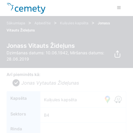
>
>
>
Sākumlapa
Apbedītie
Kuiķules kapsēta
Jonass
Vitauts Žideļuns
Jonass Vitauts Žideļuns
Dzimšanas datums: 10.06.1942, Miršanas datums:
28.06.2019
Arī pieminēts kā:
Jonas Vytautas Žideļunas
Kapsēta
Kuiķules kapsēta
Sektors
B4
Rinda