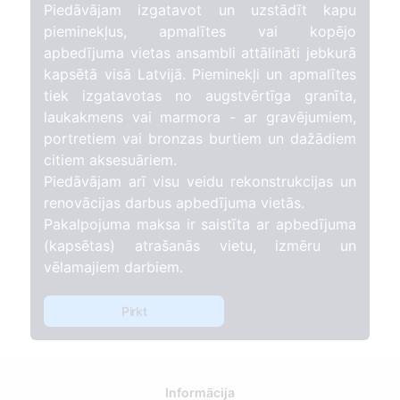
Piedāvājam izgatavot un uzstādīt kapu
pieminekļus, apmalītes vai kopējo
apbedījuma vietas ansambli attālināti jebkurā
kapsētā visā Latvijā. Pieminekļi un apmalītes
tiek izgatavotas no augstvērtīga granīta,
laukakmens vai marmora - ar gravējumiem,
portretiem vai bronzas burtiem un dažādiem
citiem aksesuāriem.
Piedāvājam arī visu veidu rekonstrukcijas un
renovācijas darbus apbedījuma vietās.
Pakalpojuma maksa ir saistīta ar apbedījuma
(kapsētas) atrašanās vietu, izmēru un
vēlamajiem darbiem.
Pirkt
Informācija