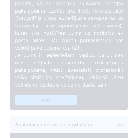
izskatu, kā arī svecītes nolikšana. Sniegtā
pakalpojuma rezultāti tiks fiksēti foto atskaitē
(fotogrāfija pirms apbedījuma sakopšanas un
fotogrāfija pēc apbedījuma sakopšanas),
kuras tiks nosūtītas Jums uz norādīto e-
pasta adresi, lai varētu pārliecināties par
veiktā pakalpojuma kvalitāti.
Ja Jums ir nepieciešami papildu darbi, kas
nav iekļauti standarta uzkopšanas
pakalpojumā, mūsu specialisti profesionāli
veiks situācijas novētējumu, uzklausīs Jūsu
vēlmes un sastādīs veicamo darba tāmi
Pirkt
Apbedījuma vietas labiekārtošana