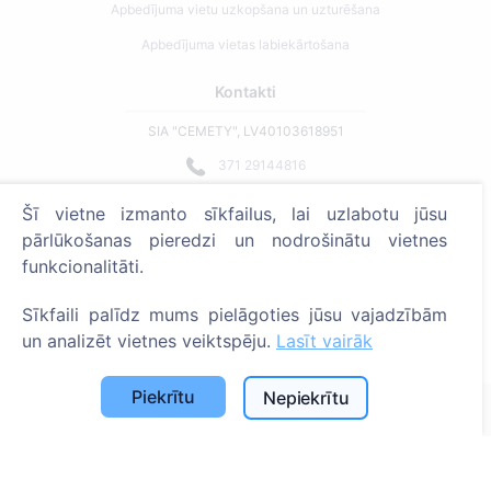
Apbedījuma vietu uzkopšana un uzturēšana
Apbedījuma vietas labiekārtošana
Kontakti
SIA "CEMETY", LV40103618951
371 29144816
info@cemety.lv
Šī vietne izmanto sīkfailus, lai uzlabotu jūsu
Strādājam visā Latvijā!
pārlūkošanas pieredzi un nodrošinātu vietnes
funkcionalitāti.
Sīkfaili palīdz mums pielāgoties jūsu vajadzībām
un analizēt vietnes veiktspēju.
Lasīt vairāk
Administratoriem
Piekrītu
Nepiekrītu
© 2013 - 2026 Cemety Visas tiesības aizsargātas
Privātuma politika un noteikumi.