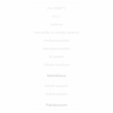
Par CEMETY
B.U.J.
Notikumi
Pašvaldību un lietotāju saraksts
Privātuma politika
Maksājumu politika
ES projekti
Sīkfailu iestatījumi
Meklēšana
Meklēt apbedīto
Meklēt kapsētu
Pakalpojumi