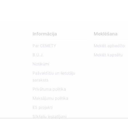
Informācija
Meklēšana
Par CEMETY
Meklēt apbedīto
B.U.J.
Meklēt kapsētu
Notikumi
Pašvaldību un lietotāju
saraksts
Privātuma politika
Maksājumu politika
ES projekti
Sīkfailu iestatījumi