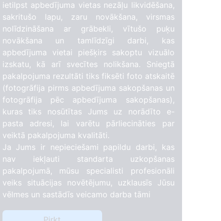
ietilpst apbedījuma vietas nezāļu likvidēšana,
sakritušo lapu, zaru novākšana, virsmas
nolīdzināšana ar grābekli, vītušo puķu
novākšana un tamlīdzīgi darbi, kas
apbedījuma vietai piešķirs sakoptu vizuālo
izskatu, kā arī svecītes nolikšana. Sniegtā
pakalpojuma rezultāti tiks fiksēti foto atskaitē
(fotogrāfija pirms apbedījuma sakopšanas un
fotogrāfija pēc apbedījuma sakopšanas),
kuras tiks nosūtītas Jums uz norādīto e-
pasta adresi, lai varētu pārliecināties par
veiktā pakalpojuma kvalitāti.
Ja Jums ir nepieciešami papildu darbi, kas
nav iekļauti standarta uzkopšanas
pakalpojumā, mūsu specialisti profesionāli
veiks situācijas novētējumu, uzklausīs Jūsu
vēlmes un sastādīs veicamo darba tāmi
Pirkt