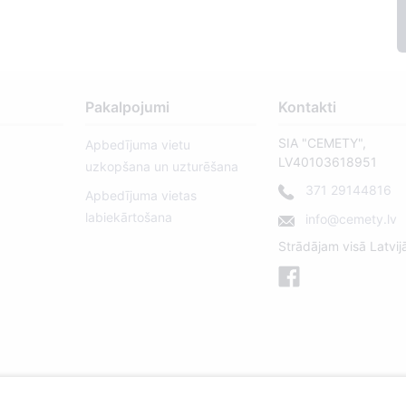
Pakalpojumi
Kontakti
SIA "CEMETY",
Apbedījuma vietu
LV40103618951
uzkopšana un uzturēšana
371 29144816
Apbedījuma vietas
labiekārtošana
info@cemety.lv
Strādājam visā Latvij