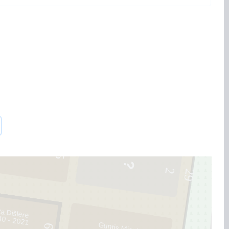
5
2
29
a Dišlere
40 - 2021
Guntis Miezis
6