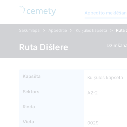
Apbedīto meklēšan
>
>
>
Sākumlapa
Apbedītie
Kuiķules kapsēta
Ruta 
Ruta Dišlere
Dzimšanas
Kapsēta
Kuiķules kapsēta
Sektors
A2-2
Rinda
Vieta
0029