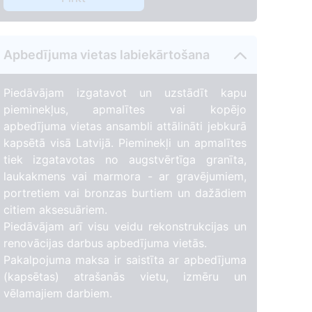
Apbedījuma vietas labiekārtošana
Piedāvājam izgatavot un uzstādīt kapu
pieminekļus, apmalītes vai kopējo
apbedījuma vietas ansambli attālināti jebkurā
kapsētā visā Latvijā. Pieminekļi un apmalītes
tiek izgatavotas no augstvērtīga granīta,
laukakmens vai marmora - ar gravējumiem,
portretiem vai bronzas burtiem un dažādiem
citiem aksesuāriem.
Piedāvājam arī visu veidu rekonstrukcijas un
renovācijas darbus apbedījuma vietās.
Pakalpojuma maksa ir saistīta ar apbedījuma
(kapsētas) atrašanās vietu, izmēru un
vēlamajiem darbiem.