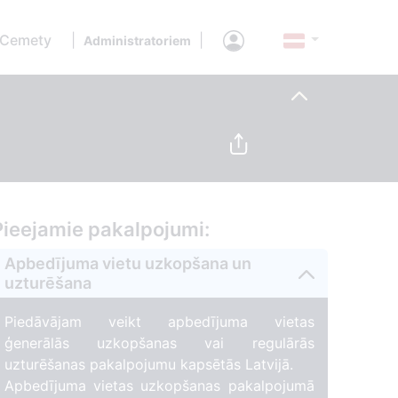
 Cemety
|
|
Administratoriem
Pieejamie pakalpojumi:
Apbedījuma vietu uzkopšana un
uzturēšana
Piedāvājam veikt apbedījuma vietas
ģenerālās uzkopšanas vai regulārās
uzturēšanas pakalpojumu kapsētās Latvijā.
Apbedījuma vietas uzkopšanas pakalpojumā