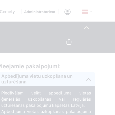
 Cemety
|
|
Administratoriem
Pieejamie pakalpojumi:
Apbedījuma vietu uzkopšana un
uzturēšana
Piedāvājam veikt apbedījuma vietas
ģenerālās uzkopšanas vai regulārās
uzturēšanas pakalpojumu kapsētās Latvijā.
Apbedījuma vietas uzkopšanas pakalpojumā