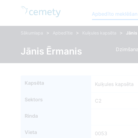
Apbedīto meklēšan
>
>
>
Sākumlapa
Apbedītie
Kuiķules kapsēta
Jānis
Jānis Ērmanis
Dzimšanas
Kapsēta
Kuiķules kapsēta
Sektors
C2
Rinda
Vieta
0053