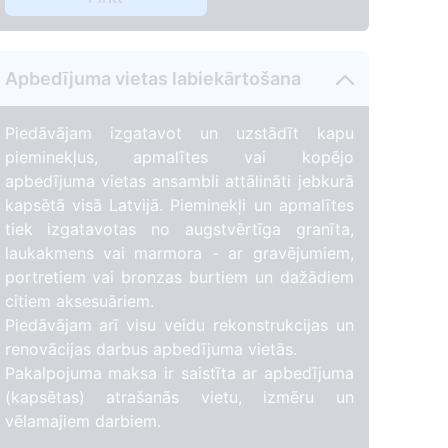
Apbedījuma vietas labiekārtošana
Piedāvājam izgatavot un uzstādīt kapu
pieminekļus, apmalītes vai kopējo
apbedījuma vietas ansambli attālināti jebkurā
kapsētā visā Latvijā. Pieminekļi un apmalītes
tiek izgatavotas no augstvērtīga granīta,
laukakmens vai marmora - ar gravējumiem,
portretiem vai bronzas burtiem un dažādiem
citiem aksesuāriem.
Piedāvājam arī visu veidu rekonstrukcijas un
renovācijas darbus apbedījuma vietās.
Pakalpojuma maksa ir saistīta ar apbedījuma
(kapsētas) atrašanās vietu, izmēru un
vēlamajiem darbiem.