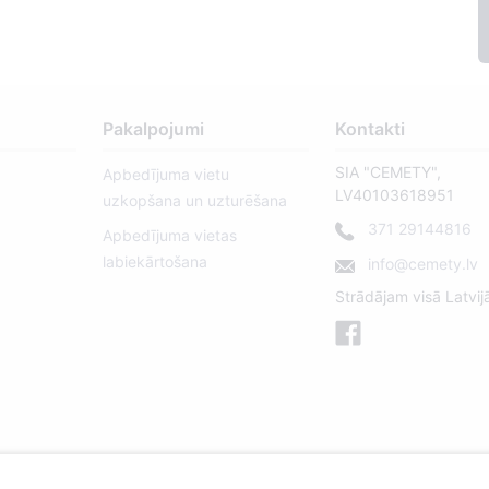
Pakalpojumi
Kontakti
SIA "CEMETY",
Apbedījuma vietu
LV40103618951
uzkopšana un uzturēšana
371 29144816
Apbedījuma vietas
labiekārtošana
info@cemety.lv
Strādājam visā Latvij