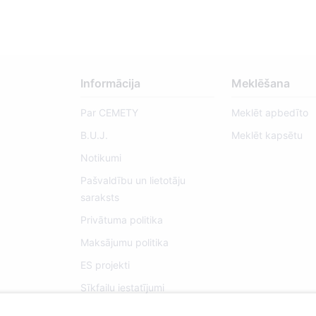
Informācija
Meklēšana
Par CEMETY
Meklēt apbedīto
B.U.J.
Meklēt kapsētu
Notikumi
Pašvaldību un lietotāju
saraksts
Privātuma politika
Maksājumu politika
ES projekti
Sīkfailu iestatījumi