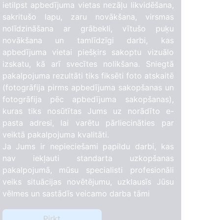
ietilpst apbedījuma vietas nezāļu likvidēšana,
sakritušo lapu, zaru novākšana, virsmas
nolīdzināšana ar grābekli, vītušo puķu
novākšana un tamlīdzīgi darbi, kas
apbedījuma vietai piešķirs sakoptu vizuālo
izskatu, kā arī svecītes nolikšana. Sniegtā
pakalpojuma rezultāti tiks fiksēti foto atskaitē
(fotogrāfija pirms apbedījuma sakopšanas un
fotogrāfija pēc apbedījuma sakopšanas),
kuras tiks nosūtītas Jums uz norādīto e-
pasta adresi, lai varētu pārliecināties par
veiktā pakalpojuma kvalitāti.
Ja Jums ir nepieciešami papildu darbi, kas
nav iekļauti standarta uzkopšanas
pakalpojumā, mūsu specialisti profesionāli
veiks situācijas novētējumu, uzklausīs Jūsu
vēlmes un sastādīs veicamo darba tāmi
Pirkt