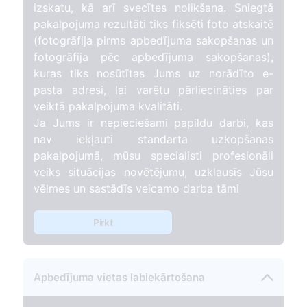
izskatu, kā arī svecītes nolikšana. Sniegtā
pakalpojuma rezultāti tiks fiksēti foto atskaitē
(fotogrāfija pirms apbedījuma sakopšanas un
fotogrāfija pēc apbedījuma sakopšanas),
kuras tiks nosūtītas Jums uz norādīto e-
pasta adresi, lai varētu pārliecināties par
veiktā pakalpojuma kvalitāti.
Ja Jums ir nepieciešami papildu darbi, kas
nav iekļauti standarta uzkopšanas
pakalpojumā, mūsu specialisti profesionāli
veiks situācijas novētējumu, uzklausīs Jūsu
vēlmes un sastādīs veicamo darba tāmi
Pirkt
Apbedījuma vietas labiekārtošana