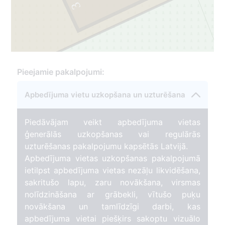
3
Pieejamie pakalpojumi:
Apbedījuma vietu uzkopšana un uzturēšana
Piedāvājam veikt apbedījuma vietas
ģenerālās uzkopšanas vai regulārās
uzturēšanas pakalpojumu kapsētās Latvijā.
Apbedījuma vietas uzkopšanas pakalpojumā
ietilpst apbedījuma vietas nezāļu likvidēšana,
sakritušo lapu, zaru novākšana, virsmas
nolīdzināšana ar grābekli, vītušo puķu
novākšana un tamlīdzīgi darbi, kas
apbedījuma vietai piešķirs sakoptu vizuālo