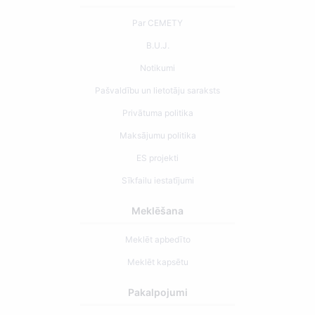
Par CEMETY
B.U.J.
Notikumi
Pašvaldību un lietotāju saraksts
Privātuma politika
Maksājumu politika
ES projekti
Sīkfailu iestatījumi
Meklēšana
Meklēt apbedīto
Meklēt kapsētu
Pakalpojumi