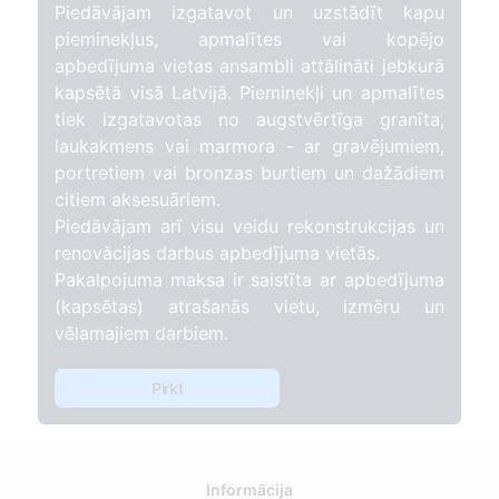
Piedāvājam izgatavot un uzstādīt kapu
pieminekļus, apmalītes vai kopējo
apbedījuma vietas ansambli attālināti jebkurā
kapsētā visā Latvijā. Pieminekļi un apmalītes
tiek izgatavotas no augstvērtīga granīta,
laukakmens vai marmora - ar gravējumiem,
portretiem vai bronzas burtiem un dažādiem
citiem aksesuāriem.
Piedāvājam arī visu veidu rekonstrukcijas un
renovācijas darbus apbedījuma vietās.
Pakalpojuma maksa ir saistīta ar apbedījuma
(kapsētas) atrašanās vietu, izmēru un
vēlamajiem darbiem.
Pirkt
Informācija