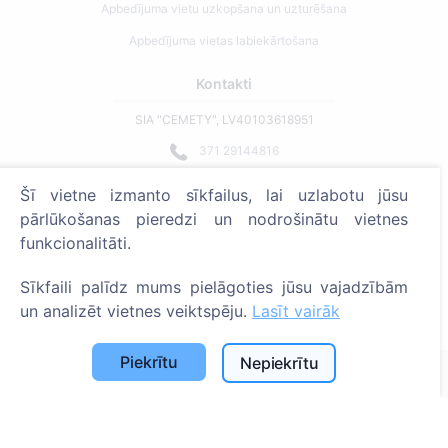
Apbedījuma vietu uzkopšana un uzturēšana
Apbedījuma vietas labiekārtošana
Kontakti
SIA "CEMETY", LV40103618951
371 29144816
info@cemety.lv
Šī vietne izmanto sīkfailus, lai uzlabotu jūsu
Strādājam visā Latvijā!
pārlūkošanas pieredzi un nodrošinātu vietnes
funkcionalitāti.
Sīkfaili palīdz mums pielāgoties jūsu vajadzībām
un analizēt vietnes veiktspēju.
Lasīt vairāk
Administratoriem
Piekrītu
Nepiekrītu
© 2013 - 2026 Cemety Visas tiesības aizsargātas
Privātuma politika un noteikumi.