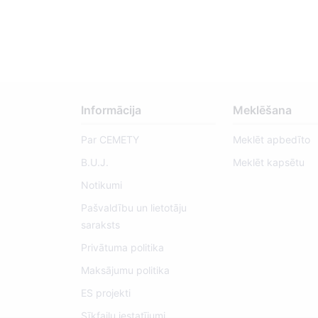
Informācija
Meklēšana
Par CEMETY
Meklēt apbedīto
B.U.J.
Meklēt kapsētu
Notikumi
Pašvaldību un lietotāju
saraksts
Privātuma politika
Maksājumu politika
ES projekti
Sīkfailu iestatījumi