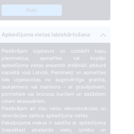
Pirkt
Apbedījuma vietas labiekārtošana
Piedāvājam izgatavot un uzstādīt kapu
pieminekļus, apmalītes vai kopējo
apbedījuma vietas ansambli attālināti jebkurā
kapsētā visā Latvijā. Pieminekļi un apmalītes
tiek izgatavotas no augstvērtīga granīta,
laukakmens vai marmora - ar gravējumiem,
portretiem vai bronzas burtiem un dažādiem
53
citiem aksesuāriem.
Piedāvājam arī visu veidu rekonstrukcijas un
renovācijas darbus apbedījuma vietās.
Pakalpojuma maksa ir saistīta ar apbedījuma
(kapsētas) atrašanās vietu, izmēru un