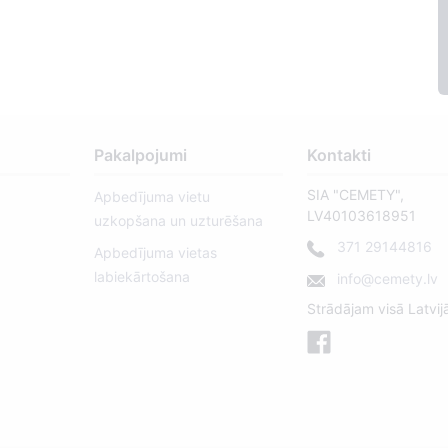
39
Pakalpojumi
Kontakti
SIA "CEMETY",
Apbedījuma vietu
LV40103618951
uzkopšana un uzturēšana
371 29144816
Apbedījuma vietas
labiekārtošana
info@cemety.lv
Strādājam visā Latvij