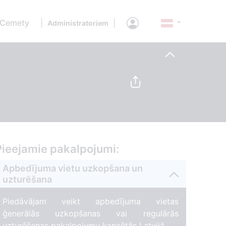
 Cemety
|
|
Administratoriem
Pieejamie pakalpojumi:
Apbedījuma vietu uzkopšana un
uzturēšana
Piedāvājam veikt apbedījuma vietas
ģenerālās uzkopšanas vai regulārās
uzturēšanas pakalpojumu kapsētās Latvijā.