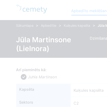
Apbedīto meklēšan
>
>
>
Sākumlapa
Apbedītie
Kuiķules kapsēta
Jūla 
Jūla Martinsone
Dzimšanas
(Lielnora)
Arī pieminēts kā:
Juhla Martinson
Kapsēta
Kuiķules kapsēta
Sektors
C2