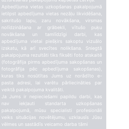
Apbedījuma vietas uzkopšanas pakalpojumā
ietilpst apbedījuma vietas nezāļu likvidēšana,
sakritušo lapu, zaru novākšana, virsmas
nolīdzināšana ar grābekli, vītušo puķu
novākšana un tamlīdzīgi darbi, kas
apbedījuma vietai piešķirs sakoptu vizuālo
izskatu, kā arī svecītes nolikšana. Sniegtā
pakalpojuma rezultāti tiks fiksēti foto atskaitē
(fotogrāfija pirms apbedījuma sakopšanas un
fotogrāfija pēc apbedījuma sakopšanas),
kuras tiks nosūtītas Jums uz norādīto e-
pasta adresi, lai varētu pārliecināties par
veiktā pakalpojuma kvalitāti.
Ja Jums ir nepieciešami papildu darbi, kas
nav iekļauti standarta uzkopšanas
pakalpojumā, mūsu specialisti profesionāli
veiks situācijas novētējumu, uzklausīs Jūsu
vēlmes un sastādīs veicamo darba tāmi