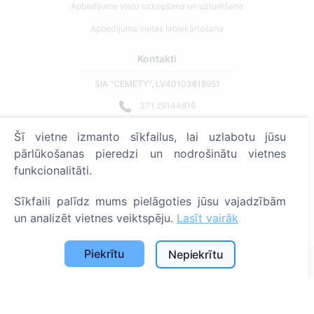
Apbedījuma vietu uzkopšana un uzturēšana
Apbedījuma vietas labiekārtošana
Kontakti
SIA "CEMETY", LV40103618951
371 29144816
info@cemety.lv
Šī vietne izmanto sīkfailus, lai uzlabotu jūsu
Strādājam visā Latvijā!
pārlūkošanas pieredzi un nodrošinātu vietnes
funkcionalitāti.
Sīkfaili palīdz mums pielāgoties jūsu vajadzībām
un analizēt vietnes veiktspēju.
Lasīt vairāk
Administratoriem
Piekrītu
Nepiekrītu
© 2013 - 2026 Cemety Visas tiesības aizsargātas
Privātuma politika un noteikumi.