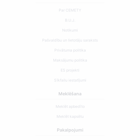
Par CEMETY
B.U.J.
Notikumi
Pašvaldību un lietotāju saraksts
Privātuma politika
Maksājumu politika
ES projekti
Sīkfailu iestatījumi
Meklēšana
Meklēt apbedīto
Meklēt kapsētu
Pakalpojumi