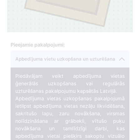
Pieejamie pakalpojumi:
Apbedījuma vietu uzkopšana un uzturēšana
Piedāvājam veikt apbedījuma vietas
ģenerālās uzkopšanas vai regulārās
uzturēšanas pakalpojumu kapsētās Latvijā.
Apbedījuma vietas uzkopšanas pakalpojumā
ietilpst apbedījuma vietas nezāļu likvidēšana,
sakritušo lapu, zaru novākšana, virsmas
nolīdzināšana ar grābekli, vītušo puķu
novākšana un tamlīdzīgi darbi, kas
apbedījuma vietai piešķirs sakoptu vizuālo