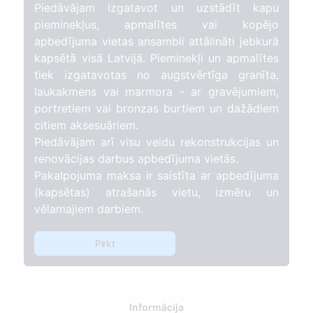
Piedāvājam izgatavot un uzstādīt kapu
pieminekļus, apmalītes vai kopējo
apbedījuma vietas ansambli attālināti jebkurā
kapsētā visā Latvijā. Pieminekļi un apmalītes
tiek izgatavotas no augstvērtīga granīta,
laukakmens vai marmora - ar gravējumiem,
portretiem vai bronzas burtiem un dažādiem
citiem aksesuāriem.
Piedāvājam arī visu veidu rekonstrukcijas un
renovācijas darbus apbedījuma vietās.
Pakalpojuma maksa ir saistīta ar apbedījuma
(kapsētas) atrašanās vietu, izmēru un
vēlamajiem darbiem.
Pirkt
Informācija