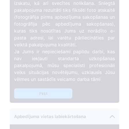
izskatu, kā arī svecītes nolikšana. Sniegtā
pakalpojuma rezultāti tiks fiksēti foto atskaitē
(fotogrāfija pirms apbedījuma sakopšanas un
fotogrāfija pēc apbedījuma sakopšanas),
kuras tiks nosūtītas Jums uz norādīto e-
pasta adresi, lai varētu pārliecināties par
veiktā pakalpojuma kvalitāti.
Ja Jums ir nepieciešami papildu darbi, kas
nav iekļauti standarta uzkopšanas
pakalpojumā, mūsu specialisti profesionāli
veiks situācijas novētējumu, uzklausīs Jūsu
vēlmes un sastādīs veicamo darba tāmi
Pirkt
Apbedījuma vietas labiekārtošana