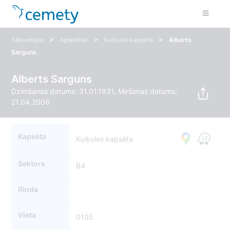
>
>
>
Sākumlapa
Apbedītie
Kuiķules kapsēta
Alberts
Sarguns
Alberts Sarguns
Dzimšanas datums: 31.01.1931, Miršanas datums:
21.04.2006
Kapsēta
Kuiķules kapsēta
Sektors
B4
Rinda
Vieta
0105