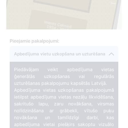
1
Imants Celmiņš
1934 - 2017
4
Pieejamie pakalpojumi:
Apbedījuma vietu uzkopšana un uzturēšana
Piedāvājam veikt apbedījuma vietas
ģenerālās uzkopšanas vai regulārās
uzturēšanas pakalpojumu kapsētās Latvijā.
Apbedījuma vietas uzkopšanas pakalpojumā
ietilpst apbedījuma vietas nezāļu likvidēšana,
sakritušo lapu, zaru novākšana, virsmas
nolīdzināšana ar grābekli, vītušo puķu
novākšana un tamlīdzīgi darbi, kas
apbedījuma vietai piešķirs sakoptu vizuālo