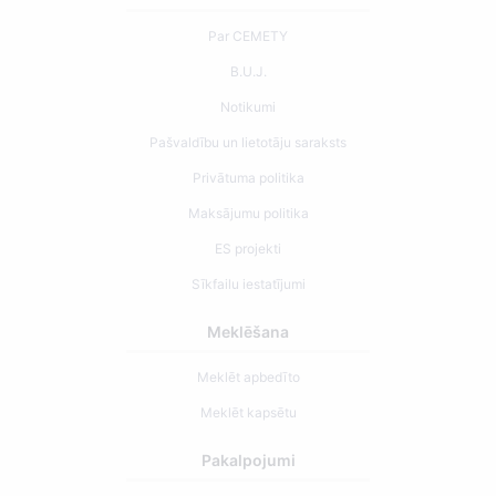
Par CEMETY
B.U.J.
Notikumi
Pašvaldību un lietotāju saraksts
Privātuma politika
Maksājumu politika
ES projekti
Sīkfailu iestatījumi
Meklēšana
Meklēt apbedīto
Meklēt kapsētu
Pakalpojumi