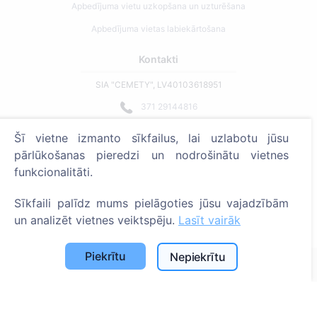
Apbedījuma vietu uzkopšana un uzturēšana
Apbedījuma vietas labiekārtošana
Kontakti
SIA "CEMETY", LV40103618951
371 29144816
info@cemety.lv
Šī vietne izmanto sīkfailus, lai uzlabotu jūsu
Strādājam visā Latvijā!
pārlūkošanas pieredzi un nodrošinātu vietnes
funkcionalitāti.
Sīkfaili palīdz mums pielāgoties jūsu vajadzībām
un analizēt vietnes veiktspēju.
Lasīt vairāk
Administratoriem
Piekrītu
Nepiekrītu
© 2013 - 2026 Cemety Visas tiesības aizsargātas
Privātuma politika un noteikumi.