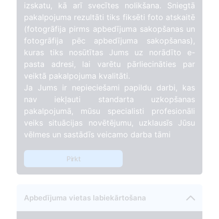
izskatu, kā arī svecītes nolikšana. Sniegtā
pakalpojuma rezultāti tiks fiksēti foto atskaitē
(fotogrāfija pirms apbedījuma sakopšanas un
fotogrāfija pēc apbedījuma sakopšanas),
kuras tiks nosūtītas Jums uz norādīto e-
pasta adresi, lai varētu pārliecināties par
veiktā pakalpojuma kvalitāti.
Ja Jums ir nepieciešami papildu darbi, kas
nav iekļauti standarta uzkopšanas
pakalpojumā, mūsu specialisti profesionāli
veiks situācijas novētējumu, uzklausīs Jūsu
vēlmes un sastādīs veicamo darba tāmi
Pirkt
Apbedījuma vietas labiekārtošana