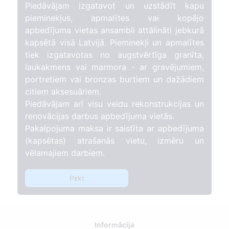
Piedāvājam izgatavot un uzstādīt kapu
pieminekļus, apmalītes vai kopējo
apbedījuma vietas ansambli attālināti jebkurā
kapsētā visā Latvijā. Pieminekļi un apmalītes
tiek izgatavotas no augstvērtīga granīta,
laukakmens vai marmora - ar gravējumiem,
portretiem vai bronzas burtiem un dažādiem
citiem aksesuāriem.
Piedāvājam arī visu veidu rekonstrukcijas un
renovācijas darbus apbedījuma vietās.
Pakalpojuma maksa ir saistīta ar apbedījuma
(kapsētas) atrašanās vietu, izmēru un
vēlamajiem darbiem.
Pirkt
Informācija