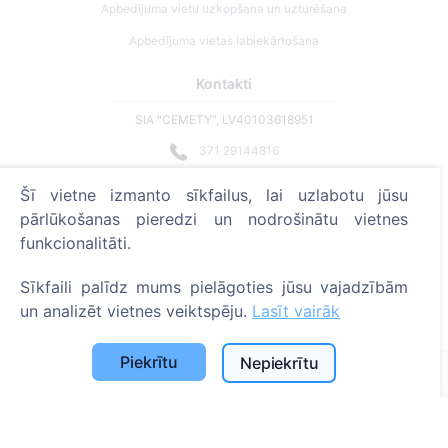
Apbedījuma vietu uzkopšana un uzturēšana
Apbedījuma vietas labiekārtošana
Kontakti
SIA "CEMETY", LV40103618951
371 29144816
info@cemety.lv
Šī vietne izmanto sīkfailus, lai uzlabotu jūsu
Strādājam visā Latvijā!
pārlūkošanas pieredzi un nodrošinātu vietnes
funkcionalitāti.
Sīkfaili palīdz mums pielāgoties jūsu vajadzībām
un analizēt vietnes veiktspēju.
Lasīt vairāk
Administratoriem
Piekrītu
Nepiekrītu
© 2013 - 2026 Cemety Visas tiesības aizsargātas
Privātuma politika un noteikumi.