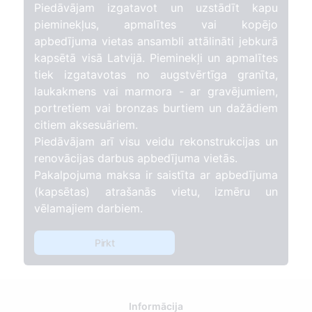
Piedāvājam izgatavot un uzstādīt kapu
pieminekļus, apmalītes vai kopējo
apbedījuma vietas ansambli attālināti jebkurā
kapsētā visā Latvijā. Pieminekļi un apmalītes
tiek izgatavotas no augstvērtīga granīta,
laukakmens vai marmora - ar gravējumiem,
portretiem vai bronzas burtiem un dažādiem
citiem aksesuāriem.
Piedāvājam arī visu veidu rekonstrukcijas un
renovācijas darbus apbedījuma vietās.
Pakalpojuma maksa ir saistīta ar apbedījuma
(kapsētas) atrašanās vietu, izmēru un
vēlamajiem darbiem.
Pirkt
Informācija