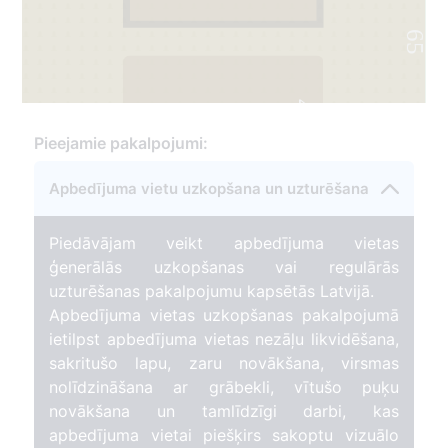
65
4
Pieejamie pakalpojumi:
Apbedījuma vietu uzkopšana un uzturēšana
Piedāvājam veikt apbedījuma vietas
ģenerālās uzkopšanas vai regulārās
uzturēšanas pakalpojumu kapsētās Latvijā.
Apbedījuma vietas uzkopšanas pakalpojumā
ietilpst apbedījuma vietas nezāļu likvidēšana,
sakritušo lapu, zaru novākšana, virsmas
nolīdzināšana ar grābekli, vītušo puķu
novākšana un tamlīdzīgi darbi, kas
apbedījuma vietai piešķirs sakoptu vizuālo