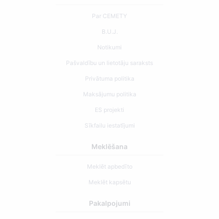
Par CEMETY
B.U.J.
Notikumi
Pašvaldību un lietotāju saraksts
Privātuma politika
Maksājumu politika
ES projekti
Sīkfailu iestatījumi
Meklēšana
Meklēt apbedīto
Meklēt kapsētu
Pakalpojumi