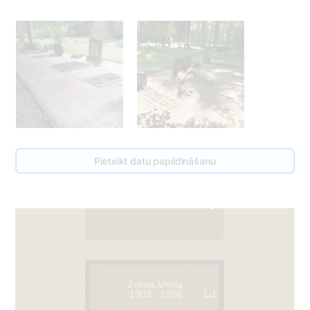
Pieteikt datu papildināšanu
2
Zelma Vītola
1903 - 1986
3