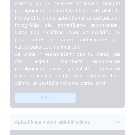
izskatu, kā arī svecītes nolikšana. Sniegtā
pakalpojuma rezultāti tiks fiksēti foto atskaitē
(fotogrāfija pirms apbedījuma sakopšanas un
fotogrāfija pēc apbedījuma sakopšanas),
kuras tiks nosūtītas Jums uz norādīto e-
pasta adresi, lai varētu pārliecināties par
veiktā pakalpojuma kvalitāti.
Ja Jums ir nepieciešami papildu darbi, kas
nav iekļauti standarta uzkopšanas
pakalpojumā, mūsu specialisti profesionāli
veiks situācijas novētējumu, uzklausīs Jūsu
vēlmes un sastādīs veicamo darba tāmi
Pirkt
Apbedījuma vietas labiekārtošana