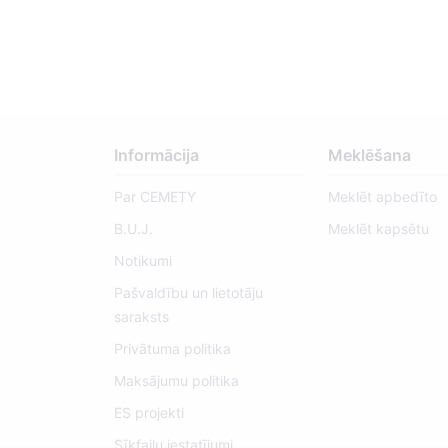
Informācija
Meklēšana
Par CEMETY
Meklēt apbedīto
B.U.J.
Meklēt kapsētu
Notikumi
Pašvaldību un lietotāju
saraksts
Privātuma politika
Maksājumu politika
ES projekti
Sīkfailu iestatījumi