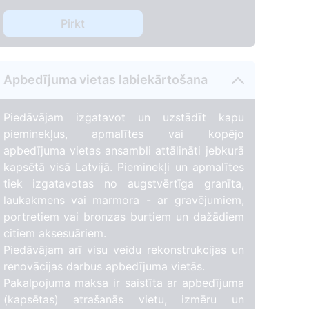
Pirkt
Apbedījuma vietas labiekārtošana
Piedāvājam izgatavot un uzstādīt kapu
pieminekļus, apmalītes vai kopējo
apbedījuma vietas ansambli attālināti jebkurā
kapsētā visā Latvijā. Pieminekļi un apmalītes
tiek izgatavotas no augstvērtīga granīta,
laukakmens vai marmora - ar gravējumiem,
portretiem vai bronzas burtiem un dažādiem
citiem aksesuāriem.
Piedāvājam arī visu veidu rekonstrukcijas un
renovācijas darbus apbedījuma vietās.
Pakalpojuma maksa ir saistīta ar apbedījuma
(kapsētas) atrašanās vietu, izmēru un