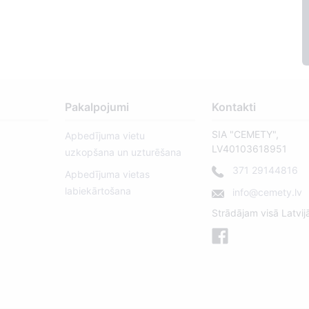
Pakalpojumi
Kontakti
SIA "CEMETY",
Apbedījuma vietu
LV40103618951
uzkopšana un uzturēšana
371 29144816
Apbedījuma vietas
labiekārtošana
info@cemety.lv
Strādājam visā Latvij