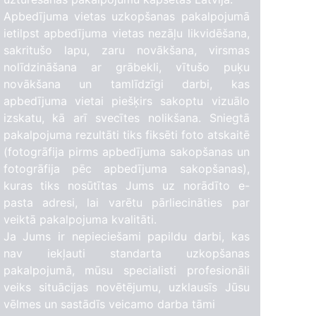
Apbedījuma vietas uzkopšanas pakalpojumā
ietilpst apbedījuma vietas nezāļu likvidēšana,
sakritušo lapu, zaru novākšana, virsmas
nolīdzināšana ar grābekli, vītušo puķu
novākšana un tamlīdzīgi darbi, kas
apbedījuma vietai piešķirs sakoptu vizuālo
izskatu, kā arī svecītes nolikšana. Sniegtā
pakalpojuma rezultāti tiks fiksēti foto atskaitē
(fotogrāfija pirms apbedījuma sakopšanas un
fotogrāfija pēc apbedījuma sakopšanas),
kuras tiks nosūtītas Jums uz norādīto e-
pasta adresi, lai varētu pārliecināties par
veiktā pakalpojuma kvalitāti.
Ja Jums ir nepieciešami papildu darbi, kas
1
nav iekļauti standarta uzkopšanas
pakalpojumā, mūsu specialisti profesionāli
25
veiks situācijas novētējumu, uzklausīs Jūsu
vēlmes un sastādīs veicamo darba tāmi