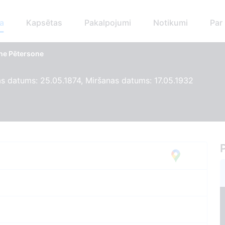
a
Kapsētas
Pakalpojumi
Notikumi
Par
īne Pētersone
 datums: 25.05.1874, Miršanas datums: 17.05.1932