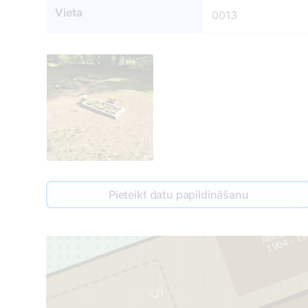
Vieta
0013
Pieteikt datu papildināšanu
Alma Gran
1
9
0
4 -
1
9
6
5