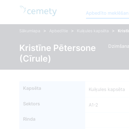
Apbedīto meklēšan
>
>
>
Sākumlapa
Apbedītie
Kuiķules kapsēta
Krist
Kristīne Pētersone
Dzimšanas
(Cīrule)
Kapsēta
Kuiķules kapsēta
Sektors
A1-2
Rinda