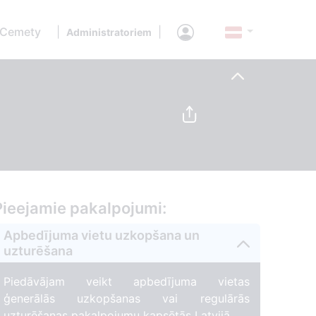
 Cemety
|
|
Administratoriem
Pieejamie pakalpojumi:
Apbedījuma vietu uzkopšana un
uzturēšana
Piedāvājam veikt apbedījuma vietas
ģenerālās uzkopšanas vai regulārās
uzturēšanas pakalpojumu kapsētās Latvijā.