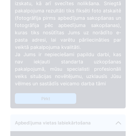
izskatu, kā arī svecītes nolikšana. Sniegtā
pakalpojuma rezultāti tiks fiksēti foto atskaitē
(fotogrāfija pirms apbedījuma sakopšanas un
fotogrāfija pēc apbedījuma sakopšanas),
kuras tiks nosūtītas Jums uz norādīto e-
pasta adresi, lai varētu pārliecināties par
veiktā pakalpojuma kvalitāti.
Ja Jums ir nepieciešami papildu darbi, kas
nav iekļauti standarta uzkopšanas
pakalpojumā, mūsu specialisti profesionāli
veiks situācijas novētējumu, uzklausīs Jūsu
vēlmes un sastādīs veicamo darba tāmi
Pirkt
Apbedījuma vietas labiekārtošana