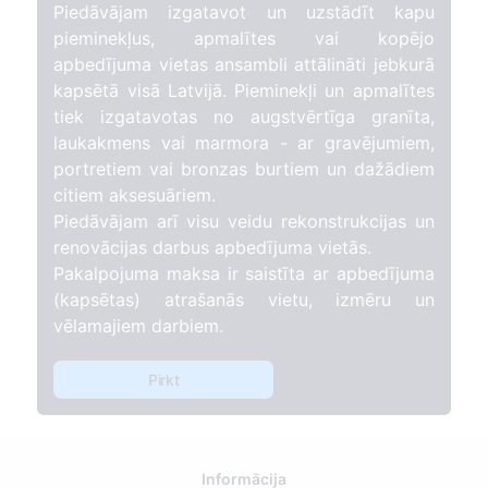
Piedāvājam izgatavot un uzstādīt kapu
pieminekļus, apmalītes vai kopējo
apbedījuma vietas ansambli attālināti jebkurā
kapsētā visā Latvijā. Pieminekļi un apmalītes
tiek izgatavotas no augstvērtīga granīta,
laukakmens vai marmora - ar gravējumiem,
portretiem vai bronzas burtiem un dažādiem
citiem aksesuāriem.
Piedāvājam arī visu veidu rekonstrukcijas un
renovācijas darbus apbedījuma vietās.
Pakalpojuma maksa ir saistīta ar apbedījuma
(kapsētas) atrašanās vietu, izmēru un
vēlamajiem darbiem.
Pirkt
Informācija