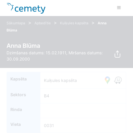
>
>
>
Sākumlapa
Apbedītie
Kuiķules kapsēta
Anna
Blūma
Anna Blūma
Dzimšanas datums: 15.02.1911, Miršanas datums:
30.09.2000
Kapsēta
Kuiķules kapsēta
Sektors
B4
Rinda
Vieta
0031