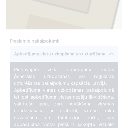
2
Pieejamie pakalpojumi:
31
Apbedījuma vietu uzkopšana un uzturēšana
Piedāvājam veikt apbedījuma vietas
ģenerālās uzkopšanas vai regulārās
uzturēšanas pakalpojumu kapsētās Latvijā.
Apbedījuma vietas uzkopšanas pakalpojumā
ietilpst apbedījuma vietas nezāļu likvidēšana,
sakritušo lapu, zaru novākšana, virsmas
nolīdzināšana ar grābekli, vītušo puķu
novākšana un tamlīdzīgi darbi, kas
apbedījuma vietai piešķirs sakoptu vizuālo