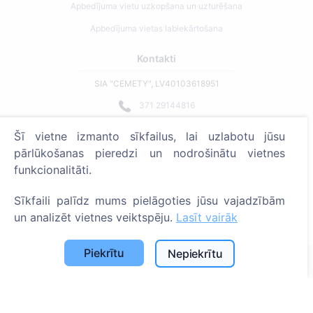
Apbedījuma vietu uzkopšana un uzturēšana
Apbedījuma vietas labiekārtošana
Kontakti
SIA "CEMETY", LV40103618951
371 29144816
info@cemety.lv
Šī vietne izmanto sīkfailus, lai uzlabotu jūsu
Strādājam visā Latvijā!
pārlūkošanas pieredzi un nodrošinātu vietnes
funkcionalitāti.
Sīkfaili palīdz mums pielāgoties jūsu vajadzībām
un analizēt vietnes veiktspēju.
Lasīt vairāk
Administratoriem
Piekrītu
Nepiekrītu
© 2013 - 2026 Cemety Visas tiesības aizsargātas
Privātuma politika un noteikumi.