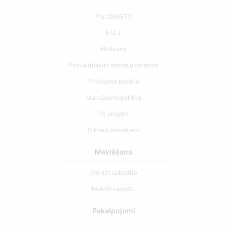
Par CEMETY
B.U.J.
Notikumi
Pašvaldību un lietotāju saraksts
Privātuma politika
Maksājumu politika
ES projekti
Sīkfailu iestatījumi
Meklēšana
Meklēt apbedīto
Meklēt kapsētu
Pakalpojumi