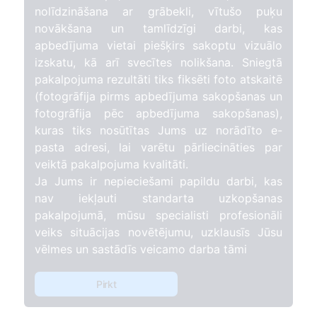
nolīdzināšana ar grābekli, vītušo puķu
novākšana un tamlīdzīgi darbi, kas
apbedījuma vietai piešķirs sakoptu vizuālo
izskatu, kā arī svecītes nolikšana. Sniegtā
pakalpojuma rezultāti tiks fiksēti foto atskaitē
(fotogrāfija pirms apbedījuma sakopšanas un
fotogrāfija pēc apbedījuma sakopšanas),
kuras tiks nosūtītas Jums uz norādīto e-
pasta adresi, lai varētu pārliecināties par
veiktā pakalpojuma kvalitāti.
Ja Jums ir nepieciešami papildu darbi, kas
nav iekļauti standarta uzkopšanas
pakalpojumā, mūsu specialisti profesionāli
veiks situācijas novētējumu, uzklausīs Jūsu
vēlmes un sastādīs veicamo darba tāmi
Pirkt