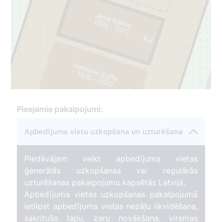
Jānis Eglītis
1
9
3
1
- 1
9
7
1
2
Hermīne Eglīte
1
9
3
5
- 2
0
2
2
3
15
Pieejamie pakalpojumi:
Apbedījuma vietu uzkopšana un uzturēšana
Piedāvājam veikt apbedījuma vietas
ģenerālās uzkopšanas vai regulārās
uzturēšanas pakalpojumu kapsētās Latvijā.
Apbedījuma vietas uzkopšanas pakalpojumā
ietilpst apbedījuma vietas nezāļu likvidēšana,
sakritušo lapu, zaru novākšana, virsmas