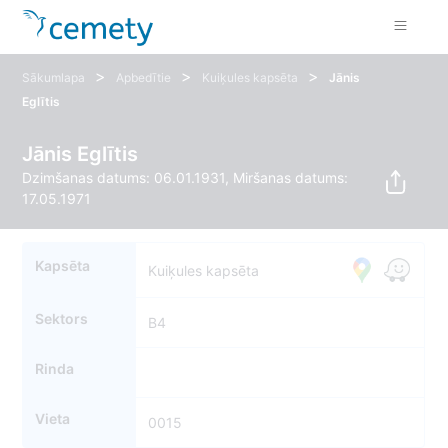
>
>
>
Sākumlapa
Apbedītie
Kuiķules kapsēta
Jānis
Eglītis
Jānis Eglītis
Dzimšanas datums: 06.01.1931, Miršanas datums:
17.05.1971
Kapsēta
Kuiķules kapsēta
Sektors
B4
Rinda
Vieta
0015