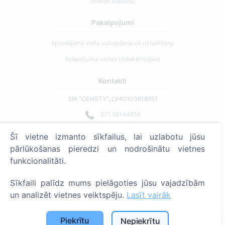
Meklēt kapsētu
Pakalpojumi
Apbedījuma vietu uzkopšana un uzturēšana
Apbedījuma vietas labiekārtošana
Kontakti
SIA "CEMETY", LV40103618951
371 29144816
info@cemety.lv
Šī vietne izmanto sīkfailus, lai uzlabotu jūsu
Strādājam visā Latvijā!
pārlūkošanas pieredzi un nodrošinātu vietnes
funkcionalitāti.
Sīkfaili palīdz mums pielāgoties jūsu vajadzībām
un analizēt vietnes veiktspēju.
Lasīt vairāk
Administratoriem
Piekrītu
Nepiekrītu
© 2013 - 2026 Cemety Visas tiesības aizsargātas