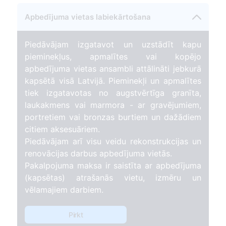
Apbedījuma vietas labiekārtošana
Piedāvājam izgatavot un uzstādīt kapu
pieminekļus, apmalītes vai kopējo
apbedījuma vietas ansambli attālināti jebkurā
kapsētā visā Latvijā. Pieminekļi un apmalītes
tiek izgatavotas no augstvērtīga granīta,
laukakmens vai marmora - ar gravējumiem,
portretiem vai bronzas burtiem un dažādiem
citiem aksesuāriem.
Piedāvājam arī visu veidu rekonstrukcijas un
renovācijas darbus apbedījuma vietās.
Pakalpojuma maksa ir saistīta ar apbedījuma
(kapsētas) atrašanās vietu, izmēru un
vēlamajiem darbiem.
Pirkt