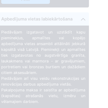
Apbedījuma vietas labiekārtošana
Piedāvājam izgatavot un uzstādīt kapu
pieminekļus, apmalītes vai kopējo
apbedījuma vietas ansambli attālināti jebkurā
kapsētā visā Latvijā. Pieminekļi un apmalītes
tiek izgatavotas no augstvērtīga granīta,
laukakmens vai marmora - ar gravējumiem,
portretiem vai bronzas burtiem un dažādiem
citiem aksesuāriem.
Piedāvājam arī visu veidu rekonstrukcijas un
renovācijas darbus apbedījuma vietās.
Pakalpojuma maksa ir saistīta ar apbedījuma
(kapsētas) atrašanās vietu, izmēru un
vēlamajiem darbiem.