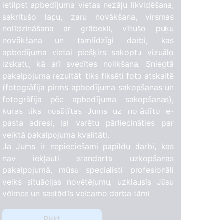
ietilpst apbedījuma vietas nezāļu likvidēšana,
sakritušo lapu, zaru novākšana, virsmas
nolīdzināšana ar grābekli, vītušo puķu
novākšana un tamlīdzīgi darbi, kas
apbedījuma vietai piešķirs sakoptu vizuālo
izskatu, kā arī svecītes nolikšana. Sniegtā
pakalpojuma rezultāti tiks fiksēti foto atskaitē
(fotogrāfija pirms apbedījuma sakopšanas un
fotogrāfija pēc apbedījuma sakopšanas),
kuras tiks nosūtītas Jums uz norādīto e-
pasta adresi, lai varētu pārliecināties par
veiktā pakalpojuma kvalitāti.
Ja Jums ir nepieciešami papildu darbi, kas
nav iekļauti standarta uzkopšanas
pakalpojumā, mūsu specialisti profesionāli
veiks situācijas novētējumu, uzklausīs Jūsu
vēlmes un sastādīs veicamo darba tāmi
Pirkt