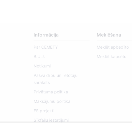
Informācija
Meklēšana
Par CEMETY
Meklēt apbedīto
B.U.J.
Meklēt kapsētu
Notikumi
Pašvaldību un lietotāju
saraksts
Privātuma politika
Maksājumu politika
ES projekti
Sīkfailu iestatījumi