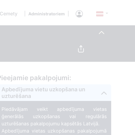
 Cemety
|
|
Administratoriem
Pieejamie pakalpojumi:
Apbedījuma vietu uzkopšana un
uzturēšana
Piedāvājam veikt apbedījuma vietas
ģenerālās uzkopšanas vai regulārās
uzturēšanas pakalpojumu kapsētās Latvijā.
Apbedījuma vietas uzkopšanas pakalpojumā