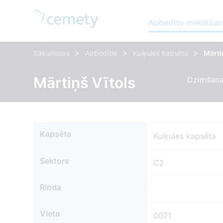
Apbedīto meklēšan
>
>
>
Sākumlapa
Apbedītie
Kuiķules kapsēta
Mārti
Mārtiņš Vītols
Dzimšanas
Kapsēta
Kuiķules kapsēta
Sektors
C2
Rinda
Vieta
0071