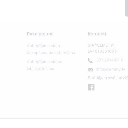
Pakalpojumi
Kontakti
SIA "CEMETY",
Apbedījuma vietu
LV40103618951
uzkopšana un uzturēšana
371 29144816
Apbedījuma vietas
labiekārtošana
info@cemety.lv
Strādājam visā Latvij