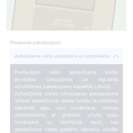
Jānis Gīze
1930 - 2005
2
91
Pieejamie pakalpojumi:
Apbedījuma vietu uzkopšana un uzturēšana
Piedāvājam veikt apbedījuma vietas
ģenerālās uzkopšanas vai regulārās
uzturēšanas pakalpojumu kapsētās Latvijā.
Apbedījuma vietas uzkopšanas pakalpojumā
ietilpst apbedījuma vietas nezāļu likvidēšana,
sakritušo lapu, zaru novākšana, virsmas
nolīdzināšana ar grābekli, vītušo puķu
novākšana un tamlīdzīgi darbi, kas
apbedījuma vietai piešķirs sakoptu vizuālo