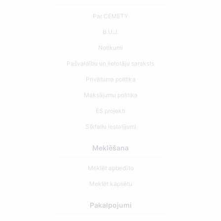
Par CEMETY
B.U.J.
Notikumi
Pašvaldību un lietotāju saraksts
Privātuma politika
Maksājumu politika
ES projekti
Sīkfailu iestatījumi
Meklēšana
Meklēt apbedīto
Meklēt kapsētu
Pakalpojumi