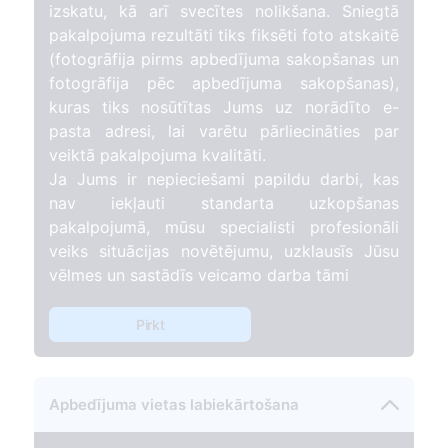
izskatu, kā arī svecītes nolikšana. Sniegtā
pakalpojuma rezultāti tiks fiksēti foto atskaitē
(fotogrāfija pirms apbedījuma sakopšanas un
fotogrāfija pēc apbedījuma sakopšanas),
kuras tiks nosūtītas Jums uz norādīto e-
pasta adresi, lai varētu pārliecināties par
veiktā pakalpojuma kvalitāti.
Ja Jums ir nepieciešami papildu darbi, kas
nav iekļauti standarta uzkopšanas
pakalpojumā, mūsu specialisti profesionāli
veiks situācijas novētējumu, uzklausīs Jūsu
vēlmes un sastādīs veicamo darba tāmi
Pirkt
Apbedījuma vietas labiekārtošana