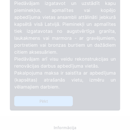
Piedāvājam izgatavot un uzstādīt kapu
pieminekļus, apmalītes vai kopējo
apbedījuma vietas ansambli attālināti jebkurā
kapsētā visā Latvijā. Pieminekļi un apmalītes
tiek izgatavotas no augstvērtīga granīta,
laukakmens vai marmora - ar gravējumiem,
portretiem vai bronzas burtiem un dažādiem
citiem aksesuāriem.
Piedāvājam arī visu veidu rekonstrukcijas un
renovācijas darbus apbedījuma vietās.
Pakalpojuma maksa ir saistīta ar apbedījuma
(kapsētas) atrašanās vietu, izmēru un
vēlamajiem darbiem.
Pirkt
Informācija