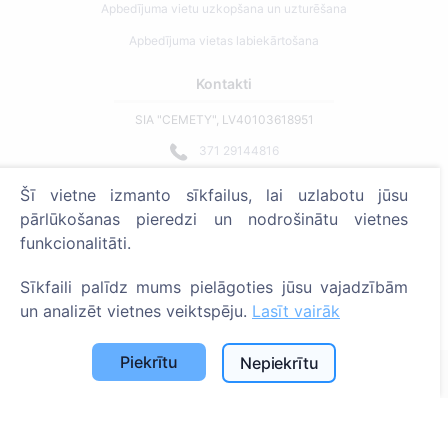
Apbedījuma vietu uzkopšana un uzturēšana
Apbedījuma vietas labiekārtošana
Kontakti
SIA "CEMETY", LV40103618951
371 29144816
info@cemety.lv
Šī vietne izmanto sīkfailus, lai uzlabotu jūsu
Strādājam visā Latvijā!
pārlūkošanas pieredzi un nodrošinātu vietnes
funkcionalitāti.
Sīkfaili palīdz mums pielāgoties jūsu vajadzībām
un analizēt vietnes veiktspēju.
Lasīt vairāk
Administratoriem
Piekrītu
Nepiekrītu
© 2013 - 2026 Cemety Visas tiesības aizsargātas
Privātuma politika un noteikumi.