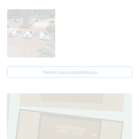
89
Pieteikt datu papildināšanu
2
Iveta Mihailova
1957 - 2024
1