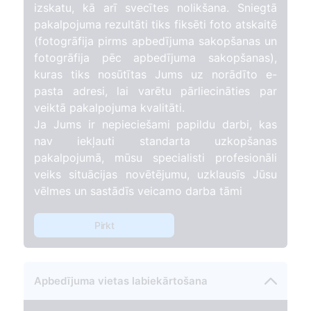
izskatu, kā arī svecītes nolikšana. Sniegtā
pakalpojuma rezultāti tiks fiksēti foto atskaitē
(fotogrāfija pirms apbedījuma sakopšanas un
fotogrāfija pēc apbedījuma sakopšanas),
kuras tiks nosūtītas Jums uz norādīto e-
pasta adresi, lai varētu pārliecināties par
veiktā pakalpojuma kvalitāti.
Ja Jums ir nepieciešami papildu darbi, kas
nav iekļauti standarta uzkopšanas
pakalpojumā, mūsu specialisti profesionāli
veiks situācijas novētējumu, uzklausīs Jūsu
vēlmes un sastādīs veicamo darba tāmi
Pirkt
Apbedījuma vietas labiekārtošana