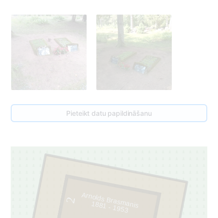
Pieteikt datu papildināšanu
Arnolds Brasmanis
2
1881 - 1953