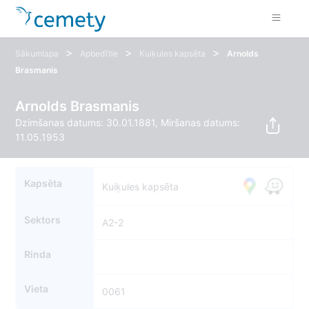
>
>
>
Sākumlapa
Apbedītie
Kuiķules kapsēta
Arnolds
Brasmanis
Arnolds Brasmanis
Dzimšanas datums: 30.01.1881, Miršanas datums:
11.05.1953
Kapsēta
Kuiķules kapsēta
Sektors
A2-2
Rinda
Vieta
0061