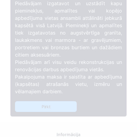
Piedāvājam izgatavot un uzstādīt kapu
pieminekļus, apmalītes vai kopējo
apbedījuma vietas ansambli attālināti jebkurā
kapsētā visā Latvijā. Pieminekļi un apmalītes
tiek izgatavotas no augstvērtīga granīta,
laukakmens vai marmora - ar gravējumiem,
portretiem vai bronzas burtiem un dažādiem
citiem aksesuāriem.
Piedāvājam arī visu veidu rekonstrukcijas un
renovācijas darbus apbedījuma vietās.
Pakalpojuma maksa ir saistīta ar apbedījuma
(kapsētas) atrašanās vietu, izmēru un
vēlamajiem darbiem.
Pirkt
Informācija