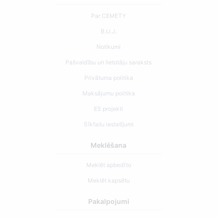
Par CEMETY
B.U.J.
Notikumi
Pašvaldību un lietotāju saraksts
Privātuma politika
Maksājumu politika
ES projekti
Sīkfailu iestatījumi
Meklēšana
Meklēt apbedīto
Meklēt kapsētu
Pakalpojumi