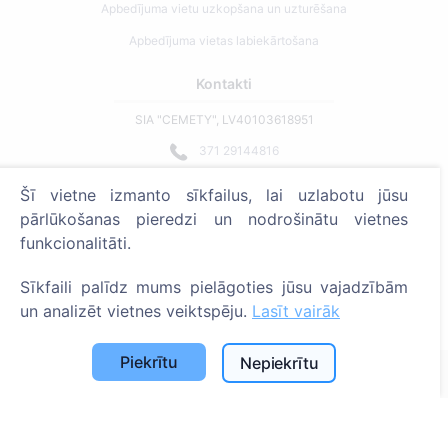
Apbedījuma vietu uzkopšana un uzturēšana
Apbedījuma vietas labiekārtošana
Kontakti
SIA "CEMETY", LV40103618951
371 29144816
info@cemety.lv
Šī vietne izmanto sīkfailus, lai uzlabotu jūsu
Strādājam visā Latvijā!
pārlūkošanas pieredzi un nodrošinātu vietnes
funkcionalitāti.
Sīkfaili palīdz mums pielāgoties jūsu vajadzībām
un analizēt vietnes veiktspēju.
Lasīt vairāk
Administratoriem
Piekrītu
Nepiekrītu
© 2013 - 2026 Cemety Visas tiesības aizsargātas
Privātuma politika un noteikumi.