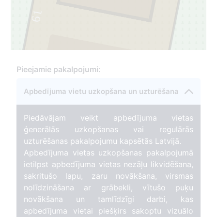
61
1
Pieejamie pakalpojumi:
Apbedījuma vietu uzkopšana un uzturēšana
Piedāvājam veikt apbedījuma vietas
ģenerālās uzkopšanas vai regulārās
uzturēšanas pakalpojumu kapsētās Latvijā.
Apbedījuma vietas uzkopšanas pakalpojumā
ietilpst apbedījuma vietas nezāļu likvidēšana,
sakritušo lapu, zaru novākšana, virsmas
nolīdzināšana ar grābekli, vītušo puķu
novākšana un tamlīdzīgi darbi, kas
apbedījuma vietai piešķirs sakoptu vizuālo