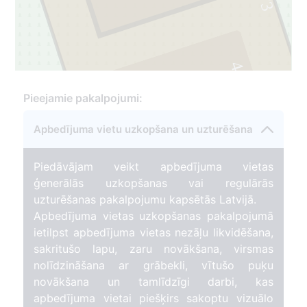
73
4
Pieejamie pakalpojumi:
Apbedījuma vietu uzkopšana un uzturēšana
Piedāvājam veikt apbedījuma vietas
ģenerālās uzkopšanas vai regulārās
uzturēšanas pakalpojumu kapsētās Latvijā.
Apbedījuma vietas uzkopšanas pakalpojumā
ietilpst apbedījuma vietas nezāļu likvidēšana,
sakritušo lapu, zaru novākšana, virsmas
nolīdzināšana ar grābekli, vītušo puķu
novākšana un tamlīdzīgi darbi, kas
apbedījuma vietai piešķirs sakoptu vizuālo