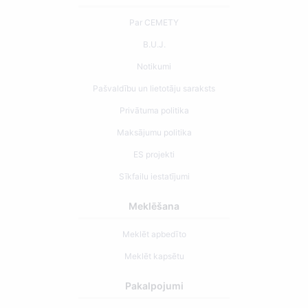
Par CEMETY
B.U.J.
Notikumi
Pašvaldību un lietotāju saraksts
Privātuma politika
Maksājumu politika
ES projekti
Sīkfailu iestatījumi
Meklēšana
Meklēt apbedīto
Meklēt kapsētu
Pakalpojumi