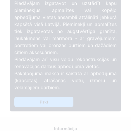
Piedāvājam izgatavot un uzstādīt kapu
pieminekļus, apmalītes vai kopējo
apbedījuma vietas ansambli attālināti jebkurā
kapsētā visā Latvijā. Pieminekļi un apmalītes
tiek izgatavotas no augstvērtīga granīta,
laukakmens vai marmora - ar gravējumiem,
portretiem vai bronzas burtiem un dažādiem
citiem aksesuāriem.
Piedāvājam arī visu veidu rekonstrukcijas un
renovācijas darbus apbedījuma vietās.
Pakalpojuma maksa ir saistīta ar apbedījuma
(kapsētas) atrašanās vietu, izmēru un
vēlamajiem darbiem.
Pirkt
Informācija