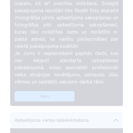
izskatu, kā arī svecītes nolikšana. Sniegtā
pakalpojuma rezultāti tiks fiksēti foto atskaitē
(fotogrāfija pirms apbedījuma sakopšanas un
fotogrāfija pēc apbedījuma sakopšanas),
kuras tiks nosūtītas Jums uz norādīto e-
pasta adresi, lai varētu pārliecināties par
veiktā pakalpojuma kvalitāti.
Ja Jums ir nepieciešami papildu darbi, kas
nav iekļauti standarta uzkopšanas
pakalpojumā, mūsu specialisti profesionāli
veiks situācijas novētējumu, uzklausīs Jūsu
vēlmes un sastādīs veicamo darba tāmi
Pirkt
Apbedījuma vietas labiekārtošana