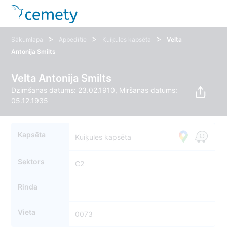
>
>
>
Sākumlapa
Apbedītie
Kuiķules kapsēta
Velta
Antonija Smilts
Velta Antonija Smilts
Dzimšanas datums: 23.02.1910, Miršanas datums:
05.12.1935
Kapsēta
Kuiķules kapsēta
Sektors
C2
Rinda
Vieta
0073