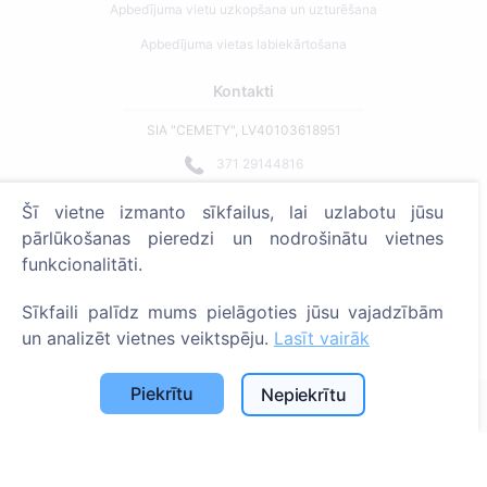
Apbedījuma vietu uzkopšana un uzturēšana
Apbedījuma vietas labiekārtošana
Kontakti
SIA "CEMETY", LV40103618951
371 29144816
info@cemety.lv
Šī vietne izmanto sīkfailus, lai uzlabotu jūsu
Strādājam visā Latvijā!
pārlūkošanas pieredzi un nodrošinātu vietnes
funkcionalitāti.
Sīkfaili palīdz mums pielāgoties jūsu vajadzībām
un analizēt vietnes veiktspēju.
Lasīt vairāk
Administratoriem
Piekrītu
Nepiekrītu
© 2013 - 2026 Cemety Visas tiesības aizsargātas
Privātuma politika un noteikumi.