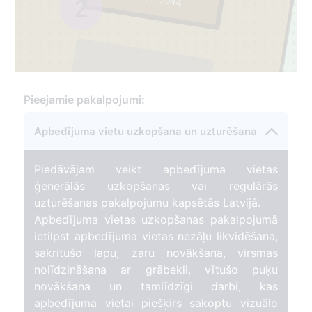
2
1
Pieejamie pakalpojumi:
Apbedījuma vietu uzkopšana un uzturēšana
Piedāvājam veikt apbedījuma vietas
ģenerālās uzkopšanas vai regulārās
uzturēšanas pakalpojumu kapsētās Latvijā.
Apbedījuma vietas uzkopšanas pakalpojumā
ietilpst apbedījuma vietas nezāļu likvidēšana,
sakritušo lapu, zaru novākšana, virsmas
nolīdzināšana ar grābekli, vītušo puķu
novākšana un tamlīdzīgi darbi, kas
apbedījuma vietai piešķirs sakoptu vizuālo