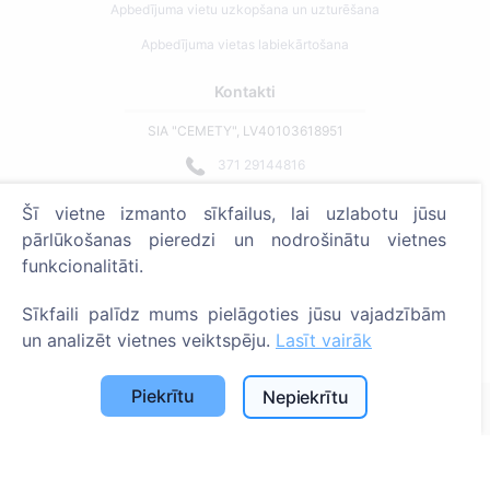
Apbedījuma vietu uzkopšana un uzturēšana
Apbedījuma vietas labiekārtošana
Kontakti
SIA "CEMETY", LV40103618951
371 29144816
info@cemety.lv
Šī vietne izmanto sīkfailus, lai uzlabotu jūsu
Strādājam visā Latvijā!
pārlūkošanas pieredzi un nodrošinātu vietnes
funkcionalitāti.
Sīkfaili palīdz mums pielāgoties jūsu vajadzībām
un analizēt vietnes veiktspēju.
Lasīt vairāk
Administratoriem
Piekrītu
Nepiekrītu
© 2013 - 2026 Cemety Visas tiesības aizsargātas
Privātuma politika un noteikumi.