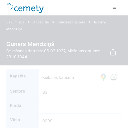
>
>
>
Sākumlapa
Apbedītie
Kuiķules kapsēta
Gunārs
Mendziņš
Gunārs Mendziņš
Dzimšanas datums: 06.03.1937, Miršanas datums:
23.10.1944
Kapsēta
Kuiķules kapsēta
Sektors
B3
Rinda
Vieta
0009