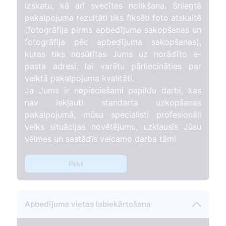
izskatu, kā arī svecītes nolikšana. Sniegtā
pakalpojuma rezultāti tiks fiksēti foto atskaitē
(fotogrāfija pirms apbedījuma sakopšanas un
fotogrāfija pēc apbedījuma sakopšanas),
kuras tiks nosūtītas Jums uz norādīto e-
pasta adresi, lai varētu pārliecināties par
veiktā pakalpojuma kvalitāti.
Ja Jums ir nepieciešami papildu darbi, kas
nav iekļauti standarta uzkopšanas
pakalpojumā, mūsu specialisti profesionāli
veiks situācijas novētējumu, uzklausīs Jūsu
vēlmes un sastādīs veicamo darba tāmi
Pirkt
Apbedījuma vietas labiekārtošana