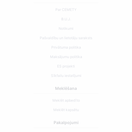
Par CEMETY
B.U.J.
Notikumi
Pašvaldību un lietotāju saraksts
Privātuma politika
Maksājumu politika
ES projekti
Sīkfailu iestatījumi
Meklēšana
Meklēt apbedīto
Meklēt kapsētu
Pakalpojumi