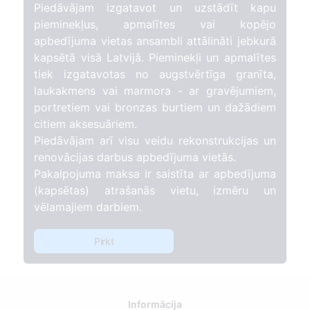
Piedāvājam izgatavot un uzstādīt kapu
pieminekļus, apmalītes vai kopējo
apbedījuma vietas ansambli attālināti jebkurā
kapsētā visā Latvijā. Pieminekļi un apmalītes
tiek izgatavotas no augstvērtīga granīta,
laukakmens vai marmora - ar gravējumiem,
portretiem vai bronzas burtiem un dažādiem
citiem aksesuāriem.
Piedāvājam arī visu veidu rekonstrukcijas un
renovācijas darbus apbedījuma vietās.
Pakalpojuma maksa ir saistīta ar apbedījuma
(kapsētas) atrašanās vietu, izmēru un
vēlamajiem darbiem.
Pirkt
Informācija