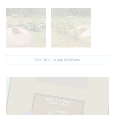
Pieteikt datu papildināšanu
3
Ināra Mendziņa
9
1944 - 1944
2
Gunārs Mendziņš
1937 - 1944