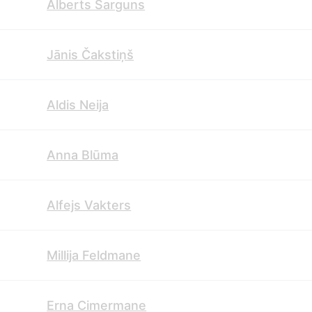
Alberts Sarguns
Jānis Čakstiņš
Aldis Neija
Anna Blūma
Alfejs Vakters
Millija Feldmane
Erna Cimermane