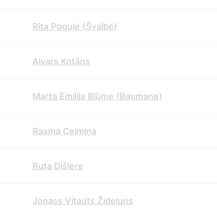
Rita Pogule (Švalbe)
Aivars Kotāns
Marta Emilija Blūme (Baumane)
Rasma Celmiņa
Ruta Dišlere
Jonass Vitauts Žideļuns