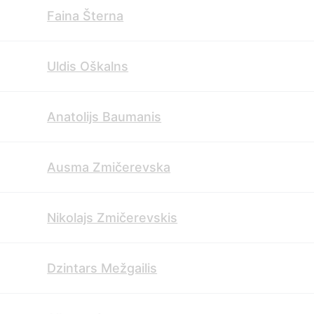
Faina Šterna
Uldis Oškalns
Anatolijs Baumanis
Ausma Zmičerevska
Nikolajs Zmičerevskis
Dzintars Mežgailis