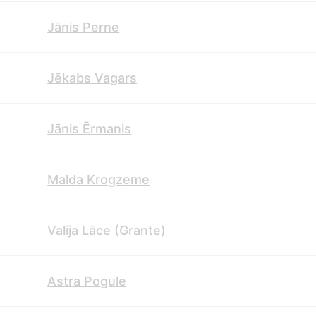
Jānis Perne
Jēkabs Vagars
Jānis Ērmanis
Malda Krogzeme
Valija Lāce (Grante)
Astra Pogule