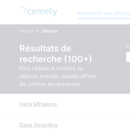
Rechercher des défunt
>
Accueil
Défunts
Résultats de
P
recherche (100+)
Pour réduire le nombre de
défunts trouvés, veuillez affiner
les critères de recherche.
Iveta Mihailova
Dace Strazdiņa