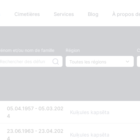
s
Cimetières
Services
Blog
À propos d
rénom et/ou nom de famille
Région
C
05.04.1957 - 05.03.202
Kuiķules kapsēta
4
23.06.1963 - 23.04.202
Kuiķules kapsēta
4