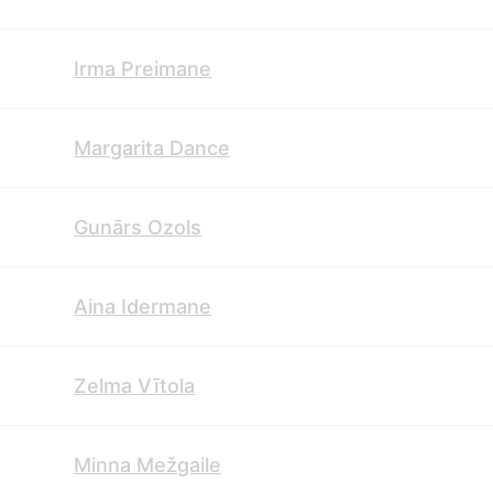
Irma Preimane
Margarita Dance
Gunārs Ozols
Aina Idermane
Zelma Vītola
Minna Mežgaile