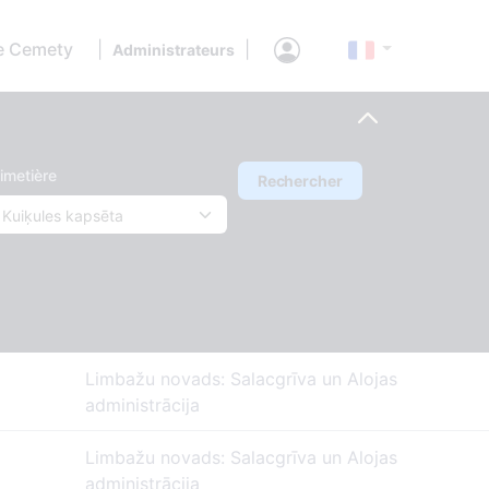
e Cemety
|
|
Administrateurs
imetière
Rechercher
Limbažu novads: Salacgrīva un Alojas
administrācija
Limbažu novads: Salacgrīva un Alojas
administrācija