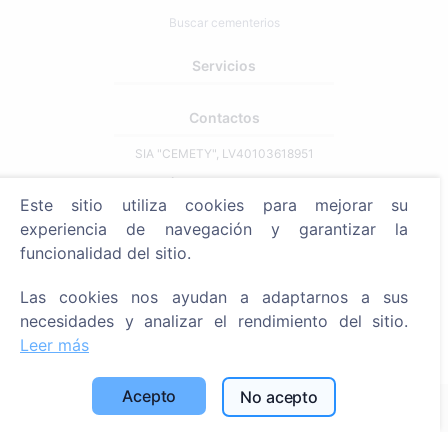
Buscar cementerios
Servicios
Contactos
SIA "CEMETY", LV40103618951
371 29144816
Este sitio utiliza cookies para mejorar su
info@cemety.lv
experiencia de navegación y garantizar la
¡Operamos en todo el país!
funcionalidad del sitio.
Las cookies nos ayudan a adaptarnos a sus
necesidades y analizar el rendimiento del sitio.
Leer más
Administrators
Acepto
No acepto
© 2013 - 2026 Cemety Todos los derechos reservados
Política de privacidad y condiciones.