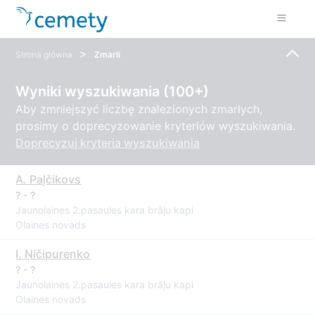
>
Strona główna
Zmarli
Wyniki wyszukiwania (100+)
Aby zmniejszyć liczbę znalezionych zmarłych,
prosimy o doprecyzowanie kryteriów wyszukiwania.
Doprecyzuj kryteria wyszukiwania
A. Paļčikovs
? - ?
Jaunolaines 2.pasaules kara brāļu kapi
Olaines novads
I. Ņičipurenko
? - ?
Jaunolaines 2.pasaules kara brāļu kapi
Olaines novads