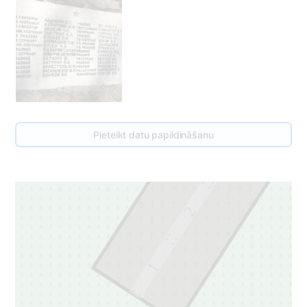
3
Pieteikt datu papildināšanu
3
2
1