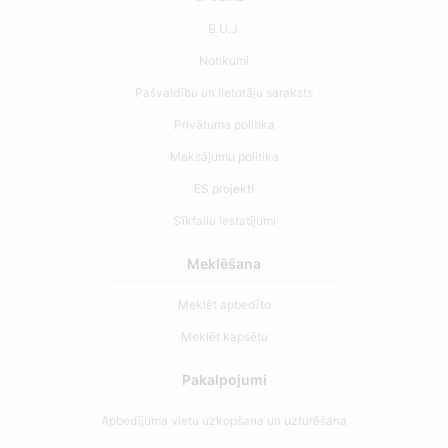
B.U.J.
Notikumi
Pašvaldību un lietotāju saraksts
Privātuma politika
Maksājumu politika
ES projekti
Sīkfailu iestatījumi
Meklēšana
Meklēt apbedīto
Meklēt kapsētu
Pakalpojumi
Apbedījuma vietu uzkopšana un uzturēšana