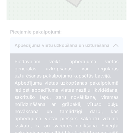
Pieejamie pakalpojumi:
Apbedījuma vietu uzkopšana un uzturēšana
Piedāvājam veikt apbedījuma vietas
ģenerālās uzkopšanas vai regulārās
uzturēšanas pakalpojumu kapsētās Latvijā.
Apbedījuma vietas uzkopšanas pakalpojumā
ietilpst apbedījuma vietas nezāļu likvidēšana,
sakritušo lapu, zaru novākšana, virsmas
nolīdzināšana ar grābekli, vītušo puķu
novākšana un tamlīdzīgi darbi, kas
apbedījuma vietai piešķirs sakoptu vizuālo
izskatu, kā arī svecītes nolikšana. Sniegtā
pakalpojuma rezultāti tiks fiksēti foto atskaitē