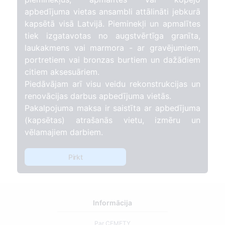
apbedījuma vietas ansambli attālināti jebkurā
kapsētā visā Latvijā. Pieminekļi un apmalītes
tiek izgatavotas no augstvērtīga granīta,
laukakmens vai marmora - ar gravējumiem,
portretiem vai bronzas burtiem un dažādiem
citiem aksesuāriem.
Piedāvājam arī visu veidu rekonstrukcijas un
renovācijas darbus apbedījuma vietās.
Pakalpojuma maksa ir saistīta ar apbedījuma
(kapsētas) atrašanās vietu, izmēru un
vēlamajiem darbiem.
Pirkt
Informācija
Par CEMETY