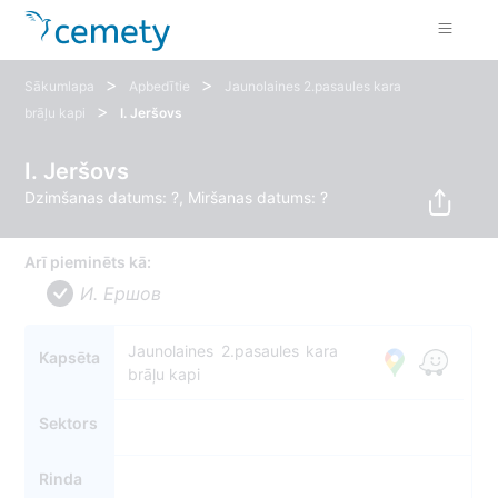
>
>
Sākumlapa
Apbedītie
Jaunolaines 2.pasaules kara
>
brāļu kapi
I. Jeršovs
I. Jeršovs
Dzimšanas datums: ?, Miršanas datums: ?
Arī pieminēts kā:
И. Ершов
Jaunolaines 2.pasaules kara
Kapsēta
brāļu kapi
Sektors
Rinda