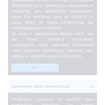
(fotogrāfija pirms apbedījuma sakopšanas un
fotogrāfija pēc apbedījuma sakopšanas),
kuras tiks nosūtītas Jums uz norādīto e-
pasta adresi, lai varētu pārliecināties par
veiktā pakalpojuma kvalitāti.
Ja Jums ir nepieciešami papildu darbi, kas
nav iekļauti standarta uzkopšanas
pakalpojumā, mūsu specialisti profesionāli
veiks situācijas novētējumu, uzklausīs Jūsu
vēlmes un sastādīs veicamo darba tāmi
Pirkt
Apbedījuma vietas labiekārtošana
Piedāvājam izgatavot un uzstādīt kapu
pieminekļus, apmalītes vai kopējo