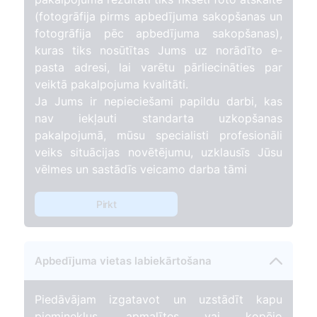
(fotogrāfija pirms apbedījuma sakopšanas un
fotogrāfija pēc apbedījuma sakopšanas),
kuras tiks nosūtītas Jums uz norādīto e-
pasta adresi, lai varētu pārliecināties par
veiktā pakalpojuma kvalitāti.
Ja Jums ir nepieciešami papildu darbi, kas
nav iekļauti standarta uzkopšanas
pakalpojumā, mūsu specialisti profesionāli
veiks situācijas novētējumu, uzklausīs Jūsu
vēlmes un sastādīs veicamo darba tāmi
Pirkt
Apbedījuma vietas labiekārtošana
Piedāvājam izgatavot un uzstādīt kapu
pieminekļus, apmalītes vai kopējo