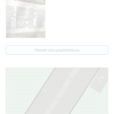
Pieteikt datu papildināšanu
5
1
4
1
3
3