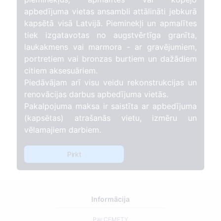
apbedījuma vietas ansambli attālināti jebkurā
kapsētā visā Latvijā. Pieminekļi un apmalītes
tiek izgatavotas no augstvērtīga granīta,
laukakmens vai marmora - ar gravējumiem,
portretiem vai bronzas burtiem un dažādiem
citiem aksesuāriem.
Piedāvājam arī visu veidu rekonstrukcijas un
renovācijas darbus apbedījuma vietās.
Pakalpojuma maksa ir saistīta ar apbedījuma
(kapsētas) atrašanās vietu, izmēru un
vēlamajiem darbiem.
Pirkt
Informācija
Par CEMETY