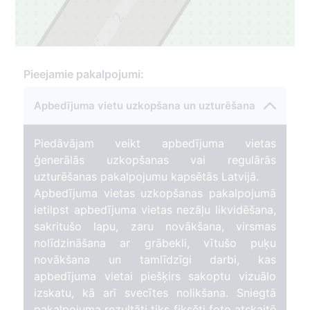
2
1
Pieejamie pakalpojumi:
Apbedījuma vietu uzkopšana un uzturēšana
Piedāvājam veikt apbedījuma vietas
ģenerālās uzkopšanas vai regulārās
uzturēšanas pakalpojumu kapsētās Latvijā.
Apbedījuma vietas uzkopšanas pakalpojumā
ietilpst apbedījuma vietas nezāļu likvidēšana,
sakritušo lapu, zaru novākšana, virsmas
nolīdzināšana ar grābekli, vītušo puķu
novākšana un tamlīdzīgi darbi, kas
apbedījuma vietai piešķirs sakoptu vizuālo
izskatu, kā arī svecītes nolikšana. Sniegtā
pakalpojuma rezultāti tiks fiksēti foto atskaitē