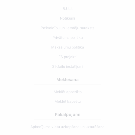
B.U.J.
Notikumi
Pašvaldību un lietotāju saraksts
Privātuma politika
Maksājumu politika
ES projekti
Sīkfailu iestatījumi
Meklēšana
Meklēt apbedīto
Meklēt kapsētu
Pakalpojumi
Apbedījuma vietu uzkopšana un uzturēšana