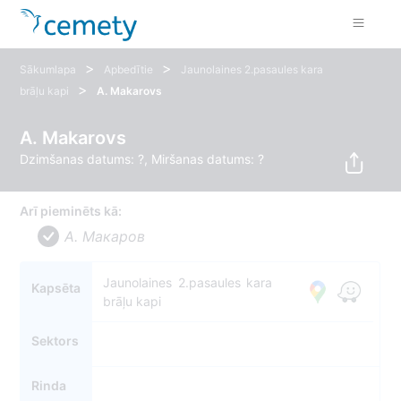
>
>
Sākumlapa
Apbedītie
Jaunolaines 2.pasaules kara
>
brāļu kapi
A. Makarovs
A. Makarovs
Dzimšanas datums: ?, Miršanas datums: ?
Arī pieminēts kā:
A. Макаров
Jaunolaines 2.pasaules kara
Kapsēta
brāļu kapi
Sektors
Rinda