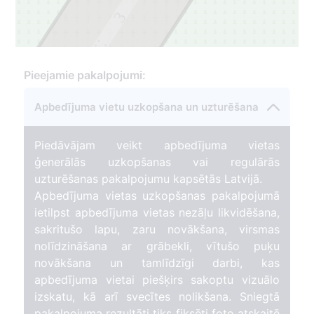
3
2
Pieejamie pakalpojumi:
Apbedījuma vietu uzkopšana un uzturēšana
Piedāvājam veikt apbedījuma vietas
ģenerālās uzkopšanas vai regulārās
uzturēšanas pakalpojumu kapsētās Latvijā.
Apbedījuma vietas uzkopšanas pakalpojumā
ietilpst apbedījuma vietas nezāļu likvidēšana,
sakritušo lapu, zaru novākšana, virsmas
nolīdzināšana ar grābekli, vītušo puķu
novākšana un tamlīdzīgi darbi, kas
apbedījuma vietai piešķirs sakoptu vizuālo
izskatu, kā arī svecītes nolikšana. Sniegtā
pakalpojuma rezultāti tiks fiksēti foto atskaitē