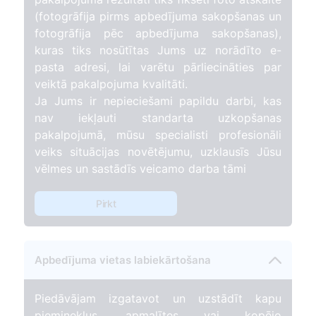
(fotogrāfija pirms apbedījuma sakopšanas un
fotogrāfija pēc apbedījuma sakopšanas),
kuras tiks nosūtītas Jums uz norādīto e-
pasta adresi, lai varētu pārliecināties par
veiktā pakalpojuma kvalitāti.
Ja Jums ir nepieciešami papildu darbi, kas
nav iekļauti standarta uzkopšanas
pakalpojumā, mūsu specialisti profesionāli
veiks situācijas novētējumu, uzklausīs Jūsu
vēlmes un sastādīs veicamo darba tāmi
Pirkt
Apbedījuma vietas labiekārtošana
Piedāvājam izgatavot un uzstādīt kapu
pieminekļus, apmalītes vai kopējo