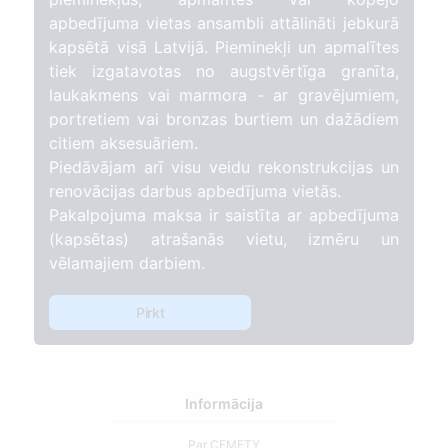
apbedījuma vietas ansambli attālināti jebkurā
kapsētā visā Latvijā. Pieminekļi un apmalītes
tiek izgatavotas no augstvērtīga granīta,
laukakmens vai marmora - ar gravējumiem,
portretiem vai bronzas burtiem un dažādiem
citiem aksesuāriem.
Piedāvājam arī visu veidu rekonstrukcijas un
renovācijas darbus apbedījuma vietās.
Pakalpojuma maksa ir saistīta ar apbedījuma
(kapsētas) atrašanās vietu, izmēru un
vēlamajiem darbiem.
Pirkt
Informācija
Par CEMETY