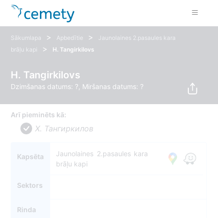
>
>
Sākumlapa
Apbedītie
Jaunolaines 2.pasaules kara
>
brāļu kapi
H. Tangirkilovs
H. Tangirkilovs
Dzimšanas datums: ?, Miršanas datums: ?
Arī pieminēts kā:
Х. Тангиркилов
Jaunolaines 2.pasaules kara
Kapsēta
brāļu kapi
Sektors
Rinda