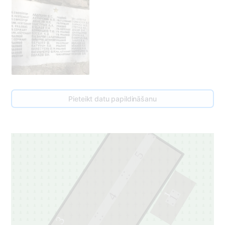
Pieteikt datu papildināšanu
5
1
4
1
3