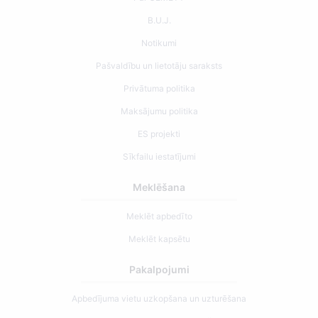
B.U.J.
Notikumi
Pašvaldību un lietotāju saraksts
Privātuma politika
Maksājumu politika
ES projekti
Sīkfailu iestatījumi
Meklēšana
Meklēt apbedīto
Meklēt kapsētu
Pakalpojumi
Apbedījuma vietu uzkopšana un uzturēšana