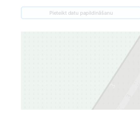
Pieteikt datu papildināšanu
3
3
2