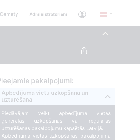
 Cemety
|
|
Administratoriem
Pieejamie pakalpojumi:
Apbedījuma vietu uzkopšana un
uzturēšana
Piedāvājam veikt apbedījuma vietas
ģenerālās uzkopšanas vai regulārās
uzturēšanas pakalpojumu kapsētās Latvijā.
Apbedījuma vietas uzkopšanas pakalpojumā