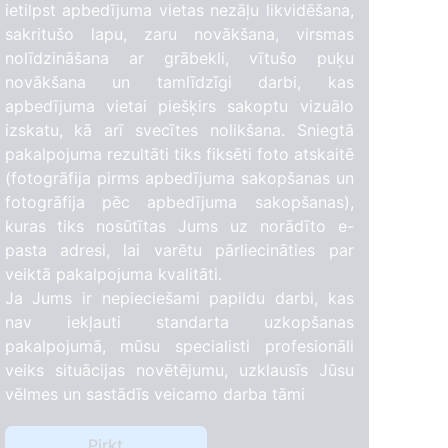
ietilpst apbedījuma vietas nezāļu likvidēšana,
sakritušo lapu, zaru novākšana, virsmas
nolīdzināšana ar grābekli, vītušo puķu
novākšana un tamlīdzīgi darbi, kas
apbedījuma vietai piešķirs sakoptu vizuālo
izskatu, kā arī svecītes nolikšana. Sniegtā
pakalpojuma rezultāti tiks fiksēti foto atskaitē
(fotogrāfija pirms apbedījuma sakopšanas un
fotogrāfija pēc apbedījuma sakopšanas),
kuras tiks nosūtītas Jums uz norādīto e-
pasta adresi, lai varētu pārliecināties par
veiktā pakalpojuma kvalitāti.
Ja Jums ir nepieciešami papildu darbi, kas
nav iekļauti standarta uzkopšanas
pakalpojumā, mūsu specialisti profesionāli
veiks situācijas novētējumu, uzklausīs Jūsu
vēlmes un sastādīs veicamo darba tāmi
Pirkt