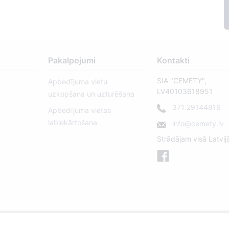
Pakalpojumi
Kontakti
SIA "CEMETY",
Apbedījuma vietu
LV40103618951
uzkopšana un uzturēšana
371 29144816
Apbedījuma vietas
labiekārtošana
info@cemety.lv
Strādājam visā Latvij