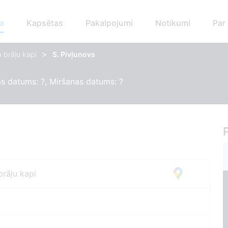
a
Kapsētas
Pakalpojumi
Notikumi
Par
>
 brāļu kapi
S. Pivļunovs
s datums: ?, Miršanas datums: ?
brāļu kapi