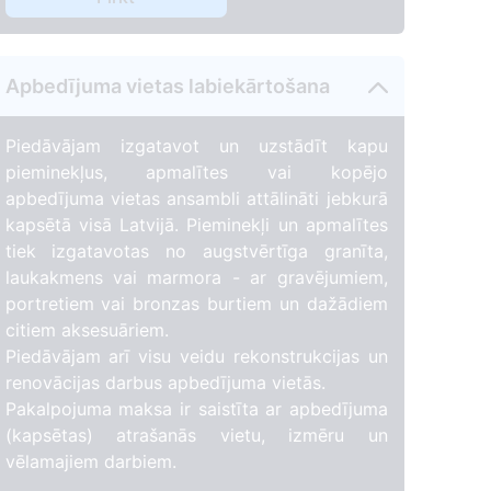
Apbedījuma vietas labiekārtošana
Piedāvājam izgatavot un uzstādīt kapu
pieminekļus, apmalītes vai kopējo
apbedījuma vietas ansambli attālināti jebkurā
kapsētā visā Latvijā. Pieminekļi un apmalītes
tiek izgatavotas no augstvērtīga granīta,
laukakmens vai marmora - ar gravējumiem,
portretiem vai bronzas burtiem un dažādiem
citiem aksesuāriem.
Piedāvājam arī visu veidu rekonstrukcijas un
renovācijas darbus apbedījuma vietās.
Pakalpojuma maksa ir saistīta ar apbedījuma
(kapsētas) atrašanās vietu, izmēru un
vēlamajiem darbiem.