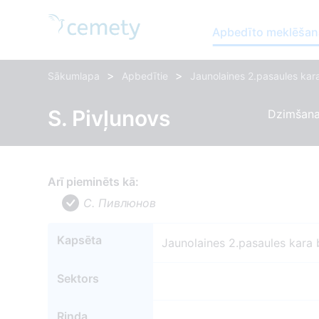
Apbedīto meklēšan
>
>
Sākumlapa
Apbedītie
Jaunolaines 2.pasaules kara
S. Pivļunovs
Dzimšana
Arī pieminēts kā:
С. Пивлюнов
Kapsēta
Jaunolaines 2.pasaules kara 
Sektors
Rinda