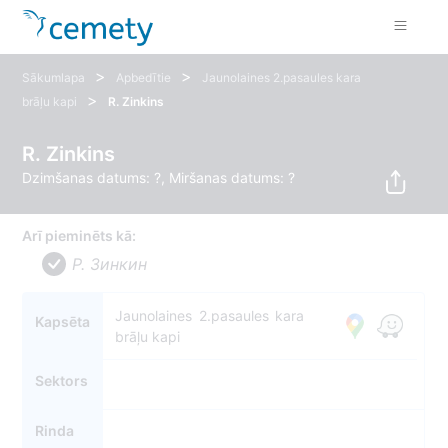
>
>
Sākumlapa
Apbedītie
Jaunolaines 2.pasaules kara
>
brāļu kapi
R. Zinkins
R. Zinkins
Dzimšanas datums: ?, Miršanas datums: ?
Arī pieminēts kā:
Р. Зинкин
Jaunolaines 2.pasaules kara
Kapsēta
brāļu kapi
Sektors
Rinda