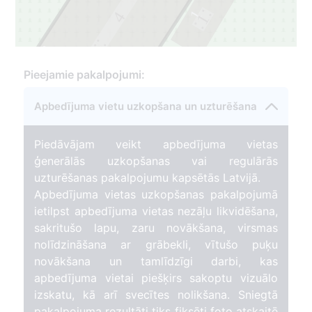
1
4
1
3
3
Pieejamie pakalpojumi:
Apbedījuma vietu uzkopšana un uzturēšana
Piedāvājam veikt apbedījuma vietas
ģenerālās uzkopšanas vai regulārās
uzturēšanas pakalpojumu kapsētās Latvijā.
Apbedījuma vietas uzkopšanas pakalpojumā
ietilpst apbedījuma vietas nezāļu likvidēšana,
sakritušo lapu, zaru novākšana, virsmas
nolīdzināšana ar grābekli, vītušo puķu
novākšana un tamlīdzīgi darbi, kas
apbedījuma vietai piešķirs sakoptu vizuālo
izskatu, kā arī svecītes nolikšana. Sniegtā
pakalpojuma rezultāti tiks fiksēti foto atskaitē