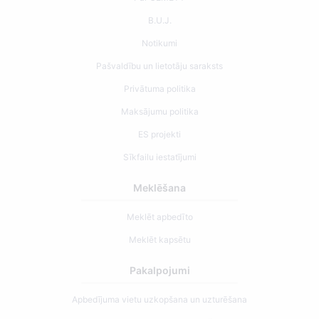
B.U.J.
Notikumi
Pašvaldību un lietotāju saraksts
Privātuma politika
Maksājumu politika
ES projekti
Sīkfailu iestatījumi
Meklēšana
Meklēt apbedīto
Meklēt kapsētu
Pakalpojumi
Apbedījuma vietu uzkopšana un uzturēšana