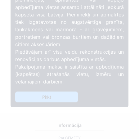
apbedījuma vietas ansambli attālināti jebkurā
kapsētā visā Latvijā. Pieminekļi un apmalītes
tiek izgatavotas no augstvērtīga granīta,
laukakmens vai marmora - ar gravējumiem,
portretiem vai bronzas burtiem un dažādiem
citiem aksesuāriem.
Piedāvājam arī visu veidu rekonstrukcijas un
renovācijas darbus apbedījuma vietās.
Pakalpojuma maksa ir saistīta ar apbedījuma
(kapsētas) atrašanās vietu, izmēru un
vēlamajiem darbiem.
Pirkt
Informācija
Par CEMETY