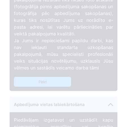
(fotogrāfija pirms apbedījuma sakopšanas un
fotogrāfija pēc apbedījuma sakopšanas),
kuras tiks nosūtītas Jums uz norādīto e-
pasta adresi, lai varētu pārliecināties par
veiktā pakalpojuma kvalitāti.
Ja Jums ir nepieciešami papildu darbi, kas
nav iekļauti standarta uzkopšanas
pakalpojumā, mūsu specialisti profesionāli
veiks situācijas novētējumu, uzklausīs Jūsu
vēlmes un sastādīs veicamo darba tāmi
Pirkt
Apbedījuma vietas labiekārtošana
Piedāvājam izgatavot un uzstādīt kapu
pieminekļus, apmalītes vai kopējo