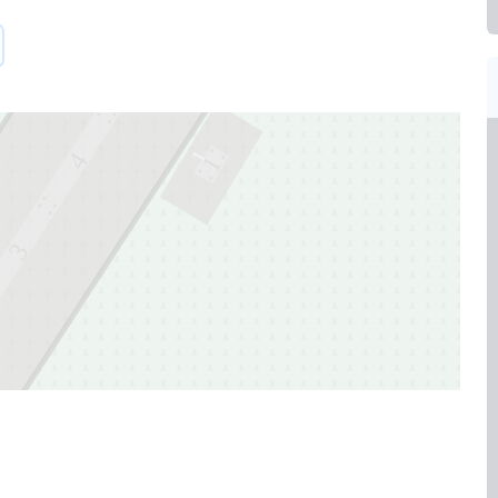
5
1
4
1
3