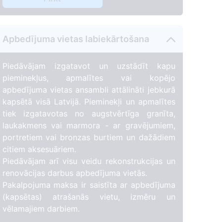
Apbedījuma vietas labiekārtošana
Piedāvājam izgatavot un uzstādīt kapu
pieminekļus, apmalītes vai kopējo
apbedījuma vietas ansambli attālināti jebkurā
kapsētā visā Latvijā. Pieminekļi un apmalītes
tiek izgatavotas no augstvērtīga granīta,
laukakmens vai marmora - ar gravējumiem,
portretiem vai bronzas burtiem un dažādiem
citiem aksesuāriem.
Piedāvājam arī visu veidu rekonstrukcijas un
renovācijas darbus apbedījuma vietās.
Pakalpojuma maksa ir saistīta ar apbedījuma
(kapsētas) atrašanās vietu, izmēru un
vēlamajiem darbiem.