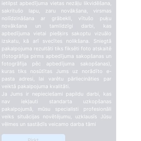
ietilpst apbedījuma vietas nezāļu likvidēšana,
sakritušo lapu, zaru novākšana, virsmas
nolīdzināšana ar grābekli, vītušo puķu
novākšana un tamlīdzīgi darbi, kas
apbedījuma vietai piešķirs sakoptu vizuālo
izskatu, kā arī svecītes nolikšana. Sniegtā
pakalpojuma rezultāti tiks fiksēti foto atskaitē
(fotogrāfija pirms apbedījuma sakopšanas un
fotogrāfija pēc apbedījuma sakopšanas),
kuras tiks nosūtītas Jums uz norādīto e-
pasta adresi, lai varētu pārliecināties par
veiktā pakalpojuma kvalitāti.
Ja Jums ir nepieciešami papildu darbi, kas
nav iekļauti standarta uzkopšanas
pakalpojumā, mūsu specialisti profesionāli
veiks situācijas novētējumu, uzklausīs Jūsu
vēlmes un sastādīs veicamo darba tāmi
Pirkt