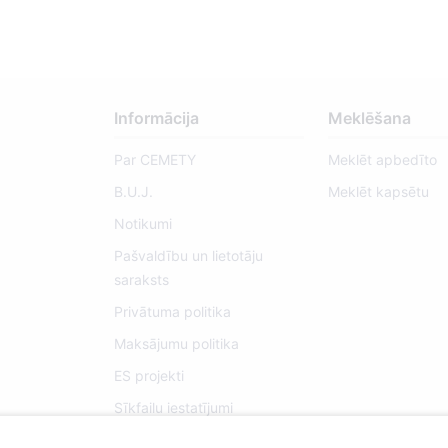
Informācija
Meklēšana
Par CEMETY
Meklēt apbedīto
B.U.J.
Meklēt kapsētu
Notikumi
Pašvaldību un lietotāju
saraksts
Privātuma politika
Maksājumu politika
ES projekti
Sīkfailu iestatījumi