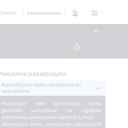
 Cemety
|
|
Administratoriem
Pieejamie pakalpojumi:
Apbedījuma vietu uzkopšana un
uzturēšana
Piedāvājam veikt apbedījuma vietas
ģenerālās uzkopšanas vai regulārās
uzturēšanas pakalpojumu kapsētās Latvijā.
Apbedījuma vietas uzkopšanas pakalpojumā