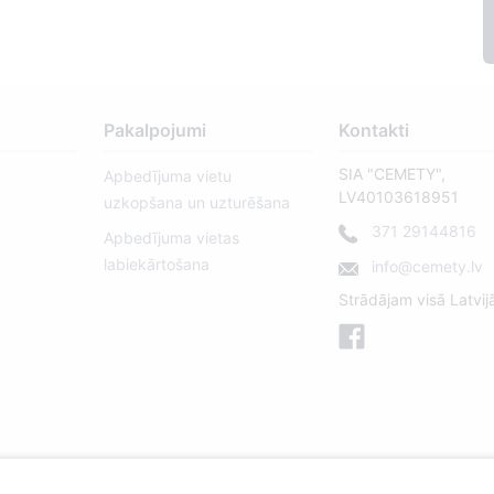
Pakalpojumi
Kontakti
SIA "CEMETY",
Apbedījuma vietu
LV40103618951
uzkopšana un uzturēšana
371 29144816
Apbedījuma vietas
labiekārtošana
info@cemety.lv
Strādājam visā Latvij