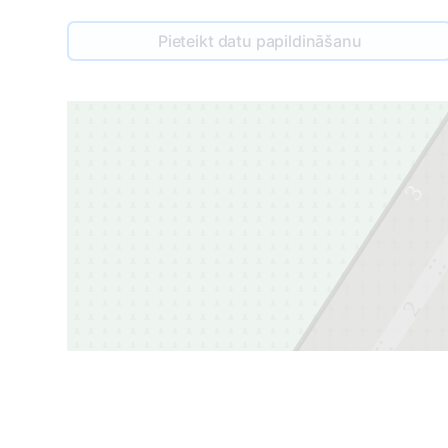
Pieteikt datu papildināšanu
3
2
1