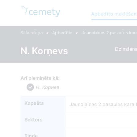
Apbedīto meklēšan
>
>
Sākumlapa
Apbedītie
Jaunolaines 2.pasaules kara
N. Korņevs
Dzimšana
Arī pieminēts kā:
Н. Корнев
Kapsēta
Jaunolaines 2.pasaules kara 
Sektors
Rinda