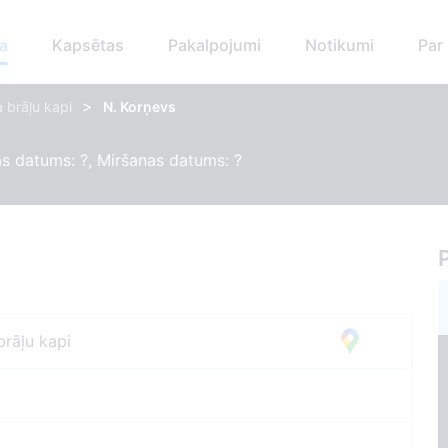
a
Kapsētas
Pakalpojumi
Notikumi
Par
>
 brāļu kapi
N. Korņevs
s datums: ?, Miršanas datums: ?
brāļu kapi