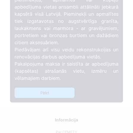
apbedījuma vietas ansambli attālināti jebkurā
kapsētā visā Latvijā. Pieminekļi un apmalītes
tiek izgatavotas no augstvērtīga granīta,
laukakmens vai marmora - ar gravējumiem,
portretiem vai bronzas burtiem un dažādiem
citiem aksesuāriem.
Piedāvājam arī visu veidu rekonstrukcijas un
renovācijas darbus apbedījuma vietās.
Pakalpojuma maksa ir saistīta ar apbedījuma
(kapsētas) atrašanās vietu, izmēru un
vēlamajiem darbiem.
Pirkt
Informācija
Par CEMETY