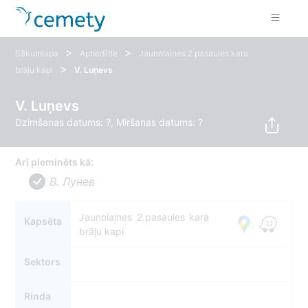
>
>
Sākumlapa
Apbedītie
Jaunolaines 2.pasaules kara
>
brāļu kapi
V. Luņevs
V. Luņevs
Dzimšanas datums: ?, Miršanas datums: ?
Arī pieminēts kā:
В. Лунев
Jaunolaines 2.pasaules kara
Kapsēta
brāļu kapi
Sektors
Rinda