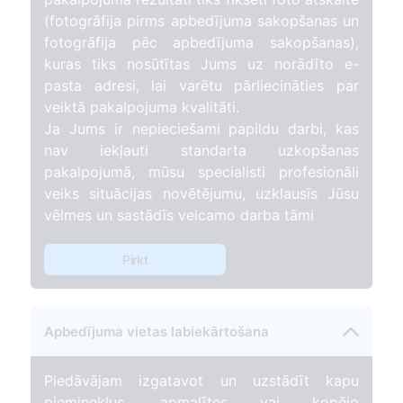
(fotogrāfija pirms apbedījuma sakopšanas un
fotogrāfija pēc apbedījuma sakopšanas),
kuras tiks nosūtītas Jums uz norādīto e-
pasta adresi, lai varētu pārliecināties par
veiktā pakalpojuma kvalitāti.
Ja Jums ir nepieciešami papildu darbi, kas
nav iekļauti standarta uzkopšanas
pakalpojumā, mūsu specialisti profesionāli
veiks situācijas novētējumu, uzklausīs Jūsu
vēlmes un sastādīs veicamo darba tāmi
Pirkt
Apbedījuma vietas labiekārtošana
Piedāvājam izgatavot un uzstādīt kapu
pieminekļus, apmalītes vai kopējo