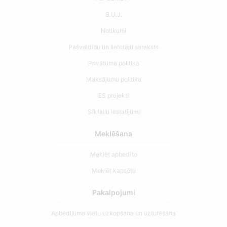
B.U.J.
Notikumi
Pašvaldību un lietotāju saraksts
Privātuma politika
Maksājumu politika
ES projekti
Sīkfailu iestatījumi
Meklēšana
Meklēt apbedīto
Meklēt kapsētu
Pakalpojumi
Apbedījuma vietu uzkopšana un uzturēšana