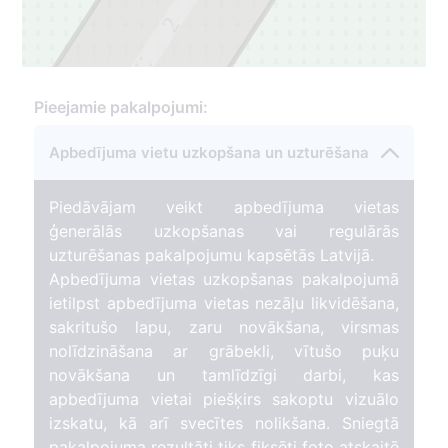
2
1
Pieejamie pakalpojumi:
Apbedījuma vietu uzkopšana un uzturēšana
Piedāvājam veikt apbedījuma vietas
ģenerālās uzkopšanas vai regulārās
uzturēšanas pakalpojumu kapsētās Latvijā.
Apbedījuma vietas uzkopšanas pakalpojumā
ietilpst apbedījuma vietas nezāļu likvidēšana,
sakritušo lapu, zaru novākšana, virsmas
nolīdzināšana ar grābekli, vītušo puķu
novākšana un tamlīdzīgi darbi, kas
apbedījuma vietai piešķirs sakoptu vizuālo
izskatu, kā arī svecītes nolikšana. Sniegtā
pakalpojuma rezultāti tiks fiksēti foto atskaitē