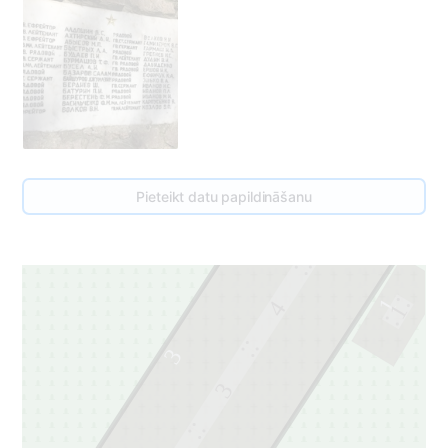
Pieteikt datu papildināšanu
5
1
4
1
3
3