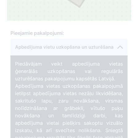
Pieejamie pakalpojumi:
Apbedījuma vietu uzkopšana un uzturēšana
Piedāvājam veikt apbedījuma vietas
ģenerālās uzkopšanas vai regulārās
uzturēšanas pakalpojumu kapsētās Latvijā.
Apbedījuma vietas uzkopšanas pakalpojumā
ietilpst apbedījuma vietas nezāļu likvidēšana,
sakritušo lapu, zaru novākšana, virsmas
nolīdzināšana ar grābekli, vītušo puķu
novākšana un tamlīdzīgi darbi, kas
apbedījuma vietai piešķirs sakoptu vizuālo
izskatu, kā arī svecītes nolikšana. Sniegtā
pakalpojuma rezultāti tiks fiksēti foto atskaitē