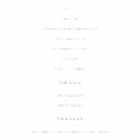
B.U.J.
Notikumi
Pašvaldību un lietotāju saraksts
Privātuma politika
Maksājumu politika
ES projekti
Sīkfailu iestatījumi
Meklēšana
Meklēt apbedīto
Meklēt kapsētu
Pakalpojumi
Apbedījuma vietu uzkopšana un uzturēšana