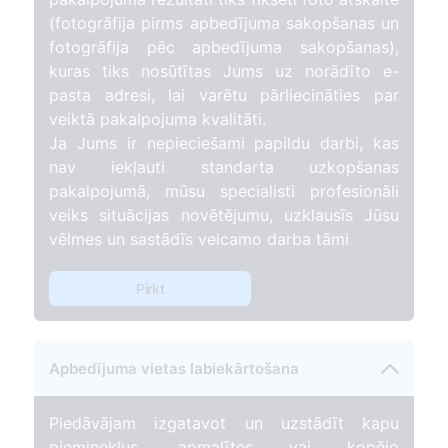
(fotogrāfija pirms apbedījuma sakopšanas un
fotogrāfija pēc apbedījuma sakopšanas),
kuras tiks nosūtītas Jums uz norādīto e-
pasta adresi, lai varētu pārliecināties par
veiktā pakalpojuma kvalitāti.
Ja Jums ir nepieciešami papildu darbi, kas
nav iekļauti standarta uzkopšanas
pakalpojumā, mūsu specialisti profesionāli
veiks situācijas novētējumu, uzklausīs Jūsu
vēlmes un sastādīs veicamo darba tāmi
Pirkt
Apbedījuma vietas labiekārtošana
Piedāvājam izgatavot un uzstādīt kapu
pieminekļus, apmalītes vai kopējo