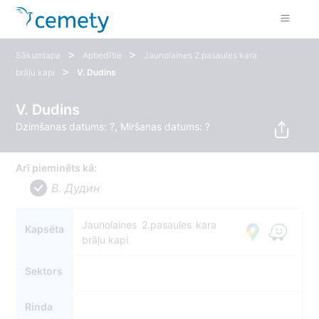
>
>
Sākumlapa
Apbedītie
Jaunolaines 2.pasaules kara
>
brāļu kapi
V. Dudins
V. Dudins
Dzimšanas datums: ?, Miršanas datums: ?
Arī pieminēts kā:
В. Дудин
Jaunolaines 2.pasaules kara
Kapsēta
brāļu kapi
Sektors
Rinda