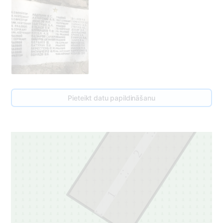
3
Pieteikt datu papildināšanu
3
2
1