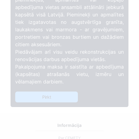
apbedījuma vietas ansambli attālināti jebkurā
kapsētā visā Latvijā. Pieminekļi un apmalītes
tiek izgatavotas no augstvērtīga granīta,
laukakmens vai marmora - ar gravējumiem,
portretiem vai bronzas burtiem un dažādiem
citiem aksesuāriem.
Piedāvājam arī visu veidu rekonstrukcijas un
renovācijas darbus apbedījuma vietās.
Pakalpojuma maksa ir saistīta ar apbedījuma
(kapsētas) atrašanās vietu, izmēru un
vēlamajiem darbiem.
Pirkt
Informācija
Par CEMETY