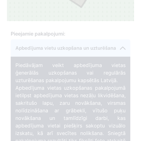
Pieejamie pakalpojumi:
Apbedījuma vietu uzkopšana un uzturēšana
Piedāvājam veikt apbedījuma vietas
ģenerālās uzkopšanas vai regulārās
uzturēšanas pakalpojumu kapsētās Latvijā.
Apbedījuma vietas uzkopšanas pakalpojumā
ietilpst apbedījuma vietas nezāļu likvidēšana,
sakritušo lapu, zaru novākšana, virsmas
nolīdzināšana ar grābekli, vītušo puķu
novākšana un tamlīdzīgi darbi, kas
apbedījuma vietai piešķirs sakoptu vizuālo
izskatu, kā arī svecītes nolikšana. Sniegtā
pakalpojuma rezultāti tiks fiksēti foto atskaitē