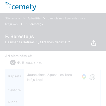
>
>
Sākumlapa
Apbedītie
Jaunolaines 2.pasaules kara
>
brāļu kapi
F. Beresteņs
F. Beresteņs
Dzimšanas datums: ?, Miršanas datums: ?
Arī pieminēts kā:
Ф. Берестень
Jaunolaines 2.pasaules kara
Kapsēta
brāļu kapi
Sektors
Rinda