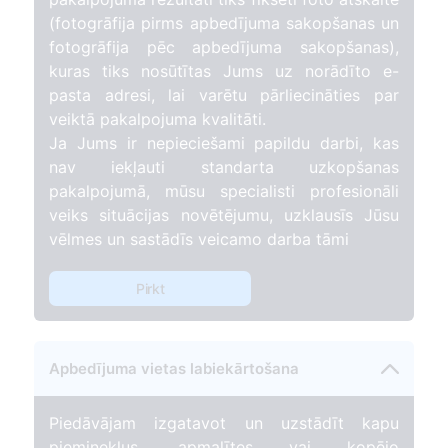
(fotogrāfija pirms apbedījuma sakopšanas un
fotogrāfija pēc apbedījuma sakopšanas),
kuras tiks nosūtītas Jums uz norādīto e-
pasta adresi, lai varētu pārliecināties par
veiktā pakalpojuma kvalitāti.
Ja Jums ir nepieciešami papildu darbi, kas
nav iekļauti standarta uzkopšanas
pakalpojumā, mūsu specialisti profesionāli
veiks situācijas novētējumu, uzklausīs Jūsu
vēlmes un sastādīs veicamo darba tāmi
Pirkt
Apbedījuma vietas labiekārtošana
Piedāvājam izgatavot un uzstādīt kapu
pieminekļus, apmalītes vai kopējo