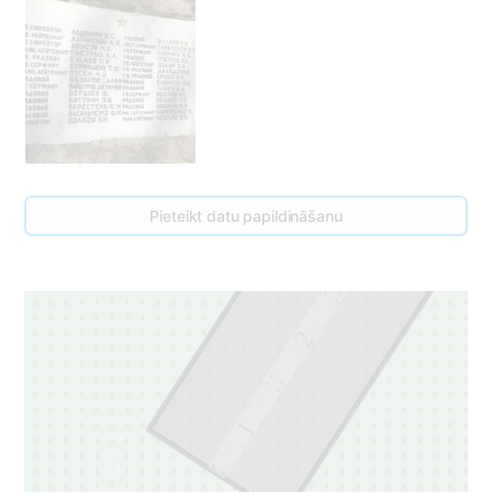
3
Pieteikt datu papildināšanu
3
2
1