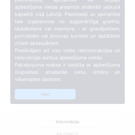
apbedījuma vietas ansambli attālināti jebkurā
kapsētā visā Latvijā. Pieminekļi un apmalītes
tiek izgatavotas no augstvērtīga granīta,
laukakmens vai marmora - ar gravējumiem,
portretiem vai bronzas burtiem un dažādiem
citiem aksesuāriem.
Piedāvājam arī visu veidu rekonstrukcijas un
renovācijas darbus apbedījuma vietās.
Pakalpojuma maksa ir saistīta ar apbedījuma
(kapsētas) atrašanās vietu, izmēru un
vēlamajiem darbiem.
Pirkt
Informācija
Par CEMETY