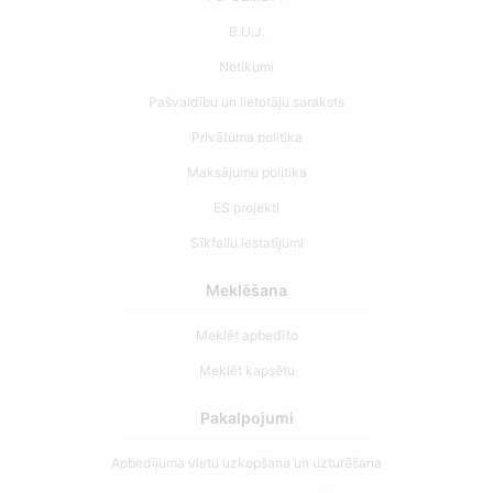
B.U.J.
Notikumi
Pašvaldību un lietotāju saraksts
Privātuma politika
Maksājumu politika
ES projekti
Sīkfailu iestatījumi
Meklēšana
Meklēt apbedīto
Meklēt kapsētu
Pakalpojumi
Apbedījuma vietu uzkopšana un uzturēšana