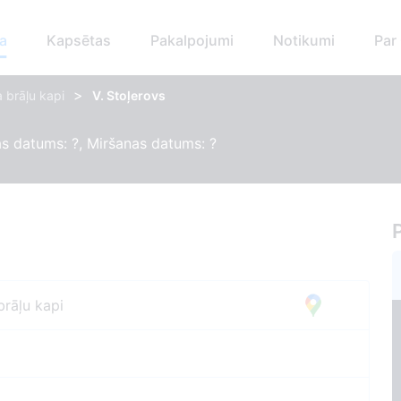
a
Kapsētas
Pakalpojumi
Notikumi
Par
>
 brāļu kapi
V. Stoļerovs
s datums: ?, Miršanas datums: ?
brāļu kapi