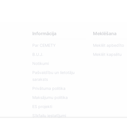
Informācija
Meklēšana
Par CEMETY
Meklēt apbedīto
B.U.J.
Meklēt kapsētu
Notikumi
Pašvaldību un lietotāju
saraksts
Privātuma politika
Maksājumu politika
ES projekti
Sīkfailu iestatījumi