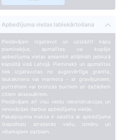
Apbedījuma vietas labiekārtošana
Piedāvājam izgatavot un uzstādīt kapu
pieminekļus, apmalītes vai kopējo
apbedījuma vietas ansambli attālināti jebkurā
kapsētā visā Latvijā. Pieminekļi un apmalītes
tiek izgatavotas no augstvērtīga granīta,
laukakmens vai marmora - ar gravējumiem,
portretiem vai bronzas burtiem un dažādiem
citiem aksesuāriem.
Piedāvājam arī visu veidu rekonstrukcijas un
renovācijas darbus apbedījuma vietās.
Pakalpojuma maksa ir saistīta ar apbedījuma
(kapsētas) atrašanās vietu, izmēru un
vēlamajiem darbiem.