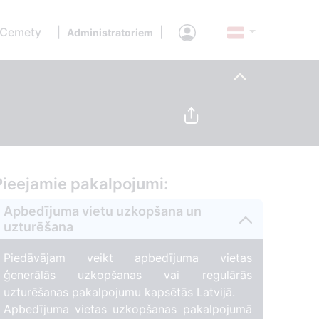
 Cemety
|
|
Administratoriem
Pieejamie pakalpojumi:
Apbedījuma vietu uzkopšana un
uzturēšana
Piedāvājam veikt apbedījuma vietas
ģenerālās uzkopšanas vai regulārās
uzturēšanas pakalpojumu kapsētās Latvijā.
Apbedījuma vietas uzkopšanas pakalpojumā