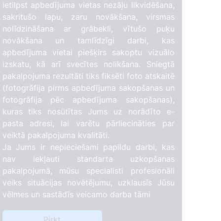
ietilpst apbedījuma vietas nezāļu likvidēšana,
sakritušo lapu, zaru novākšana, virsmas
nolīdzināšana ar grābekli, vītušo puķu
novākšana un tamlīdzīgi darbi, kas
apbedījuma vietai piešķirs sakoptu vizuālo
izskatu, kā arī svecītes nolikšana. Sniegtā
pakalpojuma rezultāti tiks fiksēti foto atskaitē
(fotogrāfija pirms apbedījuma sakopšanas un
fotogrāfija pēc apbedījuma sakopšanas),
kuras tiks nosūtītas Jums uz norādīto e-
pasta adresi, lai varētu pārliecināties par
veiktā pakalpojuma kvalitāti.
Ja Jums ir nepieciešami papildu darbi, kas
nav iekļauti standarta uzkopšanas
pakalpojumā, mūsu specialisti profesionāli
veiks situācijas novētējumu, uzklausīs Jūsu
vēlmes un sastādīs veicamo darba tāmi
Pirkt