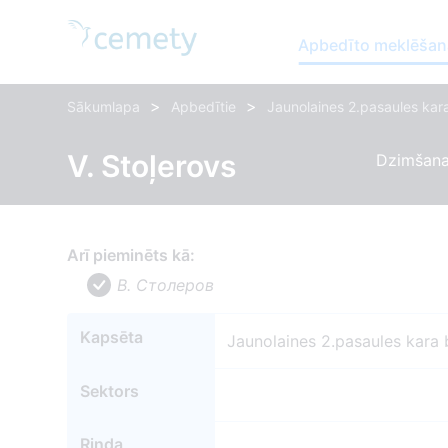
Apbedīto meklēšan
>
>
Sākumlapa
Apbedītie
Jaunolaines 2.pasaules kara
V. Stoļerovs
Dzimšana
Arī pieminēts kā:
В. Столеров
Kapsēta
Jaunolaines 2.pasaules kara 
Sektors
Rinda