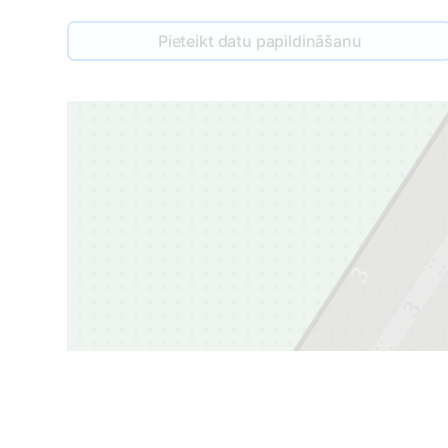
Pieteikt datu papildināšanu
3
3
2