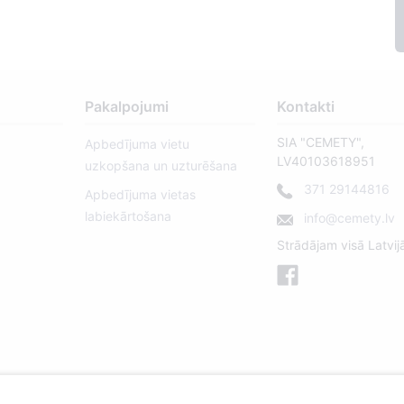
Pakalpojumi
Kontakti
SIA "CEMETY",
Apbedījuma vietu
LV40103618951
uzkopšana un uzturēšana
371 29144816
Apbedījuma vietas
labiekārtošana
info@cemety.lv
Strādājam visā Latvij