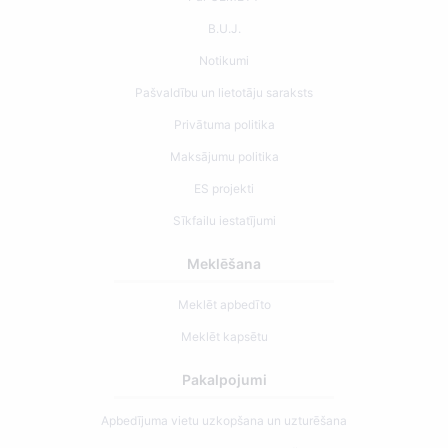
B.U.J.
Notikumi
Pašvaldību un lietotāju saraksts
Privātuma politika
Maksājumu politika
ES projekti
Sīkfailu iestatījumi
Meklēšana
Meklēt apbedīto
Meklēt kapsētu
Pakalpojumi
Apbedījuma vietu uzkopšana un uzturēšana