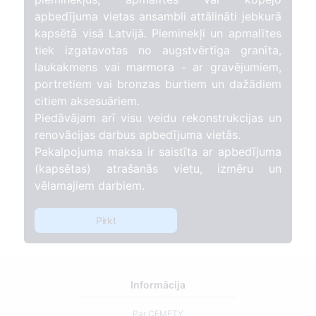
apbedījuma vietas ansambli attālināti jebkurā
kapsētā visā Latvijā. Pieminekļi un apmalītes
tiek izgatavotas no augstvērtīga granīta,
laukakmens vai marmora - ar gravējumiem,
portretiem vai bronzas burtiem un dažādiem
citiem aksesuāriem.
Piedāvājam arī visu veidu rekonstrukcijas un
renovācijas darbus apbedījuma vietās.
Pakalpojuma maksa ir saistīta ar apbedījuma
(kapsētas) atrašanās vietu, izmēru un
vēlamajiem darbiem.
Pirkt
Informācija
Par CEMETY