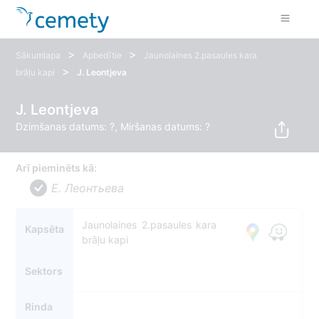
>
>
Sākumlapa
Apbedītie
Jaunolaines 2.pasaules kara
>
brāļu kapi
J. Leontjeva
J. Leontjeva
Dzimšanas datums: ?, Miršanas datums: ?
Arī pieminēts kā:
Е. Леонтьева
Jaunolaines 2.pasaules kara
Kapsēta
brāļu kapi
Sektors
Rinda