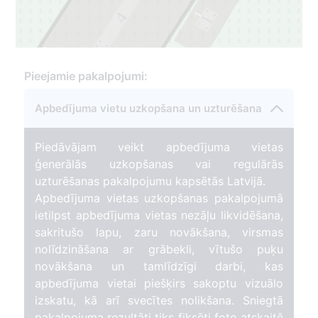
1
4
1
3
3
Pieejamie pakalpojumi:
Apbedījuma vietu uzkopšana un uzturēšana
Piedāvājam veikt apbedījuma vietas
ģenerālās uzkopšanas vai regulārās
uzturēšanas pakalpojumu kapsētās Latvijā.
Apbedījuma vietas uzkopšanas pakalpojumā
ietilpst apbedījuma vietas nezāļu likvidēšana,
sakritušo lapu, zaru novākšana, virsmas
nolīdzināšana ar grābekli, vītušo puķu
novākšana un tamlīdzīgi darbi, kas
apbedījuma vietai piešķirs sakoptu vizuālo
izskatu, kā arī svecītes nolikšana. Sniegtā
pakalpojuma rezultāti tiks fiksēti foto atskaitē