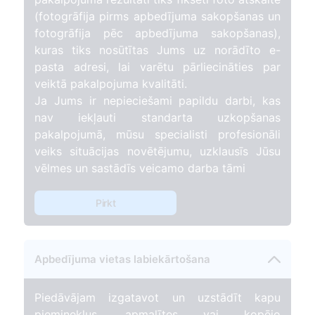
(fotogrāfija pirms apbedījuma sakopšanas un
fotogrāfija pēc apbedījuma sakopšanas),
kuras tiks nosūtītas Jums uz norādīto e-
pasta adresi, lai varētu pārliecināties par
veiktā pakalpojuma kvalitāti.
Ja Jums ir nepieciešami papildu darbi, kas
nav iekļauti standarta uzkopšanas
pakalpojumā, mūsu specialisti profesionāli
veiks situācijas novētējumu, uzklausīs Jūsu
vēlmes un sastādīs veicamo darba tāmi
Pirkt
Apbedījuma vietas labiekārtošana
Piedāvājam izgatavot un uzstādīt kapu
pieminekļus, apmalītes vai kopējo