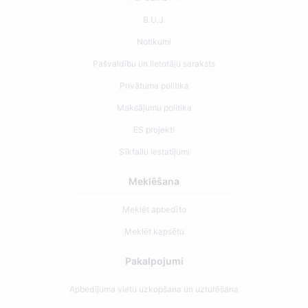
B.U.J.
Notikumi
Pašvaldību un lietotāju saraksts
Privātuma politika
Maksājumu politika
ES projekti
Sīkfailu iestatījumi
Meklēšana
Meklēt apbedīto
Meklēt kapsētu
Pakalpojumi
Apbedījuma vietu uzkopšana un uzturēšana