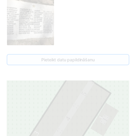
Pieteikt datu papildināšanu
5
1
4
1
3