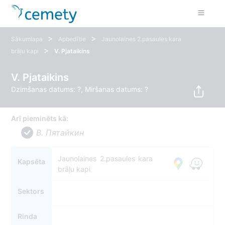
>
>
Sākumlapa
Apbedītie
Jaunolaines 2.pasaules kara
>
brāļu kapi
V. Pjataikins
V. Pjataikins
Dzimšanas datums: ?, Miršanas datums: ?
Arī pieminēts kā:
В. Пятайкин
Jaunolaines 2.pasaules kara
Kapsēta
brāļu kapi
Sektors
Rinda