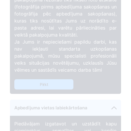
(fotogrāfija pirms apbedījuma sakopšanas un
fotogrāfija pēc apbedījuma sakopšanas),
kuras tiks nosūtītas Jums uz norādīto e-
pasta adresi, lai varētu pārliecināties par
veiktā pakalpojuma kvalitāti.
Ja Jums ir nepieciešami papildu darbi, kas
nav iekļauti standarta uzkopšanas
pakalpojumā, mūsu specialisti profesionāli
veiks situācijas novētējumu, uzklausīs Jūsu
vēlmes un sastādīs veicamo darba tāmi
Pirkt
Apbedījuma vietas labiekārtošana
Piedāvājam izgatavot un uzstādīt kapu
pieminekļus, apmalītes vai kopējo