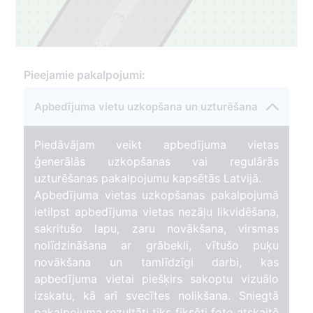
3
2
Pieejamie pakalpojumi:
Apbedījuma vietu uzkopšana un uzturēšana
Piedāvājam veikt apbedījuma vietas
ģenerālās uzkopšanas vai regulārās
uzturēšanas pakalpojumu kapsētās Latvijā.
Apbedījuma vietas uzkopšanas pakalpojumā
ietilpst apbedījuma vietas nezāļu likvidēšana,
sakritušo lapu, zaru novākšana, virsmas
nolīdzināšana ar grābekli, vītušo puķu
novākšana un tamlīdzīgi darbi, kas
apbedījuma vietai piešķirs sakoptu vizuālo
izskatu, kā arī svecītes nolikšana. Sniegtā
pakalpojuma rezultāti tiks fiksēti foto atskaitē