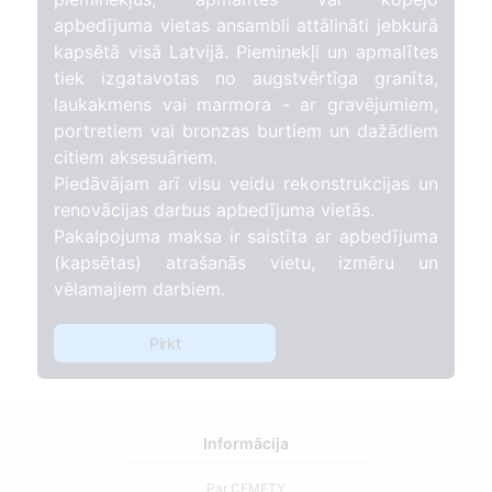
apbedījuma vietas ansambli attālināti jebkurā
kapsētā visā Latvijā. Pieminekļi un apmalītes
tiek izgatavotas no augstvērtīga granīta,
laukakmens vai marmora - ar gravējumiem,
portretiem vai bronzas burtiem un dažādiem
citiem aksesuāriem.
Piedāvājam arī visu veidu rekonstrukcijas un
renovācijas darbus apbedījuma vietās.
Pakalpojuma maksa ir saistīta ar apbedījuma
(kapsētas) atrašanās vietu, izmēru un
vēlamajiem darbiem.
Pirkt
Informācija
Par CEMETY