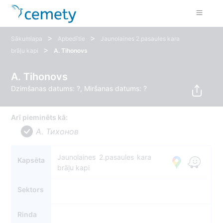
>
>
Sākumlapa
Apbedītie
Jaunolaines 2.pasaules kara
>
brāļu kapi
A. Tihonovs
A. Tihonovs
Dzimšanas datums: ?, Miršanas datums: ?
Arī pieminēts kā:
A. Тихонов
Jaunolaines 2.pasaules kara
Kapsēta
brāļu kapi
Sektors
Rinda