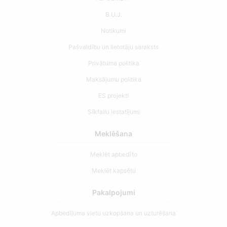
B.U.J.
Notikumi
Pašvaldību un lietotāju saraksts
Privātuma politika
Maksājumu politika
ES projekti
Sīkfailu iestatījumi
Meklēšana
Meklēt apbedīto
Meklēt kapsētu
Pakalpojumi
Apbedījuma vietu uzkopšana un uzturēšana