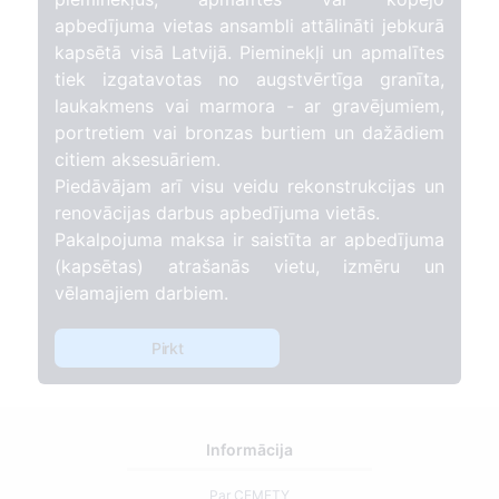
apbedījuma vietas ansambli attālināti jebkurā
kapsētā visā Latvijā. Pieminekļi un apmalītes
tiek izgatavotas no augstvērtīga granīta,
laukakmens vai marmora - ar gravējumiem,
portretiem vai bronzas burtiem un dažādiem
citiem aksesuāriem.
Piedāvājam arī visu veidu rekonstrukcijas un
renovācijas darbus apbedījuma vietās.
Pakalpojuma maksa ir saistīta ar apbedījuma
(kapsētas) atrašanās vietu, izmēru un
vēlamajiem darbiem.
Pirkt
Informācija
Par CEMETY