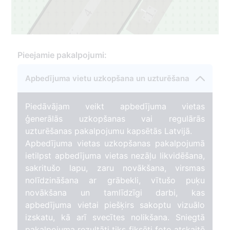
1
4
1
3
3
Pieejamie pakalpojumi:
Apbedījuma vietu uzkopšana un uzturēšana
Piedāvājam veikt apbedījuma vietas
ģenerālās uzkopšanas vai regulārās
uzturēšanas pakalpojumu kapsētās Latvijā.
Apbedījuma vietas uzkopšanas pakalpojumā
ietilpst apbedījuma vietas nezāļu likvidēšana,
sakritušo lapu, zaru novākšana, virsmas
nolīdzināšana ar grābekli, vītušo puķu
novākšana un tamlīdzīgi darbi, kas
apbedījuma vietai piešķirs sakoptu vizuālo
izskatu, kā arī svecītes nolikšana. Sniegtā
pakalpojuma rezultāti tiks fiksēti foto atskaitē