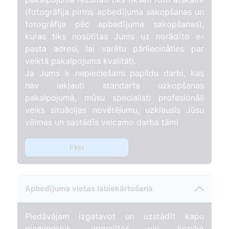
(fotogrāfija pirms apbedījuma sakopšanas un
fotogrāfija pēc apbedījuma sakopšanas),
kuras tiks nosūtītas Jums uz norādīto e-
pasta adresi, lai varētu pārliecināties par
veiktā pakalpojuma kvalitāti.
Ja Jums ir nepieciešami papildu darbi, kas
nav iekļauti standarta uzkopšanas
pakalpojumā, mūsu specialisti profesionāli
veiks situācijas novētējumu, uzklausīs Jūsu
vēlmes un sastādīs veicamo darba tāmi
Pirkt
Apbedījuma vietas labiekārtošana
Piedāvājam izgatavot un uzstādīt kapu
pieminekļus, apmalītes vai kopējo