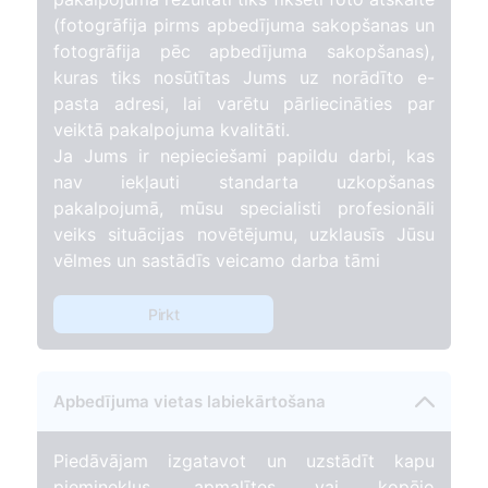
(fotogrāfija pirms apbedījuma sakopšanas un
fotogrāfija pēc apbedījuma sakopšanas),
kuras tiks nosūtītas Jums uz norādīto e-
pasta adresi, lai varētu pārliecināties par
veiktā pakalpojuma kvalitāti.
Ja Jums ir nepieciešami papildu darbi, kas
nav iekļauti standarta uzkopšanas
pakalpojumā, mūsu specialisti profesionāli
veiks situācijas novētējumu, uzklausīs Jūsu
vēlmes un sastādīs veicamo darba tāmi
Pirkt
Apbedījuma vietas labiekārtošana
Piedāvājam izgatavot un uzstādīt kapu
pieminekļus, apmalītes vai kopējo