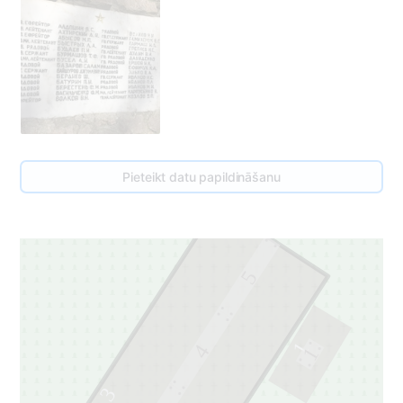
Pieteikt datu papildināšanu
5
1
4
1
3