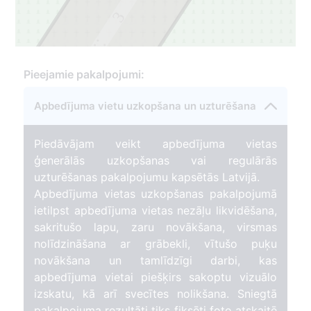
3
2
Pieejamie pakalpojumi:
Apbedījuma vietu uzkopšana un uzturēšana
Piedāvājam veikt apbedījuma vietas
ģenerālās uzkopšanas vai regulārās
uzturēšanas pakalpojumu kapsētās Latvijā.
Apbedījuma vietas uzkopšanas pakalpojumā
ietilpst apbedījuma vietas nezāļu likvidēšana,
sakritušo lapu, zaru novākšana, virsmas
nolīdzināšana ar grābekli, vītušo puķu
novākšana un tamlīdzīgi darbi, kas
apbedījuma vietai piešķirs sakoptu vizuālo
izskatu, kā arī svecītes nolikšana. Sniegtā
pakalpojuma rezultāti tiks fiksēti foto atskaitē