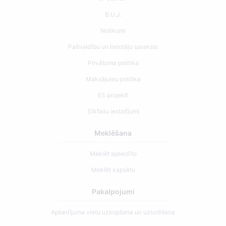
B.U.J.
Notikumi
Pašvaldību un lietotāju saraksts
Privātuma politika
Maksājumu politika
ES projekti
Sīkfailu iestatījumi
Meklēšana
Meklēt apbedīto
Meklēt kapsētu
Pakalpojumi
Apbedījuma vietu uzkopšana un uzturēšana