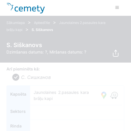
>
>
Sākumlapa
Apbedītie
Jaunolaines 2.pasaules kara
>
brāļu kapi
S. Siškanovs
S. Siškanovs
Dzimšanas datums: ?, Miršanas datums: ?
Arī pieminēts kā:
С. Сишканов
Jaunolaines 2.pasaules kara
Kapsēta
brāļu kapi
Sektors
Rinda