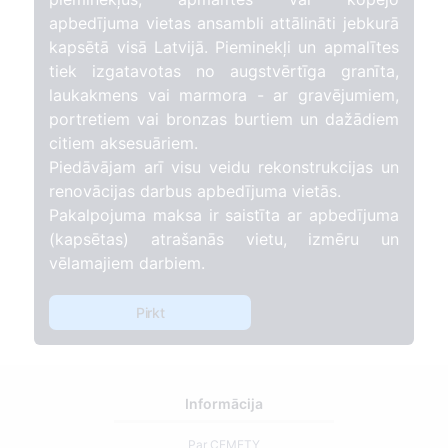
apbedījuma vietas ansambli attālināti jebkurā
kapsētā visā Latvijā. Pieminekļi un apmalītes
tiek izgatavotas no augstvērtīga granīta,
laukakmens vai marmora - ar gravējumiem,
portretiem vai bronzas burtiem un dažādiem
citiem aksesuāriem.
Piedāvājam arī visu veidu rekonstrukcijas un
renovācijas darbus apbedījuma vietās.
Pakalpojuma maksa ir saistīta ar apbedījuma
(kapsētas) atrašanās vietu, izmēru un
vēlamajiem darbiem.
Pirkt
Informācija
Par CEMETY