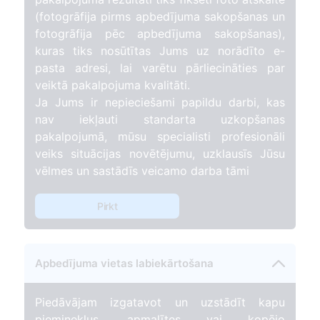
(fotogrāfija pirms apbedījuma sakopšanas un
fotogrāfija pēc apbedījuma sakopšanas),
kuras tiks nosūtītas Jums uz norādīto e-
pasta adresi, lai varētu pārliecināties par
veiktā pakalpojuma kvalitāti.
Ja Jums ir nepieciešami papildu darbi, kas
nav iekļauti standarta uzkopšanas
pakalpojumā, mūsu specialisti profesionāli
veiks situācijas novētējumu, uzklausīs Jūsu
vēlmes un sastādīs veicamo darba tāmi
Pirkt
Apbedījuma vietas labiekārtošana
Piedāvājam izgatavot un uzstādīt kapu
pieminekļus, apmalītes vai kopējo