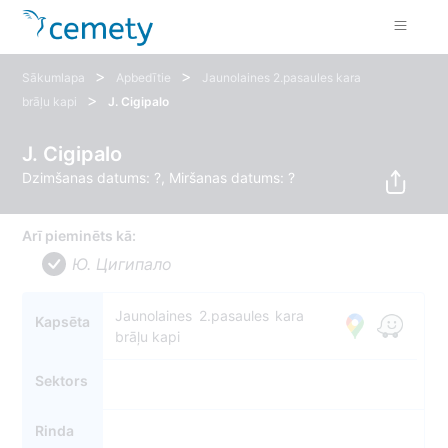
>
>
Sākumlapa
Apbedītie
Jaunolaines 2.pasaules kara
>
brāļu kapi
J. Cigipalo
J. Cigipalo
Dzimšanas datums: ?, Miršanas datums: ?
Arī pieminēts kā:
Ю. Цигипало
Jaunolaines 2.pasaules kara
Kapsēta
brāļu kapi
Sektors
Rinda