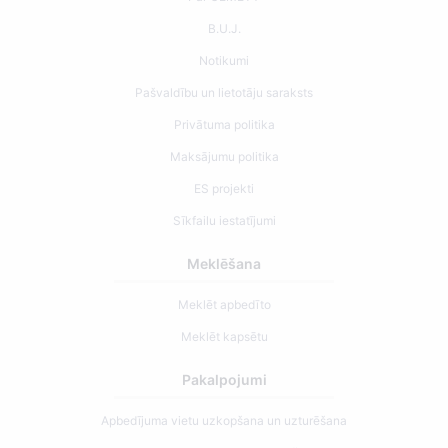
B.U.J.
Notikumi
Pašvaldību un lietotāju saraksts
Privātuma politika
Maksājumu politika
ES projekti
Sīkfailu iestatījumi
Meklēšana
Meklēt apbedīto
Meklēt kapsētu
Pakalpojumi
Apbedījuma vietu uzkopšana un uzturēšana