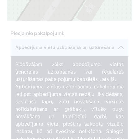
1
4
1
3
3
Pieejamie pakalpojumi:
Apbedījuma vietu uzkopšana un uzturēšana
Piedāvājam veikt apbedījuma vietas
ģenerālās uzkopšanas vai regulārās
uzturēšanas pakalpojumu kapsētās Latvijā.
Apbedījuma vietas uzkopšanas pakalpojumā
ietilpst apbedījuma vietas nezāļu likvidēšana,
sakritušo lapu, zaru novākšana, virsmas
nolīdzināšana ar grābekli, vītušo puķu
novākšana un tamlīdzīgi darbi, kas
apbedījuma vietai piešķirs sakoptu vizuālo
izskatu, kā arī svecītes nolikšana. Sniegtā
pakalpojuma rezultāti tiks fiksēti foto atskaitē