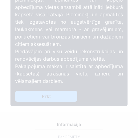
apbedījuma vietas ansambli attālināti jebkurā
kapsētā visā Latvijā. Pieminekļi un apmalītes
tiek izgatavotas no augstvērtīga granīta,
laukakmens vai marmora - ar gravējumiem,
portretiem vai bronzas burtiem un dažādiem
citiem aksesuāriem.
Piedāvājam arī visu veidu rekonstrukcijas un
renovācijas darbus apbedījuma vietās.
Pakalpojuma maksa ir saistīta ar apbedījuma
(kapsētas) atrašanās vietu, izmēru un
vēlamajiem darbiem.
Pirkt
Informācija
Par CEMETY