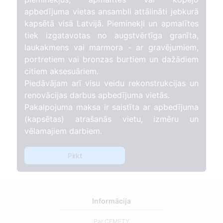
apbedījuma vietas ansambli attālināti jebkurā
kapsētā visā Latvijā. Pieminekļi un apmalītes
tiek izgatavotas no augstvērtīga granīta,
laukakmens vai marmora - ar gravējumiem,
portretiem vai bronzas burtiem un dažādiem
citiem aksesuāriem.
Piedāvājam arī visu veidu rekonstrukcijas un
renovācijas darbus apbedījuma vietās.
Pakalpojuma maksa ir saistīta ar apbedījuma
(kapsētas) atrašanās vietu, izmēru un
vēlamajiem darbiem.
Pirkt
Informācija
Par CEMETY