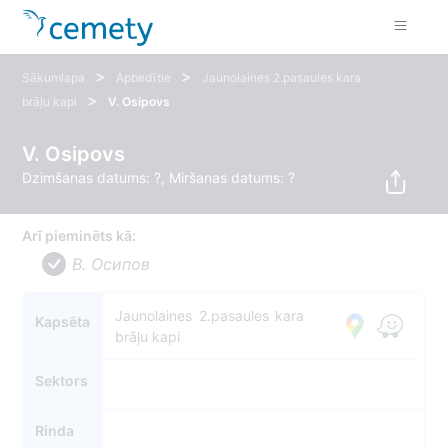
>
>
Sākumlapa
Apbedītie
Jaunolaines 2.pasaules kara
>
brāļu kapi
V. Osipovs
V. Osipovs
Dzimšanas datums: ?, Miršanas datums: ?
Arī pieminēts kā:
В. Осипов
Jaunolaines 2.pasaules kara
Kapsēta
brāļu kapi
Sektors
Rinda