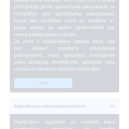
(fotogrāfija pirms apbedījuma sakopšanas un
fotogrāfija pēc apbedījuma sakopšanas),
kuras tiks nosūtītas Jums uz norādīto e-
pasta adresi, lai varētu pārliecināties par
veiktā pakalpojuma kvalitāti.
Ja Jums ir nepieciešami papildu darbi, kas
nav iekļauti standarta uzkopšanas
pakalpojumā, mūsu specialisti profesionāli
veiks situācijas novētējumu, uzklausīs Jūsu
vēlmes un sastādīs veicamo darba tāmi
Pirkt
Apbedījuma vietas labiekārtošana
Piedāvājam izgatavot un uzstādīt kapu
pieminekļus, apmalītes vai kopējo