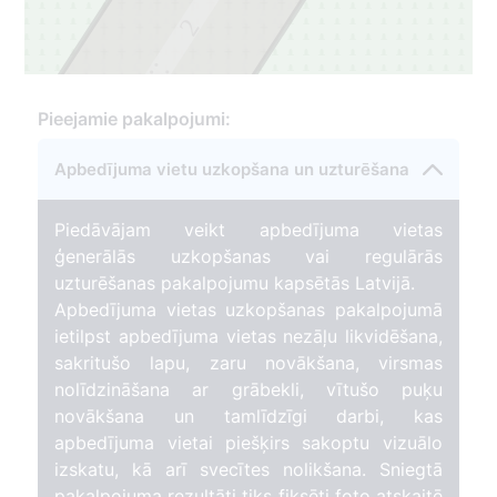
2
1
Pieejamie pakalpojumi:
Apbedījuma vietu uzkopšana un uzturēšana
Piedāvājam veikt apbedījuma vietas
ģenerālās uzkopšanas vai regulārās
uzturēšanas pakalpojumu kapsētās Latvijā.
Apbedījuma vietas uzkopšanas pakalpojumā
ietilpst apbedījuma vietas nezāļu likvidēšana,
sakritušo lapu, zaru novākšana, virsmas
nolīdzināšana ar grābekli, vītušo puķu
novākšana un tamlīdzīgi darbi, kas
apbedījuma vietai piešķirs sakoptu vizuālo
izskatu, kā arī svecītes nolikšana. Sniegtā
pakalpojuma rezultāti tiks fiksēti foto atskaitē