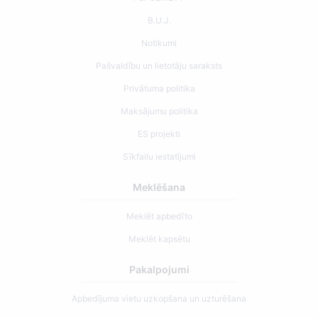
B.U.J.
Notikumi
Pašvaldību un lietotāju saraksts
Privātuma politika
Maksājumu politika
ES projekti
Sīkfailu iestatījumi
Meklēšana
Meklēt apbedīto
Meklēt kapsētu
Pakalpojumi
Apbedījuma vietu uzkopšana un uzturēšana