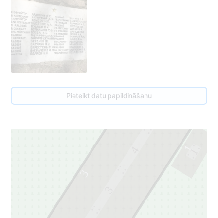
Pieteikt datu papildināšanu
5
1
4
1
3
3