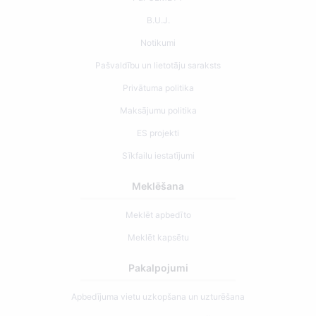
B.U.J.
Notikumi
Pašvaldību un lietotāju saraksts
Privātuma politika
Maksājumu politika
ES projekti
Sīkfailu iestatījumi
Meklēšana
Meklēt apbedīto
Meklēt kapsētu
Pakalpojumi
Apbedījuma vietu uzkopšana un uzturēšana