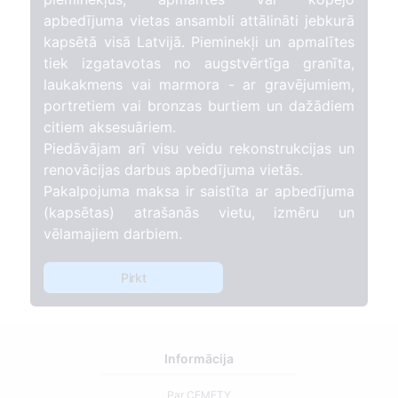
apbedījuma vietas ansambli attālināti jebkurā
kapsētā visā Latvijā. Pieminekļi un apmalītes
tiek izgatavotas no augstvērtīga granīta,
laukakmens vai marmora - ar gravējumiem,
portretiem vai bronzas burtiem un dažādiem
citiem aksesuāriem.
Piedāvājam arī visu veidu rekonstrukcijas un
renovācijas darbus apbedījuma vietās.
Pakalpojuma maksa ir saistīta ar apbedījuma
(kapsētas) atrašanās vietu, izmēru un
vēlamajiem darbiem.
Pirkt
Informācija
Par CEMETY