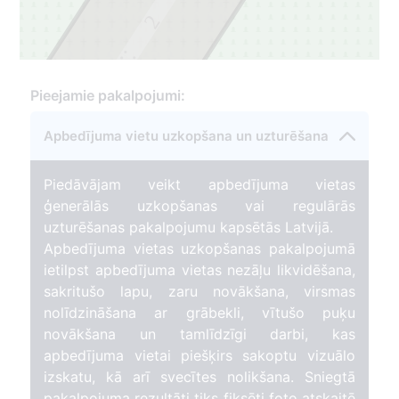
2
1
Pieejamie pakalpojumi:
Apbedījuma vietu uzkopšana un uzturēšana
Piedāvājam veikt apbedījuma vietas
ģenerālās uzkopšanas vai regulārās
uzturēšanas pakalpojumu kapsētās Latvijā.
Apbedījuma vietas uzkopšanas pakalpojumā
ietilpst apbedījuma vietas nezāļu likvidēšana,
sakritušo lapu, zaru novākšana, virsmas
nolīdzināšana ar grābekli, vītušo puķu
novākšana un tamlīdzīgi darbi, kas
apbedījuma vietai piešķirs sakoptu vizuālo
izskatu, kā arī svecītes nolikšana. Sniegtā
pakalpojuma rezultāti tiks fiksēti foto atskaitē