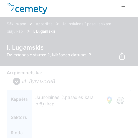
>
>
Sākumlapa
Apbedītie
Jaunolaines 2.pasaules kara
>
brāļu kapi
I. Lugamskis
I. Lugamskis
Dzimšanas datums: ?, Miršanas datums: ?
Arī pieminēts kā:
И. Лугамский
Jaunolaines 2.pasaules kara
Kapsēta
brāļu kapi
Sektors
Rinda