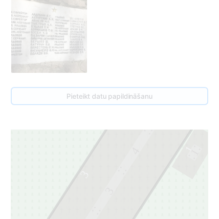
Pieteikt datu papildināšanu
5
1
4
1
3
3