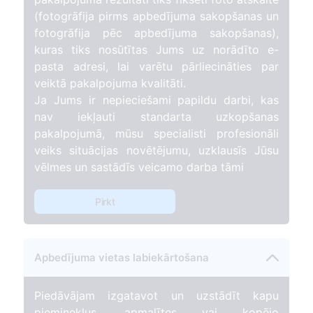
(fotogrāfija pirms apbedījuma sakopšanas un
fotogrāfija pēc apbedījuma sakopšanas),
kuras tiks nosūtītas Jums uz norādīto e-
pasta adresi, lai varētu pārliecināties par
veiktā pakalpojuma kvalitāti.
Ja Jums ir nepieciešami papildu darbi, kas
nav iekļauti standarta uzkopšanas
pakalpojumā, mūsu specialisti profesionāli
veiks situācijas novētējumu, uzklausīs Jūsu
vēlmes un sastādīs veicamo darba tāmi
Pirkt
Apbedījuma vietas labiekārtošana
Piedāvājam izgatavot un uzstādīt kapu
pieminekļus, apmalītes vai kopējo