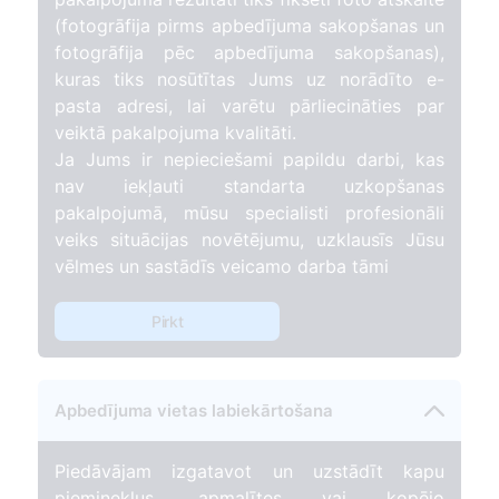
(fotogrāfija pirms apbedījuma sakopšanas un
fotogrāfija pēc apbedījuma sakopšanas),
kuras tiks nosūtītas Jums uz norādīto e-
pasta adresi, lai varētu pārliecināties par
veiktā pakalpojuma kvalitāti.
Ja Jums ir nepieciešami papildu darbi, kas
nav iekļauti standarta uzkopšanas
pakalpojumā, mūsu specialisti profesionāli
veiks situācijas novētējumu, uzklausīs Jūsu
vēlmes un sastādīs veicamo darba tāmi
Pirkt
Apbedījuma vietas labiekārtošana
Piedāvājam izgatavot un uzstādīt kapu
pieminekļus, apmalītes vai kopējo