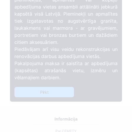
apbedījuma vietas ansambli attālināti jebkurā
kapsētā visā Latvijā. Pieminekļi un apmalītes
tiek izgatavotas no augstvērtīga granīta,
laukakmens vai marmora - ar gravējumiem,
portretiem vai bronzas burtiem un dažādiem
citiem aksesuāriem.
Piedāvājam arī visu veidu rekonstrukcijas un
renovācijas darbus apbedījuma vietās.
Pakalpojuma maksa ir saistīta ar apbedījuma
(kapsētas) atrašanās vietu, izmēru un
vēlamajiem darbiem.
Pirkt
Informācija
Par CEMETY