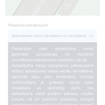
1
4
1
3
3
Pieejamie pakalpojumi:
Apbedījuma vietu uzkopšana un uzturēšana
Piedāvājam veikt apbedījuma vietas
ģenerālās uzkopšanas vai regulārās
uzturēšanas pakalpojumu kapsētās Latvijā.
Apbedījuma vietas uzkopšanas pakalpojumā
ietilpst apbedījuma vietas nezāļu likvidēšana,
sakritušo lapu, zaru novākšana, virsmas
nolīdzināšana ar grābekli, vītušo puķu
novākšana un tamlīdzīgi darbi, kas
apbedījuma vietai piešķirs sakoptu vizuālo
izskatu, kā arī svecītes nolikšana. Sniegtā
pakalpojuma rezultāti tiks fiksēti foto atskaitē