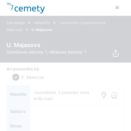
>
>
Sākumlapa
Apbedītie
Jaunolaines 2.pasaules kara
>
brāļu kapi
U. Majasovs
U. Majasovs
Dzimšanas datums: ?, Miršanas datums: ?
Arī pieminēts kā:
У. Маясов
Jaunolaines 2.pasaules kara
Kapsēta
brāļu kapi
Sektors
Rinda