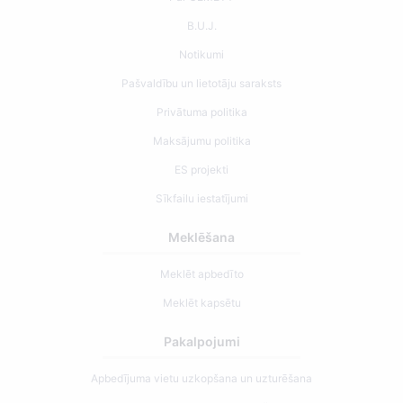
B.U.J.
Notikumi
Pašvaldību un lietotāju saraksts
Privātuma politika
Maksājumu politika
ES projekti
Sīkfailu iestatījumi
Meklēšana
Meklēt apbedīto
Meklēt kapsētu
Pakalpojumi
Apbedījuma vietu uzkopšana un uzturēšana