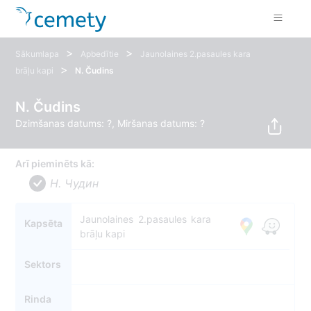
>
>
Sākumlapa
Apbedītie
Jaunolaines 2.pasaules kara
>
brāļu kapi
N. Čudins
N. Čudins
Dzimšanas datums: ?, Miršanas datums: ?
Arī pieminēts kā:
Н. Чудин
Jaunolaines 2.pasaules kara
Kapsēta
brāļu kapi
Sektors
Rinda