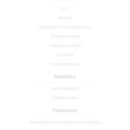
B.U.J.
Notikumi
Pašvaldību un lietotāju saraksts
Privātuma politika
Maksājumu politika
ES projekti
Sīkfailu iestatījumi
Meklēšana
Meklēt apbedīto
Meklēt kapsētu
Pakalpojumi
Apbedījuma vietu uzkopšana un uzturēšana