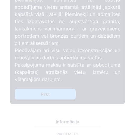
apbedījuma vietas ansambli attālināti jebkurā
kapsētā visā Latvijā. Pieminekļi un apmalītes
tiek izgatavotas no augstvērtīga granīta,
laukakmens vai marmora - ar gravējumiem,
portretiem vai bronzas burtiem un dažādiem
citiem aksesuāriem.
Piedāvājam arī visu veidu rekonstrukcijas un
renovācijas darbus apbedījuma vietās.
Pakalpojuma maksa ir saistīta ar apbedījuma
(kapsētas) atrašanās vietu, izmēru un
vēlamajiem darbiem.
Pirkt
Informācija
Par CEMETY