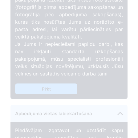
(fotogrāfija pirms apbedījuma sakopšanas un
fotogrāfija pēc apbedījuma sakopšanas),
kuras tiks nosūtītas Jums uz norādīto e-
pasta adresi, lai varētu pārliecināties par
veiktā pakalpojuma kvalitāti.
Ja Jums ir nepieciešami papildu darbi, kas
nav iekļauti standarta uzkopšanas
pakalpojumā, mūsu specialisti profesionāli
veiks situācijas novētējumu, uzklausīs Jūsu
vēlmes un sastādīs veicamo darba tāmi
Pirkt
Apbedījuma vietas labiekārtošana
Piedāvājam izgatavot un uzstādīt kapu
pieminekļus, apmalītes vai kopējo