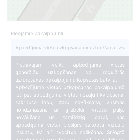
1
4
1
3
3
Pieejamie pakalpojumi:
Apbedījuma vietu uzkopšana un uzturēšana
Piedāvājam veikt apbedījuma vietas
ģenerālās uzkopšanas vai regulārās
uzturēšanas pakalpojumu kapsētās Latvijā.
Apbedījuma vietas uzkopšanas pakalpojumā
ietilpst apbedījuma vietas nezāļu likvidēšana,
sakritušo lapu, zaru novākšana, virsmas
nolīdzināšana ar grābekli, vītušo puķu
novākšana un tamlīdzīgi darbi, kas
apbedījuma vietai piešķirs sakoptu vizuālo
izskatu, kā arī svecītes nolikšana. Sniegtā
pakalpojuma rezultāti tiks fiksēti foto atskaitē