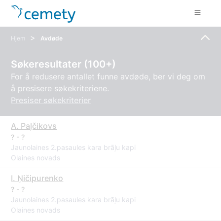
>
Hjem
Avdøde
Søkeresultater (100+)
For å redusere antallet funne avdøde, ber vi deg om
å presisere søkekriteriene.
Presiser søkekriterier
A. Paļčikovs
? - ?
Jaunolaines 2.pasaules kara brāļu kapi
Olaines novads
I. Ņičipurenko
? - ?
Jaunolaines 2.pasaules kara brāļu kapi
Olaines novads