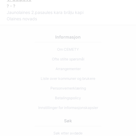
? - ?
Jaunolaines 2.pasaules kara brāļu kapi
Olaines novads
Informasjon
Om CEMETY
Ofte stilte spørsmål
Arrangementer
Liste over kommuner og brukere
Personvernerklæring
Betalingspolicy
Innstillinger for informasjonskapsler
Søk
Søk etter avdøde