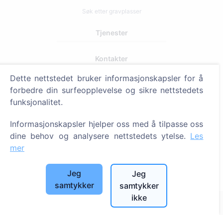
Søk etter gravplasser
Tjenester
Kontakter
SIA "CEMETY", LV40103618951
Dette nettstedet bruker informasjonskapsler for å
forbedre din surfeopplevelse og sikre nettstedets
371 29144816
funksjonalitet.
info@cemety.lv
Vi opererer over hele landet!
Informasjonskapsler hjelper oss med å tilpasse oss
dine behov og analysere nettstedets ytelse.
Les
mer
Jeg
Jeg
Administratorer
samtykker
samtykker
ikke
© 2013 - 2026 Cemety Alle rettigheter forbeholdt
Personvern og vilkår.