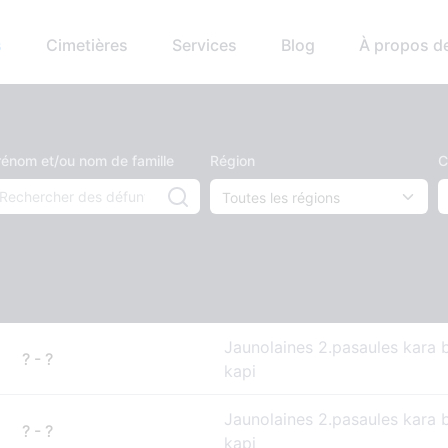
s
Cimetières
Services
Blog
À propos d
rénom et/ou nom de famille
Région
C
Jaunolaines 2.pasaules kara 
? - ?
kapi
Jaunolaines 2.pasaules kara 
? - ?
kapi