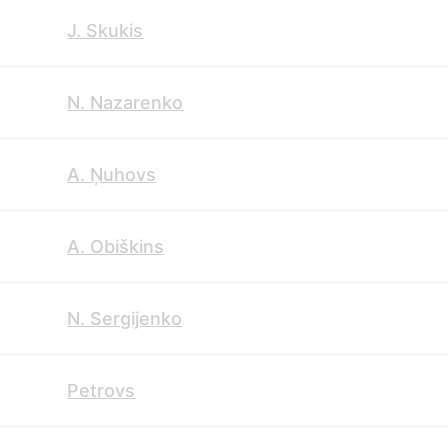
J. Skukis
N. Nazarenko
A. Ņuhovs
A. Obiškins
N. Sergijenko
Petrovs