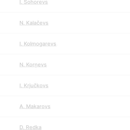
I. Šohorevs
N. Kalačevs
I. Kolmogarevs
N. Korņevs
I. Krjučkovs
A. Makarovs
D. Redka