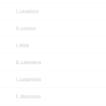
I. Ļevašovs
V. Luņevs
I. Mols
B. Lebedevs
I. Lugamskis
F. Morozovs