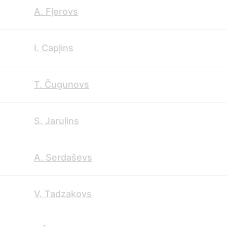
A. Fļerovs
I. Capļins
T. Čugunovs
S. Jaruļins
A. Serdaševs
V. Tadzakovs