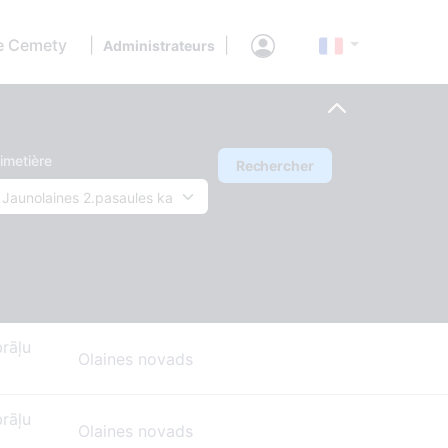
e Cemety
|
|
Administrateurs
imetière
Rechercher
brāļu
Olaines novads
brāļu
Olaines novads