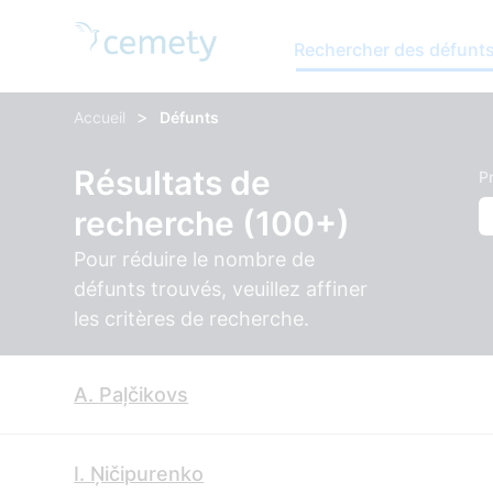
Rechercher des défunt
>
Accueil
Défunts
Résultats de
P
recherche (100+)
Pour réduire le nombre de
défunts trouvés, veuillez affiner
les critères de recherche.
A. Paļčikovs
I. Ņičipurenko