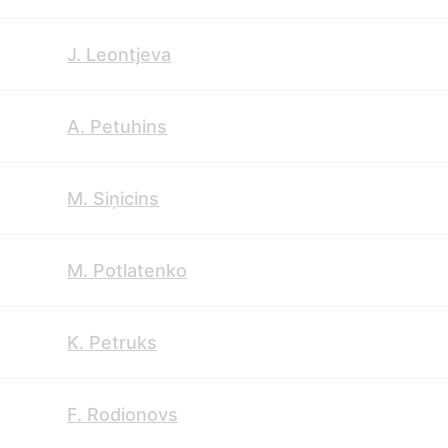
J. Leontjeva
A. Petuhins
M. Siņicins
M. Potlatenko
K. Petruks
F. Rodionovs